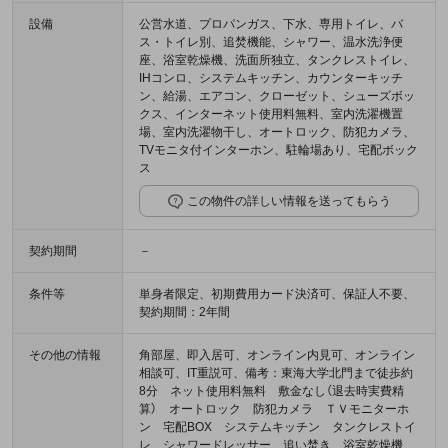
設備
公営水道、プロパンガス、下水、専用トイレ、バ
ス・トイレ別、追焚機能、シャワー、温水洗浄便
座、浴室乾燥機、洗面所独立、タンクレストイレ、
IHコンロ、システムキッチン、カウンターキッチ
ン、給湯、エアコン、クローゼット、シューズボッ
クス、インターネット使用料無料、室内洗濯機置
場、室内洗濯物干し、オートロック、防犯カメラ、
TVモニタ付インターホン、駐輪場あり、宅配ボック
ス
この物件の詳しい情報を送ってもらう
契約期間
－
条件等
単身者限定、初期費用カード決済可、保証人不要、
契約期間：2年間
その他の情報
角部屋、即入居可、オンライン内見可、オンライン
相談可、IT重説可、備考：東海大学北門まで徒歩約
8分 ネット使用料無料 敷金なし（退去時実費精
算） オートロック 防犯カメラ ＴＶモニターホ
ン 宅配BOX システムキッチン タンクレストイ
レ シャワードレッサー 追い焚き 浴室乾燥機