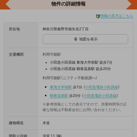
物件の詳細情報
情報の見方はこちら
所在地
神奈川県秦野市南矢名2丁目
地図を表示
交通機関
利用可能駅
小田急小田原線 東海大学前駅 徒歩7分
小田急小田原線 鶴巻温泉駅 徒歩20分
利用可能駅（ニフティ不動産調べ）
東海大学前駅
歩7分
（
小田急電鉄小田原線
）
鶴巻温泉駅
歩20分
（
小田急電鉄小田原線
）
※参考情報としての表示ですので、所要時間等の正
確な情報は不動産会社にお問い合わせください。
建物構造
木造
間取り詳細
洋室 11.3帖