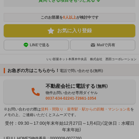
このお部屋を
0
人以上
が検討中です
お気に入り登録
LINEで送る
Mailで共有
いい部屋ネット本厚木中央店 株式会社 西田コーポレーション
お急ぎの方はこちらから！
電話で問い合わせる(無料)
不動産会社に電話する
（無料）
物件お問い合わせ専用ダイヤル
0037-634-02241-72661-1054
※お問い合わせの際は
賃料・間取り・最寄駅・駅からの距離・マンション名
を
メモの上、ご連絡いただくとスムーズです。
受付：09:30～17:00(年末年始12月27日～1月4日)（定休日：水曜日
年末年始）
LIFULL HOME'S物件番号：0000008-0077760