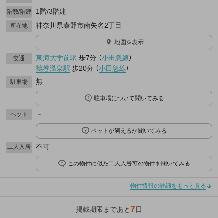
1階/3階建
階数/階建
神奈川県秦野市南矢名2丁目
所在地
地図を表示
東海大学前駅
歩7分
（
小田急線
）
交通
鶴巻温泉駅
歩20分
（
小田急線
）
無
駐車場
駐車場について聞いてみる
－
ペット
ペットが飼えるか聞いてみる
不可
二人入居
この物件に似た二人入居可の物件を聞いてみる
物件情報の詳細をもっと見る
7
掲載期限まであと
日