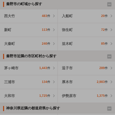
秦野市の町域から探す
西大竹
入船町
483
件
20
件
新町
弥生町
113
件
72
件
大秦町
並木町
240
件
85
件
秦野市近隣の市区町村から探す
茅ヶ崎市
逗子市
1,443
件
289
件
三浦市
厚木市
134
件
2,983
件
大和市
伊勢原市
1,725
件
1,375
件
神奈川県近隣の都道府県から探す