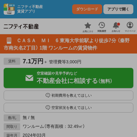
ニフティ不動産
ダウンロード
アプリで開く
賃貸アプリ
お知らせ
閲覧履歴
マイページ
お気に入り
ＣＡＳＡ ＭＩ 6 東海大学前駅より徒歩7分 （秦野
市南矢名2丁目） 1階 ワンルームの賃貸物件
7.1万円
賃料
＋ 管理費等3,000円
空室確認や見学予約など
不動産会社に相談する
（無料）
初期費用を教えてほしい
空室状況を教えてほしい
無 / 無
敷/礼
ワンルーム（専有面積：32.49㎡）
間取り
2024年03月
築年月