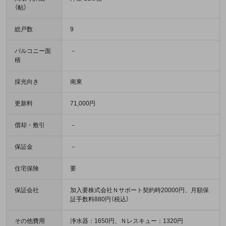
（帖）
総戸数
9
バルコニー面
－
積
採光向き
南東
更新料
71,000円
償却・敷引
－
保証金
－
住宅保険
要
保証会社
加入要株式会社Ｎサポート契約時20000円、月額保
証手数料880円（税込）
その他費用
浄水器：1650円、Ｎレスキュー：1320円