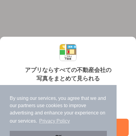
アプリならすべての不動産会社の
写真をまとめて見られる
対応機種
個人情報保護ポリシー
利用規約
運営会社
✔️
たくさんの写真でイメージふくらむ
ヘルプ・お問い合わせ
採用情報
By using our services, you agree that we and
✔️
高速表示で似た物件も見つけやすい
our
partners
use cookies to improve
✔️
便利な通知機能も充実
advertising and enhance your experience on
our services.
Privacy Policy
アプリを開く
©NIFTY Lifestyle Co., Ltd.