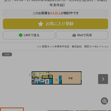
年末年始）
このお部屋を
0
人以上
が検討中です
お気に入り登録
LINEで送る
Mailで共有
いい部屋ネット本厚木中央店 株式会社 西田コーポレーション
1
/
20