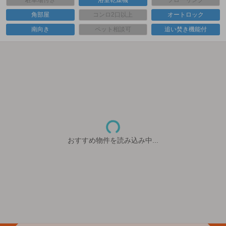
駐車場付き
浴室乾燥機
フローリング
角部屋
コンロ2口以上
オートロック
南向き
ペット相談可
追い焚き機能付
おすすめ物件を読み込み中...