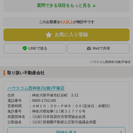
質問できる項目をもっと見る
このお部屋を
0
人以上
が検討中です
お気に入り登録
LINEで送る
Mailで共有
ハウスコム西神奈川(株)平塚店
取り扱い不動産会社
ハウスコム西神奈川(株)平塚店
住所
：神奈川県平塚市紅谷町 2-21
電話番号
：0800-1701185
営業時間
：ＡＭ１０：００～ＰＭ６：００（定休日：水曜日）
免許番号
：神奈川県知事（１）第３１７７０号
加盟団体名
：（公財）日本賃貸住宅管理協会会員
公取協名
：（公社）首都圏不動産公正取引協議会加盟
詳細を見る