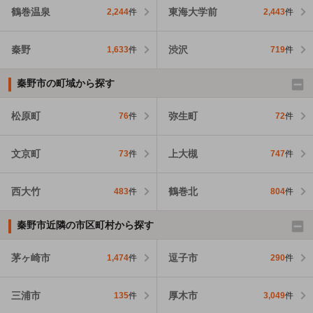
鶴巻温泉
東海大学前
2,244
件
2,443
件
秦野
渋沢
1,633
件
719
件
秦野市の町域から探す
松原町
弥生町
76
件
72
件
文京町
上大槻
73
件
747
件
西大竹
鶴巻北
483
件
804
件
秦野市近隣の市区町村から探す
茅ヶ崎市
逗子市
1,474
件
290
件
三浦市
厚木市
135
件
3,049
件