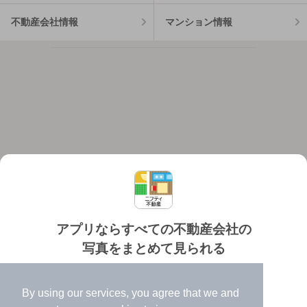
不動産会社情報
マンション情報
アプリならすべての不動産会社の
写真をまとめて見られる
対応機種
個人情報保護ポリシー
利用規約
運営会社
✔️
たくさんの写真でイメージふくらむ
ヘルプ・お問い合わせ
採用情報
By using our services, you agree that we and
✔️
高速表示で似た物件も見つけやすい