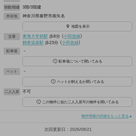
3階/3階建
階数/階建
神奈川県秦野市南矢名
所在地
地図を表示
東海大学前駅
歩8分
（
小田急線
）
交通
鶴巻温泉駅
歩23分
（
小田急線
）
－
駐車場
駐車場について聞いてみる
－
ペット
ペットが飼えるか聞いてみる
不可
二人入居
この物件に似た二人入居可の物件を聞いてみる
物件情報の詳細をもっと見る
次回更新日：2026/08/21