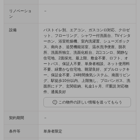
リノベーショ
－
ン
設備
バストイレ別、エアコン、ガスコンロ対応、クロゼ
ット、フローリング、シャワー付洗面台、TVインタ
ーホン、浴室乾燥機、室内洗濯置、シューズボック
ス、南向き、追焚機能浴室、温水洗浄便座、脱衣
所、洗面所独立、洗面化粧台、2口コンロ、閑静な
住宅地、2面採光、最上階、敷金不要、ロフト、オ
ートバス、保証人不要、単身者相談、ネット使用料
不要、緑豊かな住宅地、眺望良好、ダブルロックキ
ー、保証金不要、24時間換気システム、南面リビン
グ、駅徒歩10分以内、上階無し、プロパンガス、洗
面所にドア、玄関収納、礼金1ヶ月、IT重説 対応物
件、通風良好
この物件の詳しい情報を送ってもらう
契約期間
－
条件等
単身者限定