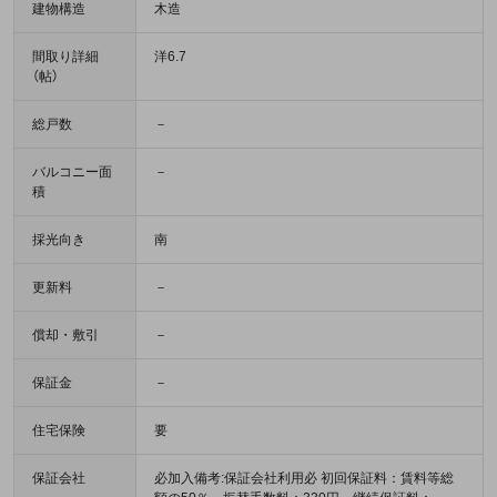
建物構造
木造
間取り詳細
洋6.7
（帖）
総戸数
－
バルコニー面
－
積
採光向き
南
更新料
－
償却・敷引
－
保証金
－
住宅保険
要
保証会社
必加入備考:保証会社利用必 初回保証料：賃料等総