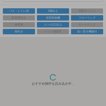
バス・トイレ別
2階以上
宅配ボックス
駐車場付き
浴室乾燥機
フローリング
角部屋
コンロ2口以上
オートロック
南向き
ペット相談可
追い焚き機能付
おすすめ物件を読み込み中...