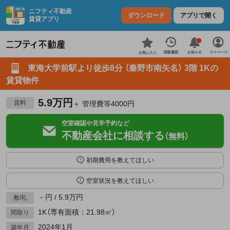
ニフティ不動産
ダウンロード
アプリで開く
賃貸アプリ
お知らせ
閲覧履歴
マイページ
お気に入り
東海大学前駅より徒歩8分 （秦野市南矢名） 3階 1Kの
賃貸物件
5.9万円
賃料
＋ 管理費等4000円
空室確認や見学予約など
不動産会社に相談する
（無料）
初期費用を教えてほしい
空室状況を教えてほしい
－円 / 5.9万円
敷/礼
1K（専有面積：21.98㎡）
間取り
2024年1月
築年月