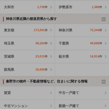
大和市
伊勢原市
1,736
件
1,386
件
神奈川県近隣の都道府県から探す
東京都
神奈川県
173,591
件
73,344
件
埼玉県
千葉県
48,164
件
40,066
件
茨城県
栃木県
23,015
件
16,914
件
群馬県
16,009
件
秦野市の物件・不動産情報など、住まいに関する情報
賃貸
中古一戸建て
中古マンション
新築一戸建て