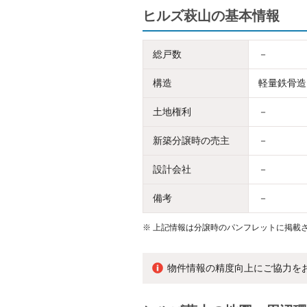
ヒルズ萩山の基本情報
総戸数
－
構造
軽量鉄骨造
土地権利
－
新築分譲時の売主
－
設計会社
－
備考
－
※
上記情報は分譲時のパンフレットに掲載さ
物件情報の精度向上にご協力を