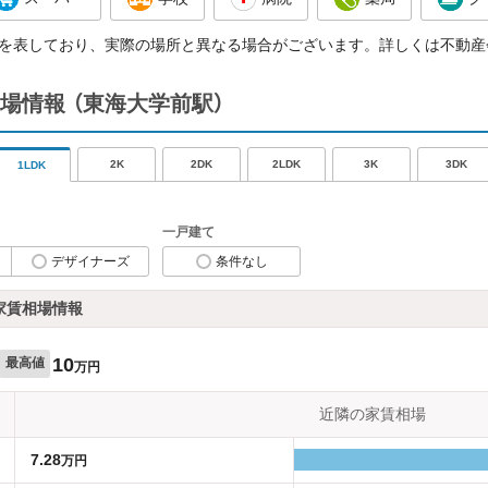
を表しており、実際の場所と異なる場合がございます。詳しくは不動産
場情報
（東海大学前駅）
2K
2DK
2LDK
3K
3DK
1LDK
一戸建て
デザイナーズ
条件なし
家賃相場情報
10
最高値
万円
近隣の家賃相場
7.28
万円