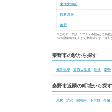
東海大学前
鶴巻温泉
秦野
※このデータは「ニフティ不動産」に掲載さ
※相場情報はあくまで参考値です。目安
秦野市の駅から探す
鶴巻温泉
東海大学前
渋沢
秦野
秦野市近隣の町域から探す
尾尻
渋沢
鶴巻南
下大槻
今泉