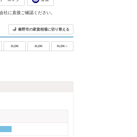
会社に直接ご確認ください。
秦野市の家賃相場に切り替える
5LDK～
3LDK
4LDK