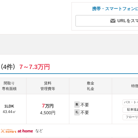
携帯・スマートフォン
URLをス
4件）
7～7.3万円
間取り
賃料
敷金
特
専有面積
管理費等
礼金
バス・ト
不要
7
敷
万円
1LDK
駐車場
43.44㎡
不要
4,500円
礼
フローリ
など