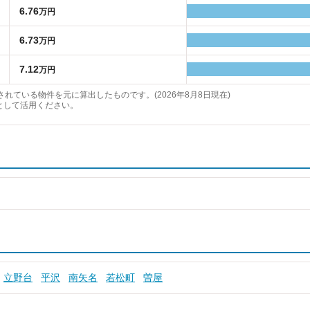
6.76
万円
6.73
万円
7.12
万円
れている物件を元に算出したものです。(2026年8月8日現在)
として活用ください。
立野台
平沢
南矢名
若松町
曽屋