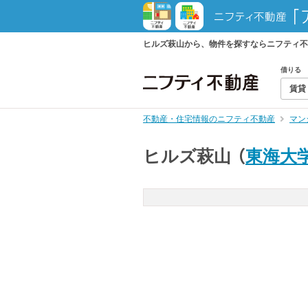
ヒルズ萩山から、物件を探すならニフティ不
借りる
賃貸
不動産・住宅情報のニフティ不動産
マン
ヒルズ萩山
（
東海大