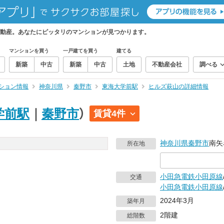
動産。あなたにピッタリのマンションが見つかります。
マンションを買う
一戸建てを買う
建てる
新築
中古
新築
中古
土地
不動産会社
調べる
ション情報
神奈川県
秦野市
東海大学前駅
ヒルズ萩山の詳細情報
学前駅
｜
秦野市
）
賃貸4件
神奈川県
秦野市
南矢
所在地
小田急電鉄小田原線
交通
小田急電鉄小田原線
2024年3月
築年月
2階建
総階数