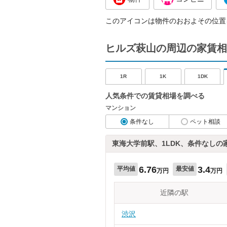
このアイコンは物件のおおよその位置
ヒルズ萩山の周辺の家賃相
1R
1K
1DK
人気条件での賃貸相場を調べる
マンション
条件なし
ペット相談
東海大学前駅、1LDK、条件なしの
6.76
3.4
平均値
最安値
万円
万円
近隣の駅
渋沢