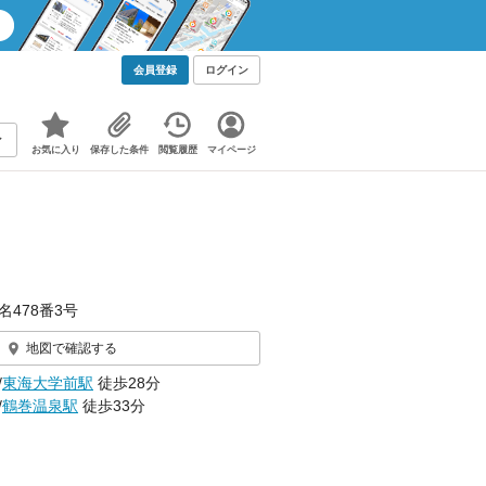
会員登録
ログイン
お気に入り
保存した条件
閲覧履歴
マイページ
名478番3号
地図で確認する
/
東海大学前駅
徒歩28分
/
鶴巻温泉駅
徒歩33分