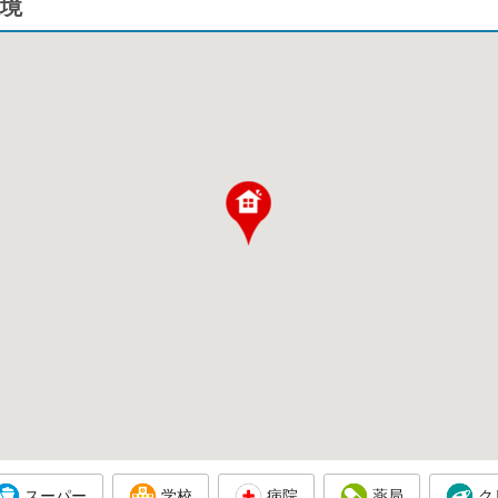
境
スーパー
学校
病院
薬局
ク