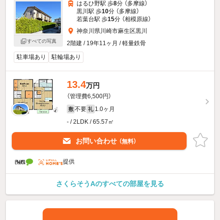
はるひ野駅 歩
8
分 （多摩線）
黒川駅 歩
10
分 （多摩線）
若葉台駅 歩
15
分 （相模原線）
神奈川県川崎市麻生区黒川
すべての写真
2階建 / 19年11ヶ月 / 軽量鉄骨
駐車場あり
駐輪場あり
13.4
万円
（管理費6,500円）
不要
1.0ヶ月
敷
礼
- / 2LDK / 65.57㎡
お問い合わせ
（無料）
提供
さくらそうAのすべての部屋を見る