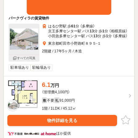
パークヴィラの賃貸物件
はるひ野駅 歩
61
分 （多摩線）
京王多摩センター駅 バス
13
分 歩
1
分 （相模原線）
小田急多摩センター駅 バス
13
分 歩
1
分 （多摩線）
東京都町田市小野路町８９５-１
2階建 / 17年5ヶ月 / 木造
すべての写真
駐車場あり
駐輪場あり
6.1
万円
（管理費4,100円）
不要
91,000円
敷
礼
1階 / 1LDK / 45.12㎡
物件詳細を見る
ほか提供