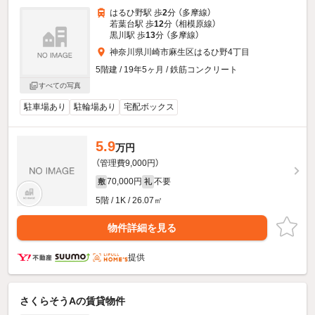
はるひ野駅 歩
2
分 （多摩線）
若葉台駅 歩
12
分 （相模原線）
黒川駅 歩
13
分 （多摩線）
神奈川県川崎市麻生区はるひ野4丁目
5階建 / 19年5ヶ月 / 鉄筋コンクリート
すべての写真
駐車場あり
駐輪場あり
宅配ボックス
5.9
万円
（管理費9,000円）
70,000円
不要
敷
礼
5階 / 1K / 26.07㎡
物件詳細を見る
提供
さくらそうAの賃貸物件