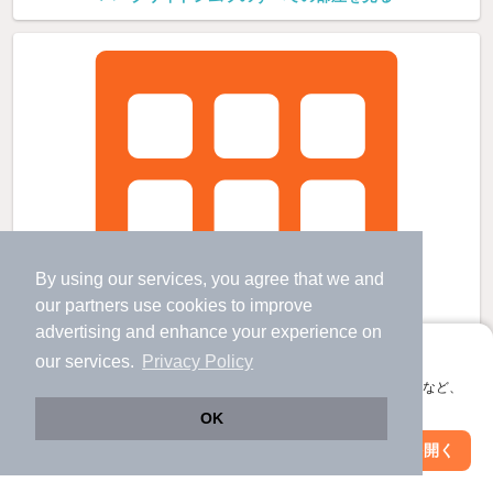
By using our services, you agree that we and
our
partners
use cookies to improve
advertising and enhance your experience on
アプリに切り替えて、サクサクお部屋探し
our services.
Privacy Policy
会員登録なしですぐ使える。マップ検索やお気に入り保存など、
アプリ限定の便利な機能が使えます！
OK
Web版で続行
アプリを開く
駅・沿線を変更
絞り込み条件を変更
レオパレスオリーブの賃貸物件