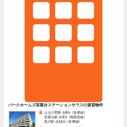
パークホームズ若葉台ステーションサウスの賃貸物件
はるひ野駅 歩
8
分 （多摩線）
若葉台駅 歩
3
分 （相模原線）
黒川駅 歩
12
分 （多摩線）