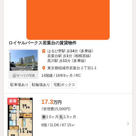
ロイヤルパークス若葉台の賃貸物件
はるひ野駅 歩
14
分 （多摩線）
若葉台駅 歩
1
分 （相模原線）
黒川駅 歩
11
分 （多摩線）
東京都稲城市若葉台２丁目1-1
14階建 / 16年9ヶ月 / RC
すべての写真
駐車場あり
駐輪場あり
宅配ボックス
17.3
新着
万円
（管理費15,000円）
1.0ヶ月
1.5ヶ月
敷
礼
6階 / 2LDK / 67.15㎡