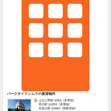
パークサイドシムラの賃貸物件
はるひ野駅 歩
5
分 （多摩線）
黒川駅 歩
13
分 （多摩線）
若葉台駅 歩
14
分 （相模原線）