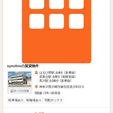
synchroの賃貸物件
はるひ野駅 歩
4
分 （多摩線）
若葉台駅 歩
8
分 （相模原線）
黒川駅 歩
16
分 （多摩線）
神奈川県川崎市麻生区黒川810-3
すべての写真
3階建 / 5年 / 鉄骨造
駐車場あり
駐輪場あり
宅配ボックス