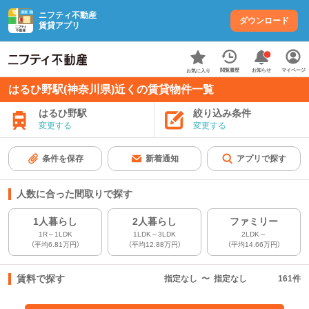
ニフティ不動産
ダウンロード
賃貸アプリ
お知らせ
閲覧履歴
マイページ
お気に入り
はるひ野駅(神奈川県)近くの賃貸物件一覧
はるひ野駅
絞り込み条件
変更する
変更する
条件を保存
新着通知
アプリで探す
人数に合った間取りで探す
1人暮らし
2人暮らし
ファミリー
1R～1LDK
1LDK～3LDK
2LDK～
（平均6.81万円）
（平均12.88万円）
（平均14.66万円）
賃料で探す
指定なし
〜
指定なし
161
件