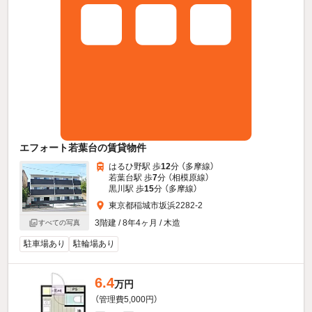
エフォート若葉台の賃貸物件
はるひ野駅 歩
12
分 （多摩線）
若葉台駅 歩
7
分 （相模原線）
黒川駅 歩
15
分 （多摩線）
東京都稲城市坂浜2282-2
3階建 / 8年4ヶ月 / 木造
すべての写真
駐車場あり
駐輪場あり
6.4
万円
（管理費5,000円）