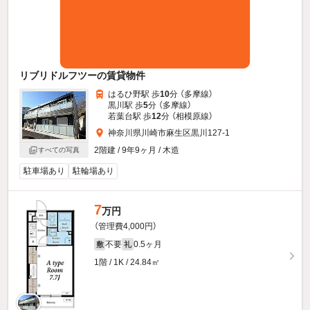
リブリドルフツーの賃貸物件
はるひ野駅 歩
10
分 （多摩線）
黒川駅 歩
5
分 （多摩線）
若葉台駅 歩
12
分 （相模原線）
神奈川県川崎市麻生区黒川127-1
2階建 / 9年9ヶ月 / 木造
すべての写真
駐車場あり
駐輪場あり
7
万円
（管理費4,000円）
不要
0.5ヶ月
敷
礼
1階 / 1K / 24.84㎡