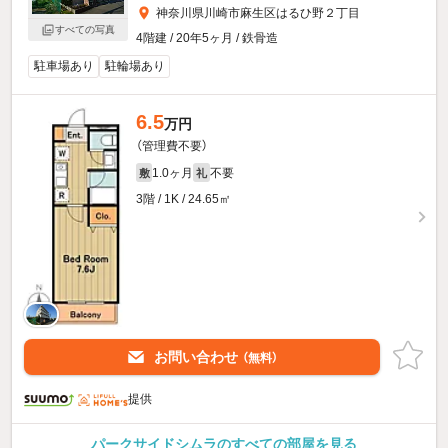
神奈川県川崎市麻生区はるひ野２丁目
すべての写真
4階建 / 20年5ヶ月 / 鉄骨造
駐車場あり
駐輪場あり
6.5
万円
（管理費不要）
1.0ヶ月
不要
敷
礼
3階 / 1K / 24.65㎡
お問い合わせ
（無料）
提供
パークサイドシムラのすべての部屋を見る