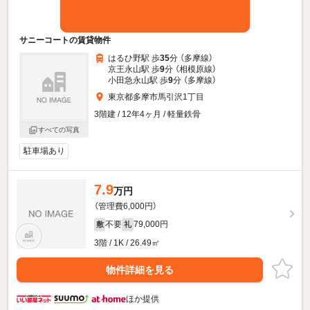
サニーコートの賃貸物件
はるひ野駅 歩
35
分 （多摩線）
京王永山駅 歩
9
分 （相模原線）
小田急永山駅 歩
9
分 （多摩線）
東京都多摩市馬引沢1丁目
3階建 / 12年4ヶ月 / 軽量鉄骨
すべての写真
駐車場あり
7.9
万円
（管理費6,000円）
不要
79,000円
敷
礼
3階 / 1K / 26.49㎡
物件詳細を見る
ほか提供