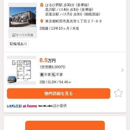
はるひ野駅 歩
31
分 （多摩線）
黒川駅 バス
4
分 歩
3
分 （多摩線）
若葉台駅 バス
7
分 歩
3
分 （相模原線）
東京都町田市真光寺１丁目２７-６９
2階建 / 13年10ヶ月 / 木造
すべての写真
駐輪場あり
8.5
万円
（管理費6,000円）
不要
不要
敷
礼
2階 / 2LDK / 54.46㎡
物件詳細を見る
ほか提供