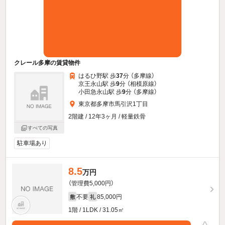
クレール多摩の賃貸物件
はるひ野駅 歩
37
分 （多摩線）
京王永山駅 歩
9
分 （相模原線）
小田急永山駅 歩
9
分 （多摩線）
東京都多摩市馬引沢1丁目
2階建 / 12年3ヶ月 / 軽量鉄骨
すべての写真
駐車場あり
8.5
万円
（管理費5,000円）
不要
85,000円
敷
礼
1階 / 1LDK / 31.05㎡