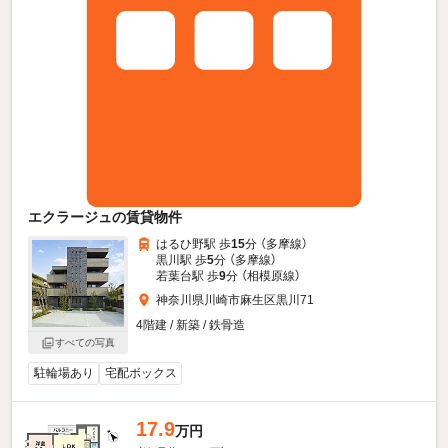
エクラージュの賃貸物件
はるひ野駅 歩
15
分 （多摩線）
黒川駅 歩
5
分 （多摩線）
若葉台駅 歩
9
分 （相模原線）
神奈川県川崎市麻生区黒川71
4階建 / 新築 / 鉄骨造
すべての写真
駐輪場あり
宅配ボックス
17.9
万円