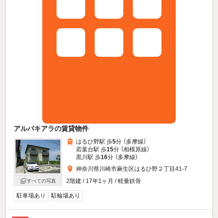
アルバキアラの賃貸物件
はるひ野駅 歩
5
分 （多摩線）
若葉台駅 歩
15
分 （相模原線）
黒川駅 歩
16
分 （多摩線）
神奈川県川崎市麻生区はるひ野２丁目41-7
2階建 / 17年1ヶ月 / 軽量鉄骨
すべての写真
駐車場あり
駐輪場あり