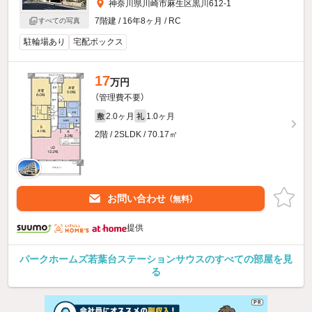
神奈川県川崎市麻生区黒川612-1
7階建 / 16年8ヶ月 / RC
すべての写真
駐輪場あり
宅配ボックス
17
万円
（管理費不要）
2.0ヶ月
1.0ヶ月
敷
礼
2階 / 2SLDK / 70.17㎡
お問い合わせ
（無料）
提供
パークホームズ若葉台ステーションサウスのすべての部屋を見
る