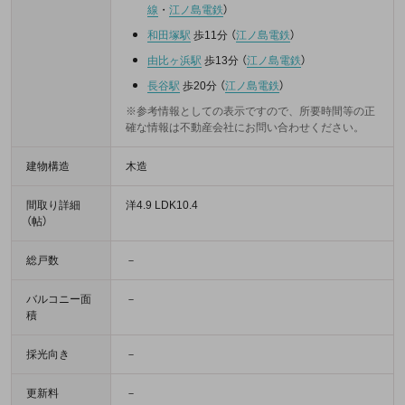
線
・
江ノ島電鉄
）
和田塚駅
歩11分
（
江ノ島電鉄
）
由比ヶ浜駅
歩13分
（
江ノ島電鉄
）
長谷駅
歩20分
（
江ノ島電鉄
）
※参考情報としての表示ですので、所要時間等の正
確な情報は不動産会社にお問い合わせください。
建物構造
木造
間取り詳細
洋4.9 LDK10.4
（帖）
総戸数
－
バルコニー面
－
積
採光向き
－
更新料
－