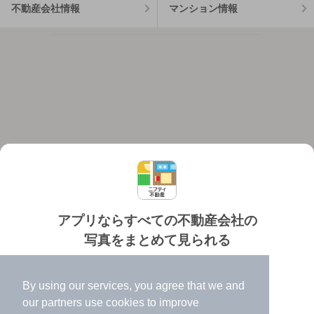
不動産会社情報
マンション情報
アプリならすべての不動産会社の
写真をまとめて見られる
対応機種
個人情報保護ポリシー
利用規約
運営会社
✔️
たくさんの写真でイメージふくらむ
ヘルプ・お問い合わせ
採用情報
By using our services, you agree that we and
✔️
高速表示で似た物件も見つけやすい
our
partners
use cookies to improve
✔️
便利な通知機能も充実