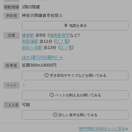
1階/2階建
階数/階建
神奈川県鎌倉市佐助１
所在地
地図を表示
鎌倉駅
歩9分
（
湘南新宿宇
など
）
交通
和田塚駅
歩11分
（
江ノ電
）
由比ヶ浜駅
歩13分
（
江ノ電
）
ほか1駅（20分圏内）
近隣300m19000円
駐車場
空き状況やサイズなどを聞いてみる
－
ペット
ペットが飼えるか聞いてみる
可能
二人入居
詳しい条件を聞いてみる
物件情報の詳細をもっと見る