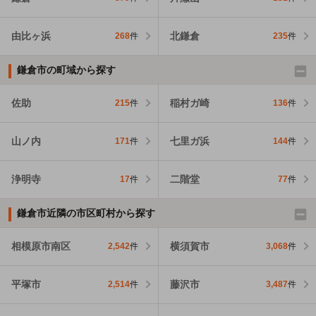
由比ヶ浜
北鎌倉
268
件
235
件
鎌倉市の町域から探す
佐助
稲村ガ崎
215
件
136
件
山ノ内
七里ガ浜
171
件
144
件
浄明寺
二階堂
17
件
77
件
鎌倉市近隣の市区町村から探す
相模原市南区
横須賀市
2,542
件
3,068
件
平塚市
藤沢市
2,514
件
3,487
件