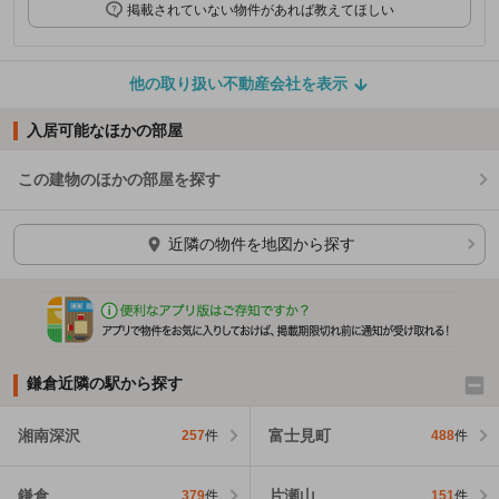
掲載されていない物件があれば教えてほしい
他の取り扱い不動産会社を表示
入居可能なほかの部屋
この建物のほかの部屋を探す
ほかの部屋を検索中…
近隣の物件を地図から探す
鎌倉近隣の駅から探す
湘南深沢
富士見町
257
件
488
件
鎌倉
片瀬山
379
件
151
件