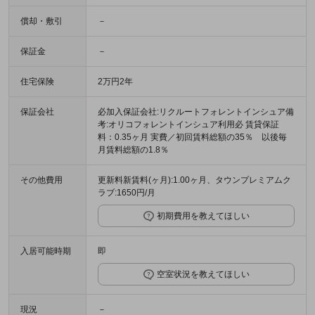
償却・敷引
－
保証金
－
住宅保険
2万円2年
保証会社
必加入保証会社:リクルートフォレントインシュア備
考:オリコフォレントインシュア利用必 賃貸保証
料：0.35ヶ月 実費／初回賃料総額の35％ 以後毎
月賃料総額の1.8％
その他費用
更新料新賃料(ヶ月):1.00ヶ月、タウンプレミアムク
ラブ:1650円/月
初期費用を教えてほしい
入居可能時期
即
空室状況を教えてほしい
現況
－