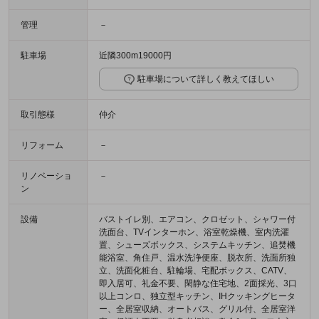
管理
－
駐車場
近隣300m19000円
駐車場について詳しく教えてほしい
取引態様
仲介
リフォーム
－
リノベーショ
－
ン
設備
バストイレ別、エアコン、クロゼット、シャワー付
洗面台、TVインターホン、浴室乾燥機、室内洗濯
置、シューズボックス、システムキッチン、追焚機
能浴室、角住戸、温水洗浄便座、脱衣所、洗面所独
立、洗面化粧台、駐輪場、宅配ボックス、CATV、
即入居可、礼金不要、閑静な住宅地、2面採光、3口
以上コンロ、独立型キッチン、IHクッキングヒータ
ー、全居室収納、オートバス、グリル付、全居室洋