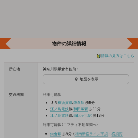
物件の詳細情報
情報の見方はこちら
所在地
神奈川県鎌倉市佐助１
地図を表示
交通機関
利用可能駅
ＪＲ
横須賀線
/
鎌倉駅
歩9分
江ノ島電鉄
線/
和田塚駅
歩11分
江ノ島電鉄
線/
由比ヶ浜駅
歩13分
利用可能駅（ニフティ不動産調べ）
鎌倉駅
歩9分
（
湘南新宿ライン宇須
・
横須賀