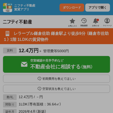
ニフティ不動産
ダウンロード
アプリで開く
賃貸アプリ
お知らせ
閲覧履歴
マイページ
お気に入り
レラーブル鎌倉佐助 鎌倉駅より徒歩9分 （鎌倉市佐助
１） 1階 1LDKの賃貸物件
12.4万円
賃料
＋ 管理費等5000円
空室確認や見学予約など
不動産会社に相談する
（無料）
初期費用を教えてほしい
空室状況を教えてほしい
12.4万円 / －円
敷/礼
1LDK（専有面積：36.64㎡）
間取り
2026年4月（新築）
築年月