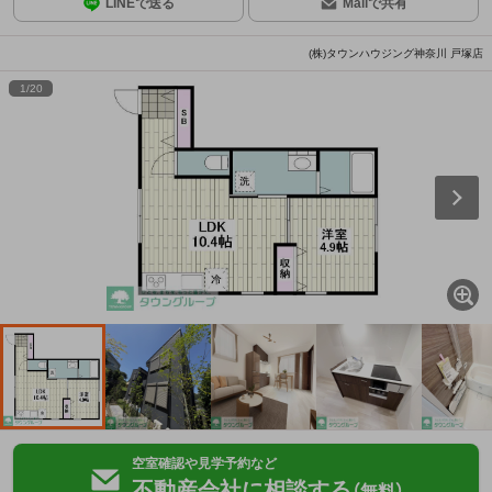
LINEで送る
Mailで共有
(株)タウンハウジング神奈川 戸塚店
1
/
20
空室確認や見学予約など
不動産会社に相談する
（無料）