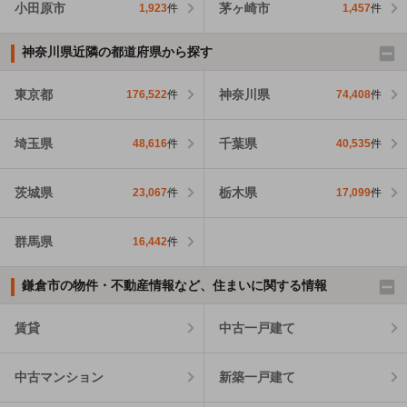
小田原市
茅ヶ崎市
1,923
件
1,457
件
神奈川県近隣の都道府県から探す
東京都
神奈川県
176,522
件
74,408
件
埼玉県
千葉県
48,616
件
40,535
件
茨城県
栃木県
23,067
件
17,099
件
群馬県
16,442
件
鎌倉市の物件・不動産情報など、住まいに関する情報
賃貸
中古一戸建て
中古マンション
新築一戸建て