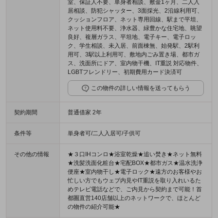
室、保証人不要、単身者相談、敷金1ヶ月、二人入
居相談、防犯シャッター、3面採光、2沿線利用可、
クッションフロア、ネット専用回線、駅まで平坦、
ネット使用料不要、浄水器、緑豊かな住宅地、眺望
良好、複層ガラス、平坦地、電子キー、電子ロッ
ク、学生相談、未入居、前面棟無、始発駅、2駅利
用可、3駅以上利用可、敷地内ごみ置き場、都市ガ
ス、洗面所にドア、室内物干機、IT重説 対応物件、
LGBTフレンドリー、初期費用カード決済可
この物件の詳しい情報を送ってもらう
契約期間
普通借家 2年
条件等
単身者可/二人入居可/子供可
その他の情報
★３口IHコンロ★浴室乾燥★追い焚き★ネット無料
★洗髪洗面化粧台★宅配BOX★都市ガス★温水洗浄
便座★室内物干し★電子ロック★遠方のお客様やお
忙しい方でもウェブ内見やIT重説を取り入れいるた
めテレビ電話などで、ご内見から契約まで可能！首
都圏直営140店舗以上のネットワークで、ほとんど
の物件の紹介可能★