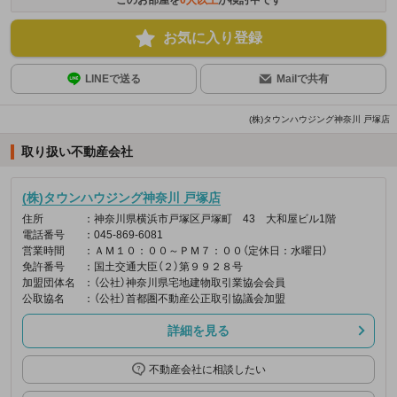
お気に入り登録
LINEで送る
Mailで共有
(株)タウンハウジング神奈川 戸塚店
取り扱い不動産会社
(株)タウンハウジング神奈川 戸塚店
住所
：神奈川県横浜市戸塚区戸塚町 43 大和屋ビル1階
電話番号
：045-869-6081
営業時間
：ＡＭ１０：００～ＰＭ７：００（定休日：水曜日）
免許番号
：国土交通大臣（２）第９９２８号
加盟団体名
：（公社）神奈川県宅地建物取引業協会会員
公取協名
：（公社）首都圏不動産公正取引協議会加盟
詳細を見る
不動産会社に相談したい