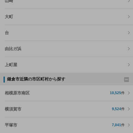
山崎
大町
台
由比ガ浜
上町屋
鎌倉市近隣の市区町村から探す
相模原市南区
10,525
件
横須賀市
9,524
件
平塚市
7,041
件