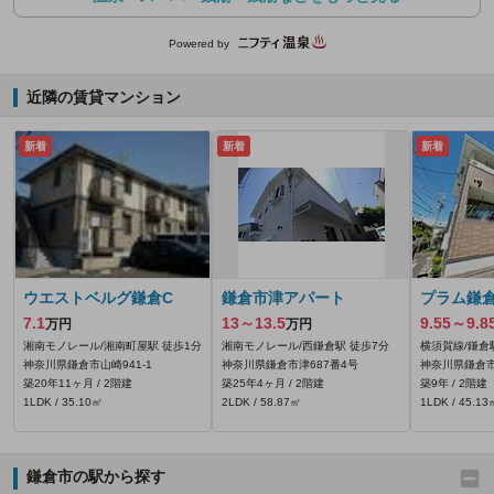
Powered by
近隣の賃貸マンション
新着
新着
新着
ウエストベルグ鎌倉C
鎌倉市津アパート
プラム鎌
7.1
13～13.5
9.55～9.8
万円
万円
湘南モノレール/湘南町屋駅 徒歩1分
湘南モノレール/西鎌倉駅 徒歩7分
横須賀線/鎌倉
神奈川県鎌倉市山崎941‐1
神奈川県鎌倉市津687番4号
神奈川県鎌倉市
築20年11ヶ月 / 2階建
築25年4ヶ月 / 2階建
築9年 / 2階建
1LDK / 35.10㎡
2LDK / 58.87㎡
1LDK / 45.13
鎌倉市の駅から探す