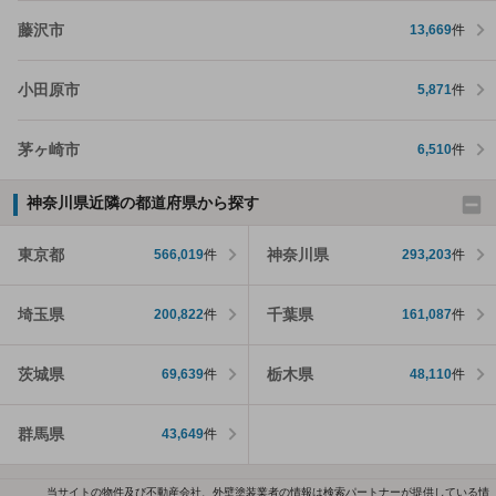
藤沢市
13,669
件
小田原市
5,871
件
茅ヶ崎市
6,510
件
神奈川県近隣の都道府県から探す
東京都
神奈川県
566,019
件
293,203
件
埼玉県
千葉県
200,822
件
161,087
件
茨城県
栃木県
69,639
件
48,110
件
群馬県
43,649
件
当サイトの物件及び不動産会社、外壁塗装業者の情報は検索パートナーが提供している情