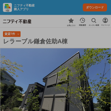
ニフティ不動産
ダウンロード
購入アプリ
カンタン検索
閲覧履歴
マイページ
お気に入り
賃貸7件
レラーブル鎌倉佐助A棟