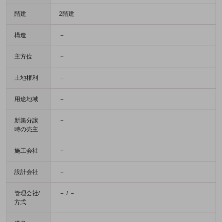
階建
2階建
構造
－
主方位
－
土地権利
－
用途地域
－
新築分譲
－
時の売主
施工会社
－
設計会社
－
管理会社/
－ / －
方式