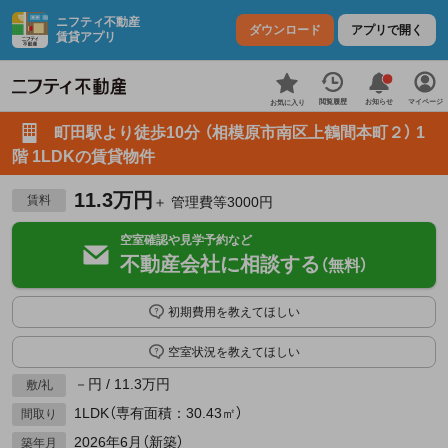
ニフティ不動産
ダウンロード
アプリで開く
賃貸アプリ
お知らせ
閲覧履歴
マイページ
お気に入り
町田駅より徒歩10分 （相模原市南区上鶴間本町２） 1
階 1LDKの賃貸物件
11.3万円
賃料
＋ 管理費等3000円
空室確認や見学予約など
不動産会社に相談する
（無料）
初期費用を教えてほしい
空室状況を教えてほしい
－円 / 11.3万円
敷/礼
1LDK（専有面積：30.43㎡）
間取り
2026年6月（新築）
築年月