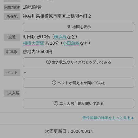
1階/3階建
階数/階建
神奈川県相模原市南区上鶴間本町２
所在地
地図を表示
町田駅
歩10分
（
横浜線
など
）
交通
相模大野駅
歩18分
（
小田急線
など
）
敷地内16500円
駐車場
空き状況やサイズなどを聞いてみる
－
ペット
ペットが飼えるか聞いてみる
－
二人入居
二人入居可能か聞いてみる
物件情報の詳細をもっと見る
次回更新日：2026/08/14