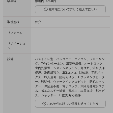
駐車場
敷地内16500円
駐車場について詳しく教えてほしい
取引態様
仲介
リフォーム
－
リノベーショ
－
ン
設備
バストイレ別、バルコニー、エアコン、フローリン
グ、TVインターホン、浴室乾燥機、オートロック、
室内洗濯置、システムキッチン、角住戸、温水洗浄
便座、洗面所独立、2口コンロ、駐輪場、宅配ボッ
クス、即入居可、防犯カメラ、IHクッキングヒータ
ー、照明付、ウォークインクロゼット、防犯シャッ
ター、保証金不要、電子ロック、太陽光発電システ
ム、省エネルギー対策、敷地内ごみ置き場、都市ガ
ス、シャッター、IT重説 対応物件
この物件の詳しい情報を送ってもらう