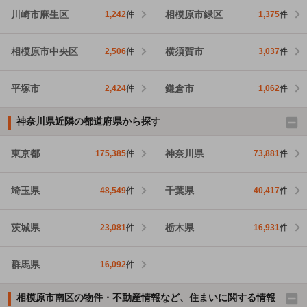
川崎市麻生区
相模原市緑区
1,242
件
1,375
件
相模原市中央区
横須賀市
2,506
件
3,037
件
平塚市
鎌倉市
2,424
件
1,062
件
神奈川県近隣の都道府県から探す
東京都
神奈川県
175,385
件
73,881
件
埼玉県
千葉県
48,549
件
40,417
件
茨城県
栃木県
23,081
件
16,931
件
群馬県
16,092
件
相模原市南区の物件・不動産情報など、住まいに関する情報