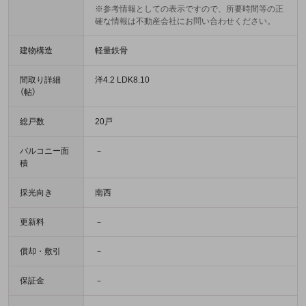
※参考情報としての表示ですので、所要時間等の正
確な情報は不動産会社にお問い合わせください。
建物構造
軽量鉄骨
間取り詳細
洋4.2 LDK8.10
（帖）
総戸数
20戸
バルコニー面
－
積
採光向き
南西
更新料
－
償却・敷引
－
保証金
－