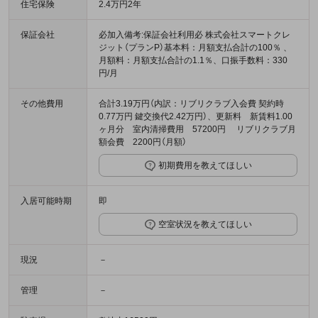
住宅保険
2.4万円2年
保証会社
必加入備考:保証会社利用必 株式会社スマートクレ
ジット（プランP）基本料：月額支払合計の100％ 、
月額料：月額支払合計の1.1％、口振手数料：330
円/月
その他費用
合計3.19万円（内訳：リブリクラブ入会費 契約時
0.77万円 鍵交換代2.42万円）、更新料 新賃料1.00
ヶ月分 室内清掃費用 57200円 リブリクラブ月
額会費 2200円（月額）
初期費用を教えてほしい
入居可能時期
即
空室状況を教えてほしい
現況
－
管理
－