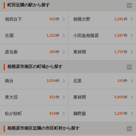
町田近隣の駅から探す
相武台下
相模大野
543
件
2,281
件
古淵
小田急相模原
1,322
件
1,587
件
原当麻
東林間
395
件
1,707
件
相模原市南区の町域から探す
南台
北里
3,054
件
243
件
東大沼
東林間
921
件
5,905
件
松が枝町
鵜野森
818
件
1,297
件
相模原市南区近隣の市区町村から探す