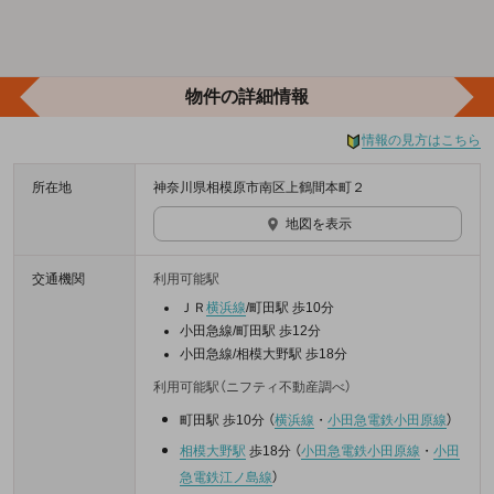
物件の詳細情報
情報の見方はこちら
所在地
神奈川県相模原市南区上鶴間本町２
地図を表示
交通機関
利用可能駅
ＪＲ
横浜線
/町田駅 歩10分
小田急線/町田駅 歩12分
小田急線/相模大野駅 歩18分
利用可能駅（ニフティ不動産調べ）
町田駅
歩10分
（
横浜線
・
小田急電鉄小田原線
）
相模大野駅
歩18分
（
小田急電鉄小田原線
・
小田
急電鉄江ノ島線
）