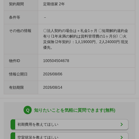
契約期間
定期借家 2年
条件等
－
その他の情報
〇法人契約の場合は＋礼金1ヶ月 〇短期解約違約金
有り（1年未満の解約は賃料管理費の1ヶ月分） 〇火
災保険（2年契約）：1人19000円、2人24000円 現況
優先。
物件ID
100504504678
情報公開日
2026/08/06
有効期限
2026/08/14
Q
知りたいことを気軽に質問できます(無料)
初期費用を教えてほしい
空室状況を教えてほしい