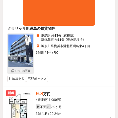
クラリッサ新綱島の賃貸物件
綱島駅 歩
13
分 （東横線）
新綱島駅 歩
11
分 （東急新横浜）
神奈川県横浜市港北区綱島東4丁目
6階建 / 4年 / RC
すべての写真
駐輪場あり
宅配ボックス
9.8
新着
万円
（管理費11,000円）
不要
2.0ヶ月
敷
礼
3階 / 1R / 20.24㎡