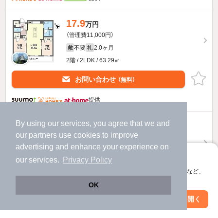
17.9
万円
（管理費11,000円）
不要
2.0ヶ月
敷
礼
2階 / 2LDK / 63.29㎡
お問い合わせ
（無料）
提供
By using our services, you agree that we and
21.2
万円
our
partners
use cookies to improve
（管理費11,000円）
advertising and enhance your experience on
不要
2.0ヶ月
敷
礼
アプリに切り替えて、サクサクお部屋探し
our services.
Privacy Policy
2階 / 3LDK / 80.44㎡
会員登録なしですぐ使える。マップ検索やお気に入り保存など、
アプリ限定の便利な機能が使えます！
お問い合わせ
（無料）
OK
Web版で続行
アプリを開く
駅・沿線を変更
絞り込み条件を変更
提供