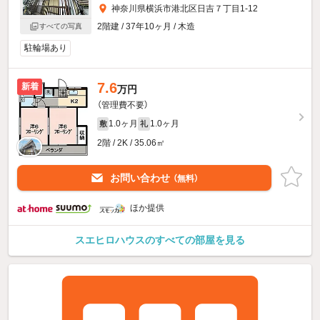
神奈川県横浜市港北区日吉７丁目1-12
2階建 / 37年10ヶ月 / 木造
すべての写真
駐輪場あり
7.6
新着
万円
（管理費不要）
1.0ヶ月
1.0ヶ月
敷
礼
2階 / 2K / 35.06㎡
お問い合わせ
（無料）
ほか提供
スエヒロハウスのすべての部屋を見る