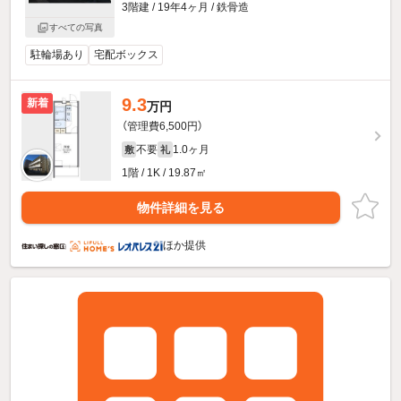
3階建 / 19年4ヶ月 / 鉄骨造
すべての写真
駐輪場あり
宅配ボックス
9.3
新着
万円
（管理費6,500円）
不要
1.0ヶ月
敷
礼
1階 / 1K / 19.87㎡
物件詳細を見る
ほか提供