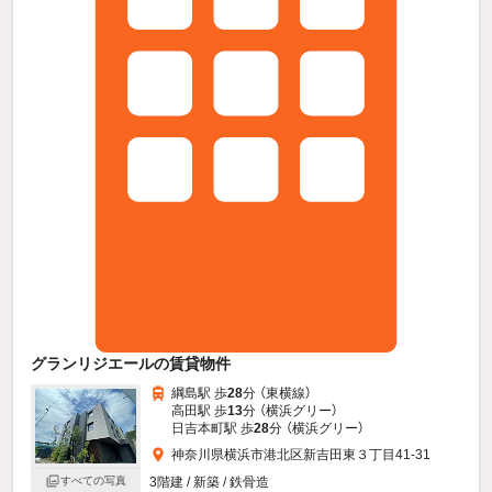
グランリジエールの賃貸物件
綱島駅 歩
28
分 （東横線）
高田駅 歩
13
分 （横浜グリー）
日吉本町駅 歩
28
分 （横浜グリー）
神奈川県横浜市港北区新吉田東３丁目41-31
3階建 / 新築 / 鉄骨造
すべての写真