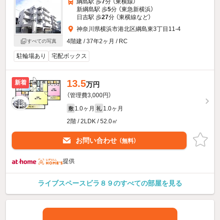
綱島駅 歩
7
分 （東横線）
新綱島駅 歩
5
分 （東急新横浜）
日吉駅 歩
27
分 （東横線
など
）
神奈川県横浜市港北区綱島東3丁目11-4
4階建 / 37年2ヶ月 / RC
すべての写真
駐輪場あり
宅配ボックス
13.5
新着
万円
（管理費3,000円）
1.0ヶ月
1.0ヶ月
敷
礼
2階 / 2LDK / 52.0㎡
お問い合わせ
（無料）
提供
ライブスペースビラ８９のすべての部屋を見る