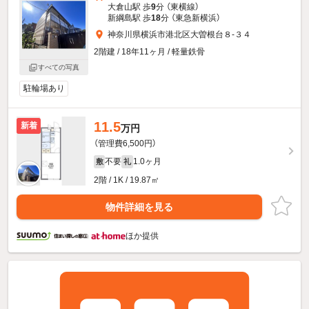
大倉山駅 歩
9
分 （東横線）
新綱島駅 歩
18
分 （東急新横浜）
神奈川県横浜市港北区大曽根台８-３４
2階建 / 18年11ヶ月 / 軽量鉄骨
すべての写真
駐輪場あり
11.5
新着
万円
（管理費6,500円）
不要
1.0ヶ月
敷
礼
2階 / 1K / 19.87㎡
物件詳細を見る
ほか提供