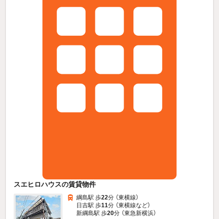
スエヒロハウスの賃貸物件
綱島駅 歩
22
分 （東横線）
日吉駅 歩
11
分 （東横線
など
）
新綱島駅 歩
20
分 （東急新横浜）