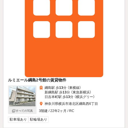
ルミエール綱島2号館の賃貸物件
綱島駅 歩
13
分 （東横線）
新綱島駅 歩
13
分 （東急新横浜）
日吉本町駅 歩
13
分 （横浜グリー）
神奈川県横浜市港北区綱島西6丁目
3階建 / 22年2ヶ月 / RC
すべての写真
駐車場あり
駐輪場あり