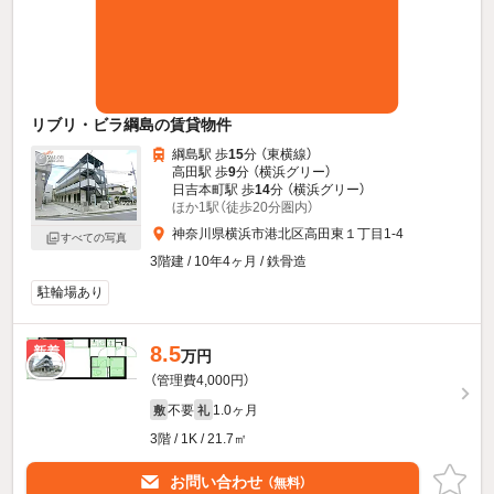
リブリ・ビラ綱島の賃貸物件
綱島駅 歩
15
分 （東横線）
高田駅 歩
9
分 （横浜グリー）
日吉本町駅 歩
14
分 （横浜グリー）
ほか1駅（徒歩20分圏内）
神奈川県横浜市港北区高田東１丁目1-4
すべての写真
3階建 / 10年4ヶ月 / 鉄骨造
駐輪場あり
8.5
新着
万円
（管理費4,000円）
不要
1.0ヶ月
敷
礼
3階 / 1K / 21.7㎡
お問い合わせ
（無料）