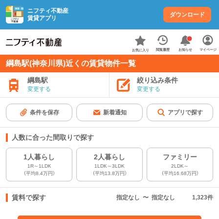
ニフティ不動産
ダウンロード
賃貸アプリ
お知らせ
閲覧履歴
マイページ
お気に入り
綱島駅(神奈川県)近くの賃貸物件一覧
綱島駅
絞り込み条件
変更する
変更する
条件を保存
新着通知
アプリで探す
人数に合った間取りで探す
1人暮らし
2人暮らし
ファミリー
1R～1LDK
1LDK～3LDK
2LDK～
（平均8.4万円）
（平均13.8万円）
（平均16.68万円）
賃料で探す
指定なし
〜
指定なし
1,323
件