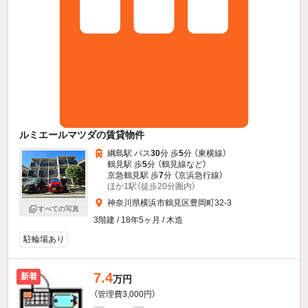
ルミエールマツダの賃貸物件
綱島駅 バス
30
分 歩
5
分 （東横線）
鶴見駅 歩
5
分 （鶴見線
など
）
京急鶴見駅 歩
7
分 （京浜急行線）
ほか1駅（徒歩20分圏内）
神奈川県横浜市鶴見区豊岡町32-3
すべての写真
3階建 / 18年5ヶ月 / 木造
駐輪場あり
7.4
新着
万円
（管理費3,000円）