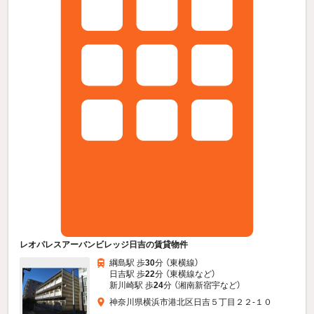
レオパレスアーバンビレッジ日吉の賃貸物件
綱島駅 歩
30
分 （東横線）
日吉駅 歩
22
分 （東横線
など
）
新川崎駅 歩
24
分 （湘南新宿宇
など
）
神奈川県横浜市港北区日吉５丁目２２-１０