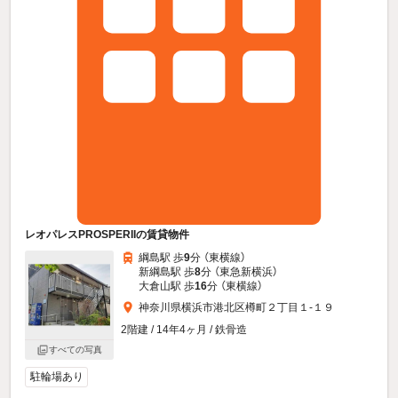
レオパレスPROSPERIIの賃貸物件
綱島駅 歩
9
分 （東横線）
新綱島駅 歩
8
分 （東急新横浜）
大倉山駅 歩
16
分 （東横線）
神奈川県横浜市港北区樽町２丁目１-１９
2階建 / 14年4ヶ月 / 鉄骨造
すべての写真
駐輪場あり