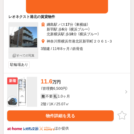
レオネクスト港北の賃貸物件
綱島駅 バス
17
分 （東横線）
新羽駅 歩
6
分 （横浜ブルー）
北新横浜駅 歩
18
分 （横浜ブルー）
神奈川県横浜市港北区新羽町２０６１-３
3階建 / 11年8ヶ月 / 鉄骨造
すべての写真
駐輪場あり
11.6
新着
万円
（管理費6,500円）
不要
1.0ヶ月
敷
礼
2階 / 1K / 25.07㎡
物件詳細を見る
ほか提供