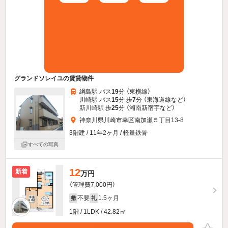
グランドソレイユの賃貸物件
綱島駅 バス
19
分 （東横線）
川崎駅 バス
15
分 歩
7
分 （東海道線
など
）
新川崎駅 歩
25
分 （湘南新宿宇
など
）
神奈川県川崎市幸区南加瀬５丁目13-8
3階建 / 11年2ヶ月 / 軽量鉄骨
すべての写真
12
新着
万円
（管理費7,000円）
不要
1.5ヶ月
敷
礼
1階 / 1LDK / 42.82㎡