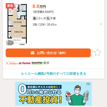
8.6
新着
万円
（管理費4,500円）
1.0ヶ月
不要
敷
礼
1階 / 1DK / 35.63㎡
お問い合わせ
（無料）
提供
ルミエール綱島2号館のすべての部屋を見る