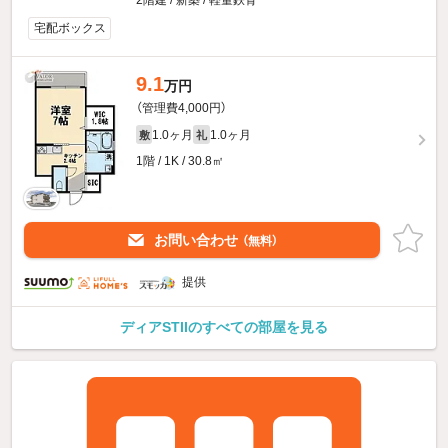
2階建 / 新築 / 軽量鉄骨
宅配ボックス
9.1
万円
（管理費4,000円）
1.0ヶ月
1.0ヶ月
敷
礼
1階 / 1K / 30.8㎡
お問い合わせ
（無料）
提供
ディアSTIIのすべての部屋を見る