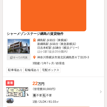
シャーメゾンステージ綱島の賃貸物件
綱島駅 歩
11
分 （東横線）
新綱島駅 歩
11
分 （東急新横浜）
日吉本町駅 歩
16
分 （横浜グリー）
ほか1駅（徒歩20分圏内）
神奈川県横浜市港北区綱島西６丁目20-3
すべての写真
3階建 / 1年7ヶ月 / 鉄骨造
駐車場あり
駐輪場あり
宅配ボックス
22
新着
万円
（管理費30,000円）
不要
不要
敷
礼
1階 / 2LDK / 81.03㎡