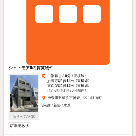
シェ・モアIIの賃貸物件
白楽駅 歩
10
分 （東横線）
妙蓮寺駅 歩
14
分 （東横線）
東白楽駅 歩
16
分 （東横線）
ほか3駅（徒歩20分圏内）
神奈川県横浜市神奈川区白幡向町
3階建 / 新築 / 木造
すべての写真
駐車場あり