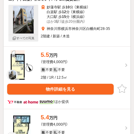
妙蓮寺駅 歩
10
分 （東横線）
白楽駅 歩
12
分 （東横線）
大口駅 歩
15
分 （横浜線）
ほか3駅（徒歩20分圏内）
神奈川県横浜市神奈川区白幡向町28-35
2階建 / 新築 / 木造
すべての写真
5.5
万円
（管理費4,000円）
不要
不要
敷
礼
2階 / 1R / 12.5㎡
物件詳細を見る
ほか提供
5.4
万円
（管理費4,000円）
不要
不要
敷
礼