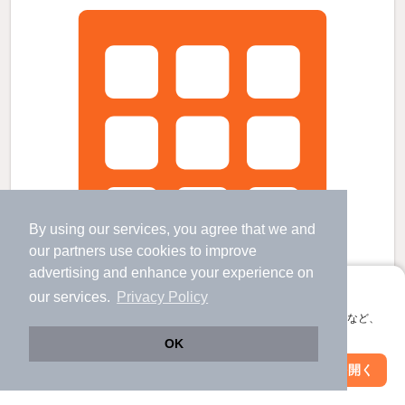
By using our services, you agree that we and
our
partners
use cookies to improve
advertising and enhance your experience on
アプリに切り替えて、サクサクお部屋探し
our services.
Privacy Policy
会員登録なしですぐ使える。マップ検索やお気に入り保存など、
アプリ限定の便利な機能が使えます！
OK
Web版で続行
アプリを開く
アドバンス白楽の賃貸物件
市区町村を変更
絞り込み条件を変更
白楽駅 歩
7
分 （東横線）