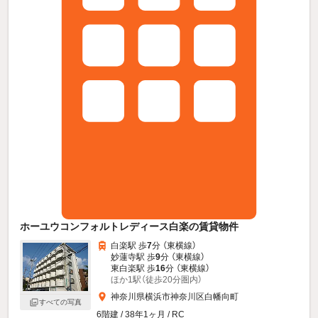
ホーユウコンフォルトレディース白楽の賃貸物件
白楽駅 歩
7
分 （東横線）
妙蓮寺駅 歩
9
分 （東横線）
東白楽駅 歩
16
分 （東横線）
ほか1駅（徒歩20分圏内）
神奈川県横浜市神奈川区白幡向町
すべての写真
6階建 / 38年1ヶ月 / RC