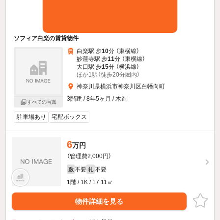
ソフィア白楽の賃貸物件
白楽駅 歩
10
分 （東横線）
妙蓮寺駅 歩
11
分 （東横線）
大口駅 歩
15
分 （横浜線）
ほか1駅（徒歩20分圏内）
神奈川県横浜市神奈川区白幡向町
3階建 / 8年5ヶ月 / 木造
すべての写真
駐車場あり
宅配ボックス
6
万円
（管理費2,000円）
不要
不要
敷
礼
1階 / 1K / 17.11㎡
物件詳細を見る