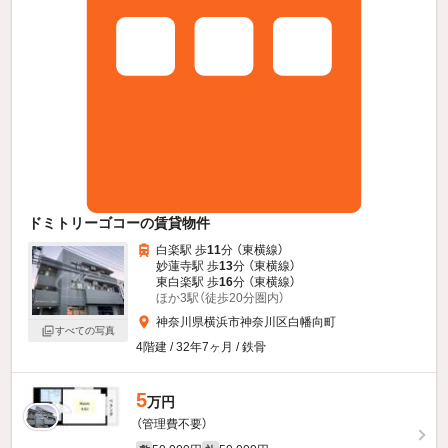
ドミトリーゴコーの賃貸物件
白楽駅 歩
11
分 （東横線）
妙蓮寺駅 歩
13
分 （東横線）
東白楽駅 歩
16
分 （東横線）
ほか3駅（徒歩20分圏内）
神奈川県横浜市神奈川区白幡向町
すべての写真
4階建 / 32年7ヶ月 / 鉄骨
5
万円
（管理費不要）