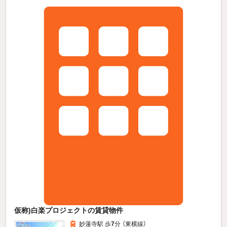
仮称)白楽プロジェクトの賃貸物件
妙蓮寺駅 歩
7
分 （東横線）