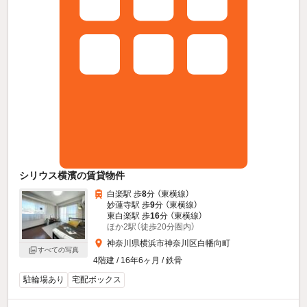
シリウス横濱の賃貸物件
白楽駅 歩
8
分 （東横線）
妙蓮寺駅 歩
9
分 （東横線）
東白楽駅 歩
16
分 （東横線）
ほか2駅（徒歩20分圏内）
神奈川県横浜市神奈川区白幡向町
すべての写真
4階建 / 16年6ヶ月 / 鉄骨
駐輪場あり
宅配ボックス