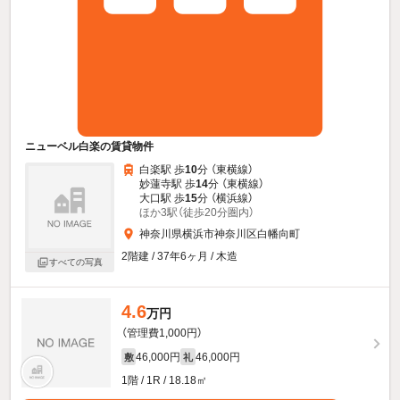
ニューベル白楽の賃貸物件
白楽駅 歩
10
分 （東横線）
妙蓮寺駅 歩
14
分 （東横線）
大口駅 歩
15
分 （横浜線）
ほか3駅（徒歩20分圏内）
神奈川県横浜市神奈川区白幡向町
2階建 / 37年6ヶ月 / 木造
すべての写真
4.6
万円
（管理費1,000円）
46,000円
46,000円
敷
礼
1階 / 1R / 18.18㎡