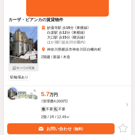
カーザ・ビアンカの賃貸物件
妙蓮寺駅 歩
10
分 （東横線）
白楽駅 歩
12
分 （東横線）
大口駅 歩
15
分 （横浜線）
ほか3駅（徒歩20分圏内）
神奈川県横浜市神奈川区白幡向町
2階建 / 新築 / 木造
すべての写真
駐輪場あり
5.7
万円
（管理費4,000円）
不要
不要
敷
礼
2階 / 1R / 12.49㎡
お問い合わせ
（無料）