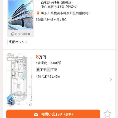
白楽駅 歩
7
分 （東横線）
東白楽駅 歩
17
分 （東横線）
神奈川県横浜市神奈川区白幡向町3
5階建 / 3年5ヶ月 / RC
すべての写真
宅配ボックス
8
万円
（管理費10,000円）
不要
不要
敷
礼
4階 / 1K / 21.45㎡
お問い合わせ
（無料）