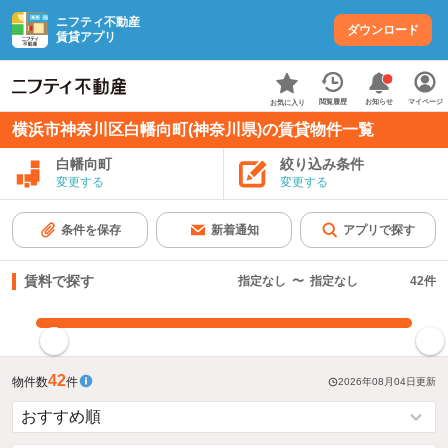
ニフティ不動産
ダウンロード
賃貸アプリ
お知らせ
閲覧履歴
マイページ
お気に入り
横浜市神奈川区白幡向町(神奈川県)の賃貸物件一覧
白幡向町
絞り込み条件
変更する
変更する
条件を保存
新着通知
アプリで探す
賃料で探す
指定なし
〜
指定なし
42
件
指定した賃料で絞り込む
42
物件数
件
2026年08月04日
更新