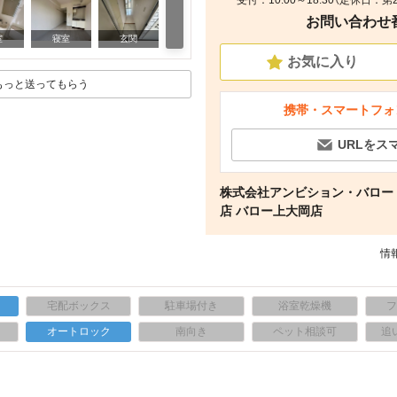
受付：10:00～18:30（定休日：
お問い合わせ番号
その他
室
寝室
玄関
お気に入り
もっと送ってもらう
携帯・スマートフォ
URLをス
株式会社アンビション・バロー
店 バロー上大岡店
情報
宅配ボックス
駐車場付き
浴室乾燥機
上
オートロック
南向き
ペット相談可
追