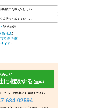
初期費用を教えてほしい
空室状況を教えてほしい
区
能見台通
浜急行線
）
（
京浜急行線
）
ーサイド
）
予約など
社に相談する
（無料）
なったら、お気軽にお電話ください。
37-634-02594
その他
その他
その他