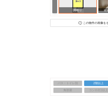
間取り
その他
その他
浴
この物件の画像を
バス・トイレ別
2階以上
角部屋
コンロ2口以