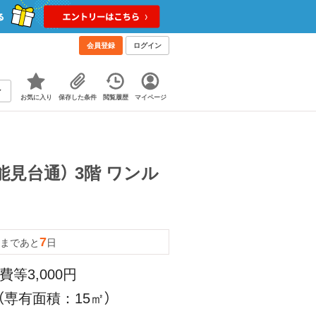
会員登録
ログイン
お気に入り
保存した条件
閲覧履歴
マイページ
見台通） 3階 ワンル
7
まであと
日
費等3,000円
（専有面積：15㎡）