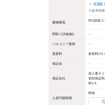
幸浦駅
※参考情報
RC(鉄筋コ
建物構造
間取り詳細(帖)
－
バルコニー面積
－
更新料
新賃料の1
保証金
－
加入要オリ
保証会社
初回保証料
料1％
即時
入居可能時期