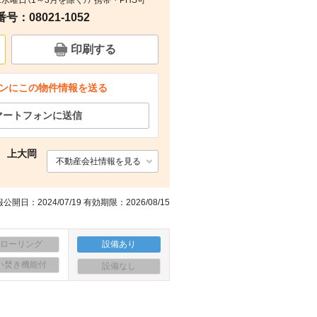
第2水曜日（1～3月を除く）） 携帯・PHS可
：08021-1052
間取り
その他
その他
その他
印刷する
ンにこの物件情報を送る
マートフォンに送信
 上大岡
不動産会社情報を見る
公開日：2024/07/19 有効期限：2026/08/15
フローリング
設備あり
い焚き機能付
設備なし