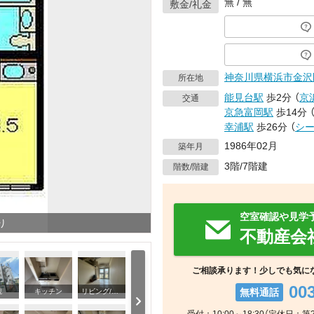
無 / 無
敷金/礼金
神奈川県
横浜市金沢
所在地
能見台駅
歩2分
（
京
交通
京急富岡駅
歩14分
幸浦駅
歩26分
（
シ
1986年02月
築年月
3階/7階建
階数/階建
空室確認や見学
り
不動産会
ご相談承ります！少しでも気に
00
無料通話
観
キッチン
リビング/ダイニング