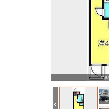
間取
その他
その他
外