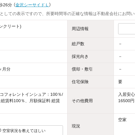
歩26分
（
金沢シーサイドＬ
）
としての表示ですので、所要時間等の正確な情報は不動産会社にお問い
ンクリート)
周辺情報
総戸数
－
採光向き
－
ヶ月分
償却・敷引
－
住宅保険
要
コフォレントインシュア：100％/
入居安心
:総賃料100％、月額保証料:総賃
その他費用
16500
空家
現況
空室状況を教えてほしい