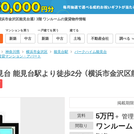
横浜市金沢区能見台通） 3階 ワンルームの賃貸物件情報
マンションを買う
一戸建てを買う
建てる
新築
中古
新築
中古
土地
不動産会社
調べる
神奈川県
横浜市金沢区
能見台駅
パークハイム能見台
の賃貸マンション・アパート
台 能見台駅より徒歩2分 （横浜市金沢区能
可
掲載期限
5万円
賃料
＋ 管理
ワンルーム
間取り