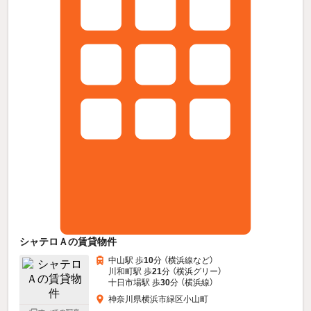
シャテロＡの賃貸物件
中山駅 歩
10
分 （横浜線
など
）
川和町駅 歩
21
分 （横浜グリー）
十日市場駅 歩
30
分 （横浜線）
神奈川県横浜市緑区小山町