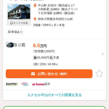
中山駅 歩
11
分 （横浜線
など
）
川和町駅 歩
24
分 （横浜グリー）
十日市場駅 歩
29
分 （横浜線）
神奈川県横浜市緑区小山町
すべての写真
2階建 / 39年5ヶ月 / 木造
駐車場あり
6.5
万円
（管理費2,000円）
65,000円
不要
敷
礼
1階 / 2DK / 44.99㎡
お問い合わせ
（無料）
提供
エクセル中山のすべての部屋を見る