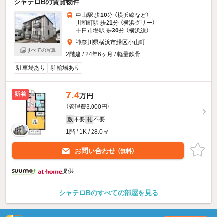
シャテロBの賃貸物件
中山駅 歩
10
分 （横浜線
など
）
川和町駅 歩
21
分 （横浜グリー）
十日市場駅 歩
30
分 （横浜線）
神奈川県横浜市緑区小山町
すべての写真
2階建 / 24年6ヶ月 / 軽量鉄骨
駐車場あり
駐輪場あり
7.4
新着
万円
（管理費3,000円）
不要
不要
敷
礼
1階 / 1K / 28.0㎡
お問い合わせ
（無料）
提供
シャテロBのすべての部屋を見る