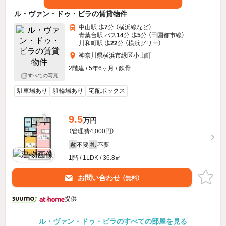
ル・ヴァン・ドゥ・ビラの賃貸物件
中山駅 歩
7
分 （横浜線
など
）
青葉台駅 バス
14
分 歩
5
分 （田園都市線）
川和町駅 歩
22
分 （横浜グリー）
神奈川県横浜市緑区小山町
2階建 / 5年6ヶ月 / 鉄骨
すべての写真
駐車場あり
駐輪場あり
宅配ボックス
9.5
万円
（管理費4,000円）
不要
不要
敷
礼
1階 / 1LDK / 36.8㎡
お問い合わせ
（無料）
提供
ル・ヴァン・ドゥ・ビラのすべての部屋を見る