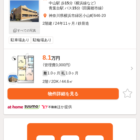
中山駅 歩
15
分 （横浜線
など
）
青葉台駅 バス
15
分 （田園都市線）
神奈川県横浜市緑区小山町646-20
2階建 / 24年11ヶ月 / 鉄骨造
すべての写真
駐車場あり
駐輪場あり
8.1
万円
（管理費3,000円）
1.0ヶ月
1.0ヶ月
敷
礼
2階 / 2DK / 44.6㎡
物件詳細を見る
ほか提供