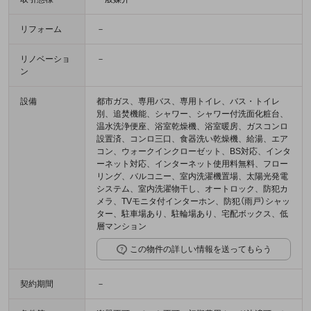
リフォーム
－
リノベーショ
－
ン
設備
都市ガス、専用バス、専用トイレ、バス・トイレ
別、追焚機能、シャワー、シャワー付洗面化粧台、
温水洗浄便座、浴室乾燥機、浴室暖房、ガスコンロ
設置済、コンロ三口、食器洗い乾燥機、給湯、エア
コン、ウォークインクローゼット、BS対応、インタ
ーネット対応、インターネット使用料無料、フロー
リング、バルコニー、室内洗濯機置場、太陽光発電
システム、室内洗濯物干し、オートロック、防犯カ
メラ、TVモニタ付インターホン、防犯（雨戸）シャッ
ター、駐車場あり、駐輪場あり、宅配ボックス、低
層マンション
この物件の詳しい情報を送ってもらう
契約期間
－