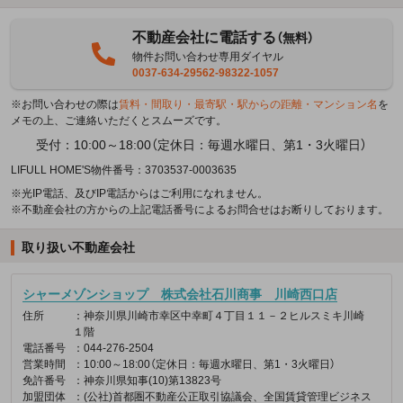
不動産会社に電話する
（無料）
物件お問い合わせ専用ダイヤル
0037-634-29562-98322-1057
※お問い合わせの際は
賃料・間取り・最寄駅・駅からの距離・マンション名
を
メモの上、ご連絡いただくとスムーズです。
受付：10:00～18:00（定休日：毎週水曜日、第1・3火曜日）
LIFULL HOME'S物件番号：3703537-0003635
※光IP電話、及びIP電話からはご利用になれません。
※不動産会社の方からの上記電話番号によるお問合せはお断りしております。
取り扱い不動産会社
シャーメゾンショップ 株式会社石川商事 川崎西口店
住所
：神奈川県川崎市幸区中幸町４丁目１１－２ヒルスミキ川崎
１階
電話番号
：044-276-2504
営業時間
：10:00～18:00（定休日：毎週水曜日、第1・3火曜日）
免許番号
：神奈川県知事(10)第13823号
加盟団体
：(公社)首都圏不動産公正取引協議会、全国賃貸管理ビジネス