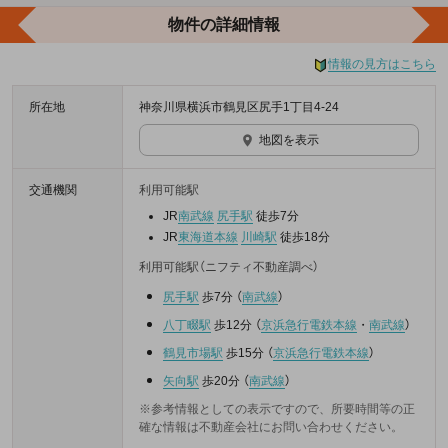
物件の詳細情報
情報の見方はこちら
所在地
神奈川県横浜市鶴見区尻手1丁目4-24
地図を表示
交通機関
利用可能駅
JR
南武線
尻手駅
徒歩7分
JR
東海道本線
川崎駅
徒歩18分
利用可能駅（ニフティ不動産調べ）
尻手駅
歩7分
（
南武線
）
八丁畷駅
歩12分
（
京浜急行電鉄本線
・
南武線
）
鶴見市場駅
歩15分
（
京浜急行電鉄本線
）
矢向駅
歩20分
（
南武線
）
※参考情報としての表示ですので、所要時間等の正
確な情報は不動産会社にお問い合わせください。