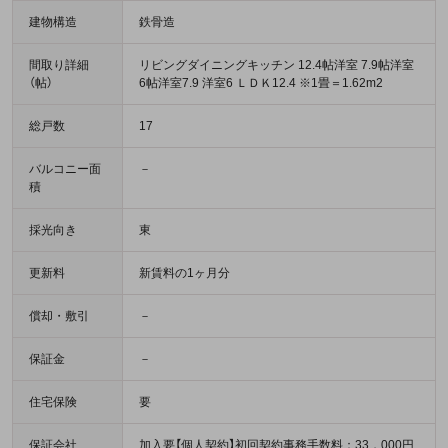
建物構造
鉄骨造
間取り詳細
リビングダイニングキッチン 12.4帖洋室 7.9帖洋室
（帖）
6帖洋室7.9 洋室6 ＬＤＫ12.4 ※1畳＝1.62m2
総戸数
17
バルコニー面
－
積
採光向き
東
更新料
新賃料の1ヶ月分
償却・敷引
－
保証金
－
住宅保険
要
保証会社
加入要【個人契約】初回契約事務手数料：33，000円