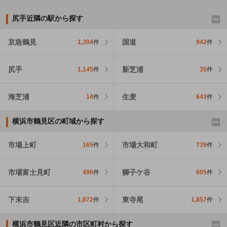
尻手近隣の駅から探す
京急鶴見
国道
1,304
件
942
件
尻手
新芝浦
1,145
件
35
件
海芝浦
生麦
14
件
643
件
横浜市鶴見区の町域から探す
市場上町
市場大和町
165
件
739
件
市場富士見町
獅子ケ谷
496
件
605
件
下末吉
東寺尾
1,872
件
1,857
件
横浜市鶴見区近隣の市区町村から探す