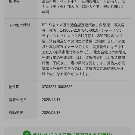
条件等
楽器不可、ペット不可、初期費用カード決済可、セ
キュリティ会社加入済、保証人不要、契約期間：2
年間
その他の情報
BELS/省エネ基準適合認定建築物、角部屋、即入居
可、備考：143002-2107840-00107 シャーメゾン
ライフＳＵＰＰＯＲＴ24（月額1，320円税込）加入
要／諸費用及びその他契約費用は別途打合せ／※家
具や車は配置イメージであり、賃貸物件には含まれ
ません（家具家電付等を除く）。/電力会社との太陽光
発電設備の売電契約には、賃貸借契約による賃借開
始後、手続きに一定の期間を要します。賃借人が売
電収入を受領できるのは、賃貸借契約締結後6か月
以上先になる場合があります。
物件ID
3703537-0003635
情報公開日
2025/12/17
有効期限
2026/08/13
Q
知りたいことを気軽に質問できます(無料)