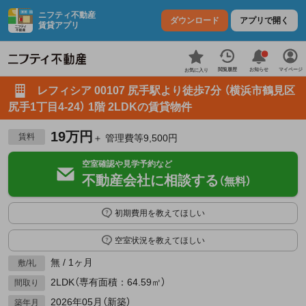
ニフティ不動産
ダウンロード
アプリで開く
賃貸アプリ
お知らせ
閲覧履歴
マイページ
お気に入り
レフィシア 00107 尻手駅より徒歩7分 （横浜市鶴見区
尻手1丁目4-24） 1階 2LDKの賃貸物件
19万円
賃料
＋ 管理費等9,500円
空室確認や見学予約など
不動産会社に相談する
（無料）
初期費用を教えてほしい
空室状況を教えてほしい
無 / 1ヶ月
敷/礼
2LDK（専有面積：64.59㎡）
間取り
2026年05月（新築）
築年月