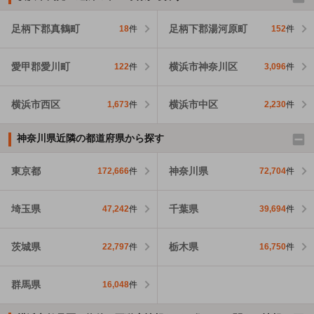
足柄下郡真鶴町
足柄下郡湯河原町
18
件
152
件
愛甲郡愛川町
横浜市神奈川区
122
件
3,096
件
横浜市西区
横浜市中区
1,673
件
2,230
件
神奈川県近隣の都道府県から探す
東京都
神奈川県
172,666
件
72,704
件
埼玉県
千葉県
47,242
件
39,694
件
茨城県
栃木県
22,797
件
16,750
件
群馬県
16,048
件