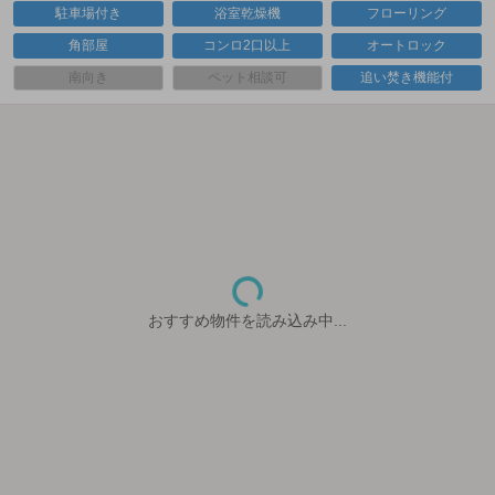
駐車場付き
浴室乾燥機
フローリング
角部屋
コンロ2口以上
オートロック
南向き
ペット相談可
追い焚き機能付
おすすめ物件を読み込み中...