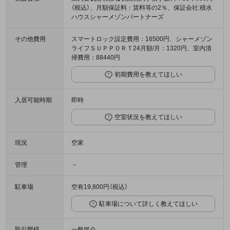
（税込）、月額保証料：賃料等の2％、保証会社:積水
ハウスシャーメゾンパートナーズ
その他費用
スマートロック設定費用：16500円、シャーメゾン
ライフＳＵＰＰＯＲＴ24月額/月：1320円、室内清
掃費用：88440円
初期費用を教えてほしい
入居可能時期
即時
空室状況を教えてほしい
現況
空家
管理
－
駐車場
空有19,800円（税込）
駐車場について詳しく教えてほしい
取引態様
一般媒介