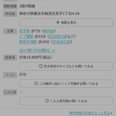
1階/3階建
階数/階建
神奈川県横浜市鶴見区尻手1丁目4-24
所在地
地図を表示
尻手駅
歩7分
（
南武線
）
交通
八丁畷駅
歩12分
（
京浜急行線
など
）
鶴見市場駅
歩15分
（
京浜急行線
）
ほか2駅（20分圏内）
空有19,800円（税込）
駐車場
空き状況やサイズなどを聞いてみる
不可
ペット
この物件に似たペット可物件を聞いてみる
－
二人入居
二人入居可能か聞いてみる
物件情報の詳細をもっと見る