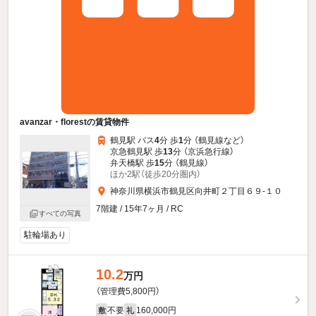
avanzar・florestの賃貸物件
鶴見駅 バス
4
分 歩
1
分 （鶴見線
など
）
京急鶴見駅 歩
13
分 （京浜急行線）
弁天橋駅 歩
15
分 （鶴見線）
ほか2駅（徒歩20分圏内）
神奈川県横浜市鶴見区向井町２丁目６９-１０
7階建 / 15年7ヶ月 / RC
すべての写真
駐輪場あり
10.2
万円
（管理費5,800円）
不要
160,000円
敷
礼