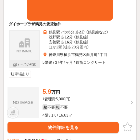
ダイホープラザ鶴見の賃貸物件
鶴見駅 バス
6
分 歩
2
分 （鶴見線
など
）
浅野駅 歩
12
分 （鶴見線）
安善駅 歩
16
分 （鶴見線）
ほか2駅（徒歩20分圏内）
神奈川県横浜市鶴見区向井町4丁目
5階建 / 37年7ヶ月 / 鉄筋コンクリート
すべての写真
駐車場あり
5.9
万円
（管理費5,000円）
不要
不要
敷
礼
4階 / 1K / 16.63㎡
物件詳細を見る