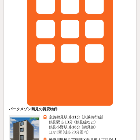
パークメゾン鶴見の賃貸物件
京急鶴見駅 歩
11
分 （京浜急行線）
鶴見駅 歩
13
分 （鶴見線
など
）
鶴見小野駅 歩
16
分 （鶴見線）
ほか3駅（徒歩20分圏内）
神奈川県横浜市鶴見区向井町１丁目34-1