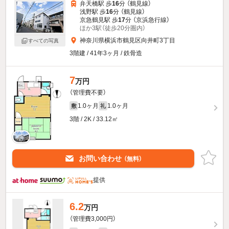
弁天橋駅 歩
16
分 （鶴見線）
浅野駅 歩
16
分 （鶴見線）
京急鶴見駅 歩
17
分 （京浜急行線）
ほか3駅（徒歩20分圏内）
神奈川県横浜市鶴見区向井町3丁目
すべての写真
3階建 / 41年3ヶ月 / 鉄骨造
7
万円
（管理費不要）
1.0ヶ月
1.0ヶ月
敷
礼
3階 / 2K / 33.12㎡
お問い合わせ
（無料）
提供
6.2
万円
（管理費3,000円）