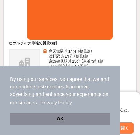
ヒラルソルデ仲地の賃貸物件
弁天橋駅 歩
14
分 （鶴見線）
浅野駅 歩
14
分 （鶴見線）
京急鶴見駅 歩
15
分 （京浜急行線）
ほか1駅（徒歩20分圏内）
神奈川県横浜市鶴見区向井町3丁目
By using our services, you agree that we and
3階建 / 22年11ヶ月 / 鉄筋コンクリート
すべての写真
our
partners
use cookies to improve
駐車場あり
advertising and enhance your experience on
アプリに切り替えて、サクサクお部屋探し
our services.
Privacy Policy
9
会員登録なしですぐ使える。マップ検索やお気に入り保存など、
万円
アプリ限定の便利な機能が使えます！
（管理費不要）
OK
90,000円
90,000円
敷
礼
Web版で続行
アプリを開く
市区町村を変更
絞り込み条件を変更
3階 / 1DK / 36.0㎡