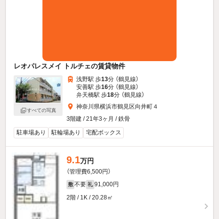
レオパレスメイ トルチェの賃貸物件
浅野駅 歩
13
分 （鶴見線）
安善駅 歩
16
分 （鶴見線）
弁天橋駅 歩
18
分 （鶴見線）
神奈川県横浜市鶴見区向井町４
すべての写真
3階建 / 21年3ヶ月 / 鉄骨
駐車場あり
駐輪場あり
宅配ボックス
9.1
万円
（管理費6,500円）
不要
91,000円
敷
礼
2階 / 1K / 20.28㎡