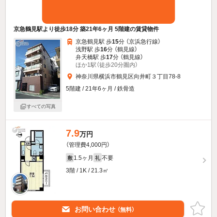
京急鶴見駅より徒歩18分 築21年6ヶ月 5階建の賃貸物件
京急鶴見駅 歩
15
分 （京浜急行線）
浅野駅 歩
16
分 （鶴見線）
弁天橋駅 歩
17
分 （鶴見線）
ほか1駅（徒歩20分圏内）
神奈川県横浜市鶴見区向井町３丁目78-8
5階建 / 21年6ヶ月 / 鉄骨造
すべての写真
7.9
万円
（管理費4,000円）
1.5ヶ月
不要
敷
礼
3階 / 1K / 21.3㎡
お問い合わせ
（無料）