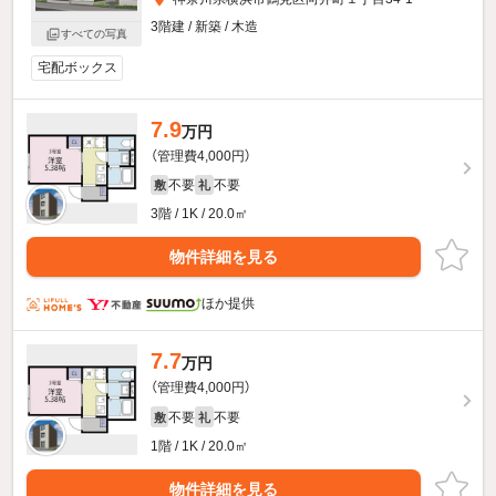
3階建 / 新築 / 木造
すべての写真
宅配ボックス
7.9
万円
（管理費4,000円）
不要
不要
敷
礼
3階 / 1K / 20.0㎡
物件詳細を見る
ほか提供
7.7
万円
（管理費4,000円）
不要
不要
敷
礼
1階 / 1K / 20.0㎡
物件詳細を見る