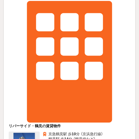
リバーサイド・鶴見の賃貸物件
京急鶴見駅 歩
10
分 （京浜急行線）