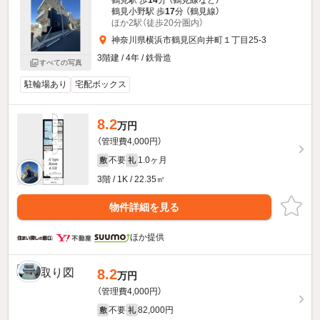
鶴見駅 歩
14
分 （鶴見線
など
）
鶴見小野駅 歩
17
分 （鶴見線）
ほか2駅（徒歩20分圏内）
神奈川県横浜市鶴見区向井町１丁目25-3
3階建 / 4年 / 鉄骨造
すべての写真
駐輪場あり
宅配ボックス
8.2
万円
（管理費4,000円）
不要
1.0ヶ月
敷
礼
3階 / 1K / 22.35㎡
物件詳細を見る
ほか提供
8.2
万円
（管理費4,000円）
不要
82,000円
敷
礼