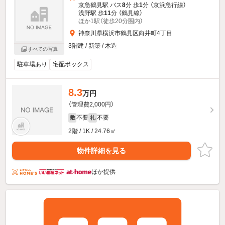
京急鶴見駅 バス
8
分 歩
1
分 （京浜急行線）
浅野駅 歩
11
分 （鶴見線）
ほか1駅（徒歩20分圏内）
神奈川県横浜市鶴見区向井町4丁目
3階建 / 新築 / 木造
すべての写真
駐車場あり
宅配ボックス
8.3
万円
（管理費2,000円）
不要
不要
敷
礼
2階 / 1K / 24.76㎡
物件詳細を見る
ほか提供