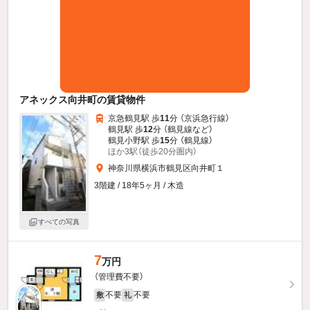
アネックス向井町の賃貸物件
京急鶴見駅 歩
11
分 （京浜急行線）
鶴見駅 歩
12
分 （鶴見線
など
）
鶴見小野駅 歩
15
分 （鶴見線）
ほか3駅（徒歩20分圏内）
神奈川県横浜市鶴見区向井町１
3階建 / 18年5ヶ月 / 木造
すべての写真
7
万円
（管理費不要）
不要
不要
敷
礼