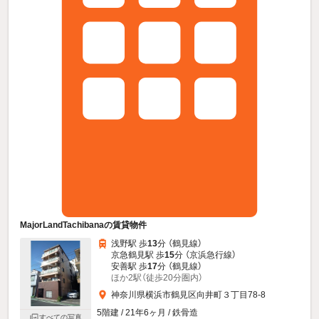
MajorLandTachibanaの賃貸物件
浅野駅 歩
13
分 （鶴見線）
京急鶴見駅 歩
15
分 （京浜急行線）
安善駅 歩
17
分 （鶴見線）
ほか2駅（徒歩20分圏内）
神奈川県横浜市鶴見区向井町３丁目78-8
5階建 / 21年6ヶ月 / 鉄骨造
すべての写真