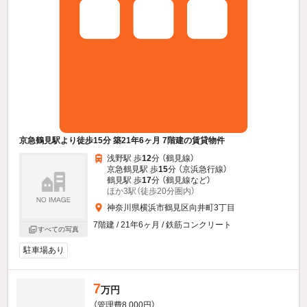
京急鶴見駅より徒歩15分 築21年6ヶ月 7階建の賃貸物件
浅野駅 歩
12
分 （鶴見線）
京急鶴見駅 歩
15
分 （京浜急行線）
鶴見駅 歩
17
分 （鶴見線
など
）
ほか3駅（徒歩20分圏内）
神奈川県横浜市鶴見区向井町3丁目
7階建 / 21年6ヶ月 / 鉄筋コンクリート
すべての写真
駐車場あり
7
万円
（管理費8,000円）