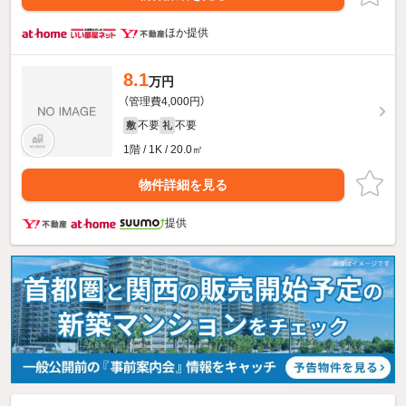
ほか提供
8.1
万円
（管理費4,000円）
不要
不要
敷
礼
1階 / 1K / 20.0㎡
物件詳細を見る
提供