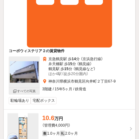
コーポウィステリア２の賃貸物件
京急鶴見駅 歩
14
分 （京浜急行線）
弁天橋駅 歩
15
分 （鶴見線）
鶴見駅 歩
15
分 （鶴見線
など
）
ほか4駅（徒歩20分圏内）
神奈川県横浜市鶴見区向井町２丁目67-9
3階建 / 15年5ヶ月 / 鉄骨造
すべての写真
駐輪場あり
宅配ボックス
10.6
万円
（管理費4,000円）
1.0ヶ月
2.0ヶ月
敷
礼