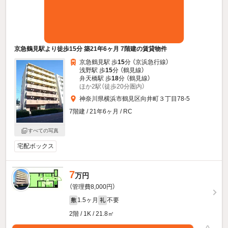
京急鶴見駅より徒歩15分 築21年6ヶ月 7階建の賃貸物件
京急鶴見駅 歩
15
分 （京浜急行線）
浅野駅 歩
15
分 （鶴見線）
弁天橋駅 歩
18
分 （鶴見線）
ほか2駅（徒歩20分圏内）
神奈川県横浜市鶴見区向井町３丁目78-5
7階建 / 21年6ヶ月 / RC
すべての写真
宅配ボックス
7
万円
（管理費8,000円）
1.5ヶ月
不要
敷
礼
2階 / 1K / 21.8㎡