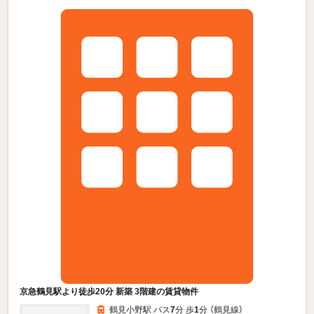
京急鶴見駅より徒歩20分 新築 3階建の賃貸物件
鶴見小野駅 バス
7
分 歩
1
分 （鶴見線）