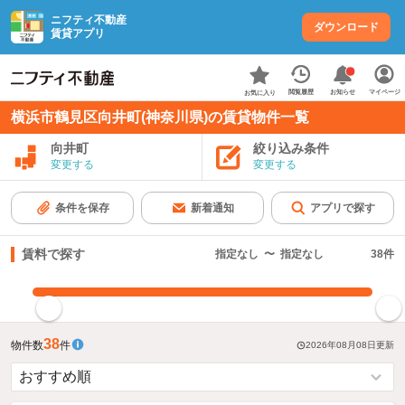
ニフティ不動産
ダウンロード
賃貸アプリ
お知らせ
閲覧履歴
マイページ
お気に入り
横浜市鶴見区向井町(神奈川県)の賃貸物件一覧
向井町
絞り込み条件
変更する
変更する
条件を保存
新着通知
アプリで探す
賃料で探す
指定なし
〜
指定なし
38
件
指定した賃料で絞り込む
38
物件数
件
2026年08月08日
更新