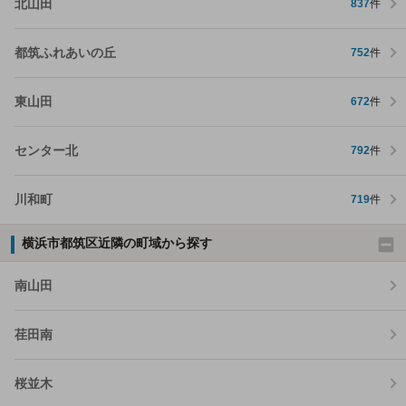
北山田
837
件
都筑ふれあいの丘
752
件
東山田
672
件
センター北
792
件
川和町
719
件
横浜市都筑区近隣の町域から探す
南山田
荏田南
桜並木