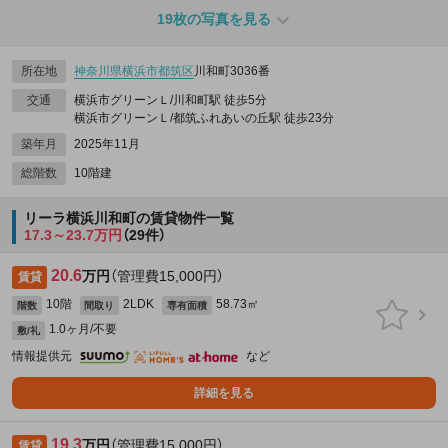
19枚の写真を見る
所在地
神奈川県
横浜市都筑区
川和町3036番
交通
横浜市グリーンＬ/川和町駅 徒歩5分
横浜市グリーンＬ/都筑ふれあいの丘駅 徒歩23分
築年月
2025年11月
総階数
10階建
リーラ横浜川和町の賃貸物件一覧
17.3～23.7万円
（29件）
20.6
万円
（管理費15,000円）
賃貸
10階
2LDK
58.73㎡
階数
間取り
専有面積
1.0ヶ月/不要
敷/礼
情報提供元
など
詳細を見る
19.3
万円
（管理費15,000円）
賃貸