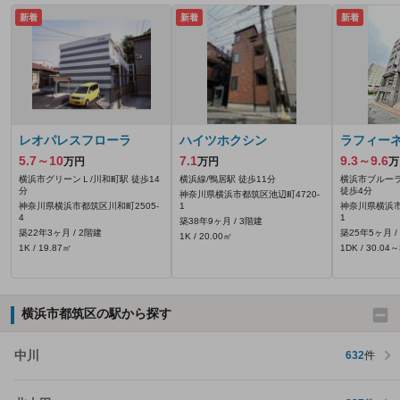
新着
新着
新着
レオパレスフローラ
ハイツホクシン
ラフィー
5.7～10
7.1
9.3～9.6
万円
万円
万
横浜市グリーンＬ/川和町駅 徒歩14
横浜線/鴨居駅 徒歩11分
横浜市ブルーラ
分
徒歩4分
神奈川県横浜市都筑区池辺町4720‐
神奈川県横浜市都筑区川和町2505‐
1
神奈川県横浜市
4
1
築38年9ヶ月 / 3階建
築22年3ヶ月 / 2階建
築25年5ヶ月 /
1K / 20.00㎡
1K / 19.87㎡
1DK / 30.04
横浜市都筑区の駅から探す
中川
632
件