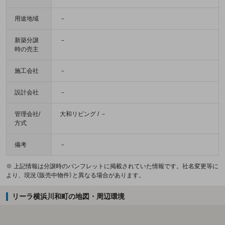
用途地域
－
新築分譲
－
時の売主
施工会社
－
設計会社
－
管理会社/
大和リビング / －
方式
備考
－
※ 上記情報は分譲時のパンフレットに掲載されていた情報です。社名変更等に
より、現況（販売中物件）と異なる場合があります。
リーラ横浜川和町の地図・周辺環境