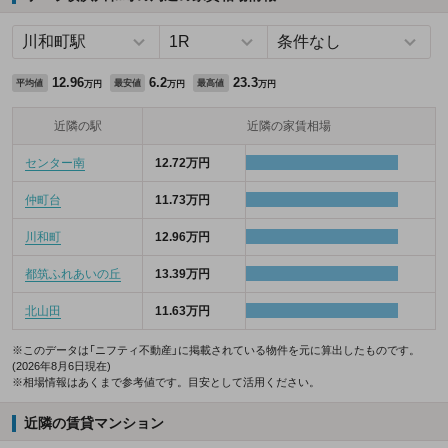
12.96
6.2
23.3
平均値
最安値
最高値
万円
万円
万円
近隣の駅
近隣の家賃相場
センター南
12.72万円
仲町台
11.73万円
川和町
12.96万円
都筑ふれあいの丘
13.39万円
北山田
11.63万円
※このデータは「ニフティ不動産」に掲載されている物件を元に算出したものです。
(2026年8月6日現在)
※相場情報はあくまで参考値です。目安として活用ください。
近隣の賃貸マンション