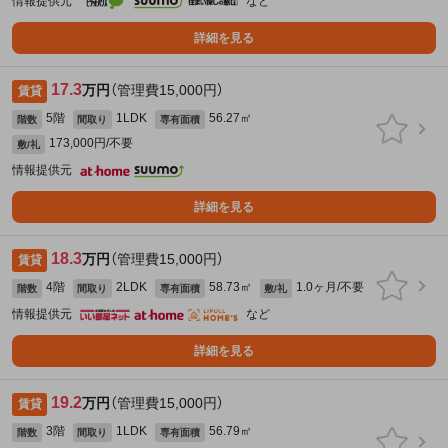
情報提供元
など
詳細を見る
17.3
万円
（管理費15,000円）
賃貸
5階
1LDK
56.27㎡
階数
間取り
専有面積
173,000円/不要
敷/礼
情報提供元
詳細を見る
18.3
万円
（管理費15,000円）
賃貸
4階
2LDK
58.73㎡
1.0ヶ月/不要
階数
間取り
専有面積
敷/礼
情報提供元
など
詳細を見る
19.2
万円
（管理費15,000円）
賃貸
3階
1LDK
56.79㎡
階数
間取り
専有面積