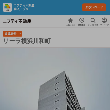
ニフティ不動産
ダウンロード
購入アプリ
カンタン検索
閲覧履歴
マイページ
お気に入り
賃貸29件
リーラ横浜川和町