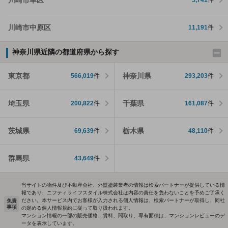
5,741
件
川崎市中原区
11,191
件
神奈川県近隣の都道府県から探す
東京都
神奈川県
566,019
件
293,203
件
埼玉県
千葉県
200,822
件
161,087
件
茨城県
栃木県
69,639
件
48,110
件
群馬県
43,649
件
当サイトの物件及び不動産会社、外壁塗装業者の情報は検索パートナーが提供している情
報であり、ニフティライフスタイル株式会社は内容の責任を負わないことを予めご了承く
ださい。本サービス内でお客様が入力される個人情報は、検索パートナーが取得し、同社
免責
事項
の定める個人情報規約に従って取り扱われます。
マンション情報の一部の販売価格、賃料、間取り、専有面積は、マンションレビューのデ
ータを表示しています。