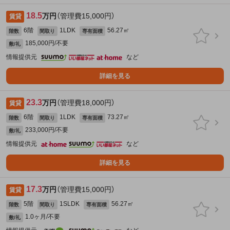
18.5
万円
（管理費15,000円）
賃貸
6階
1LDK
56.27㎡
階数
間取り
専有面積
185,000円/不要
敷/礼
情報提供元
など
詳細を見る
23.3
万円
（管理費18,000円）
賃貸
6階
1LDK
73.27㎡
階数
間取り
専有面積
233,000円/不要
敷/礼
情報提供元
など
詳細を見る
17.3
万円
（管理費15,000円）
賃貸
5階
1SLDK
56.27㎡
階数
間取り
専有面積
1.0ヶ月/不要
敷/礼