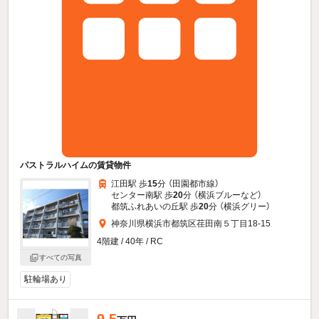
パストラルハイムの賃貸物件
江田駅 歩
15
分 （田園都市線）
センター南駅 歩
20
分 （横浜ブルー
など
）
都筑ふれあいの丘駅 歩
20
分 （横浜グリー）
神奈川県横浜市都筑区荏田南５丁目18-15
4階建 / 40年 / RC
すべての写真
駐輪場あり