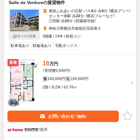
Salle de Verdureの賃貸物件
都筑ふれあいの丘駅 バス
4
分 歩
4
分 （横浜グリー）
センター南駅 歩
22
分 （横浜ブルー
など
）
江田駅 歩
25
分 （田園都市線）
神奈川県横浜市都筑区荏田南５
3階建 / 24年 / 鉄筋コン
すべての写真
駐車場あり
駐輪場あり
宅配ボックス
16
新着
万円
（管理費5,000円）
160,000円
160,000円
敷
礼
2階 / 3LDK / 63.78㎡
お問い合わせ
（無料）
提供