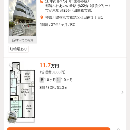
江田駅 歩
17
分 （田園都市線）
都筑ふれあいの丘駅 歩
22
分 （横浜グリー）
市が尾駅 歩
25
分 （田園都市線）
神奈川県横浜市都筑区荏田南３丁目1
4階建 / 37年4ヶ月 / RC
すべての写真
駐輪場あり
11.7
万円
（管理費3,000円）
1.0ヶ月
1.0ヶ月
敷
礼
3階 / 3DK / 51.3㎡