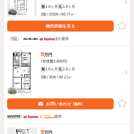
1.0ヶ月
1.0ヶ月
敷
礼
3階 / 2SDK / 60.77㎡
物件詳細を見る
ほか提供
9
万円
（管理費3,400円）
1.0ヶ月
1.0ヶ月
敷
礼
3階 / 3DK / 60.21㎡
お問い合わせ
（無料）
提供
9
万円