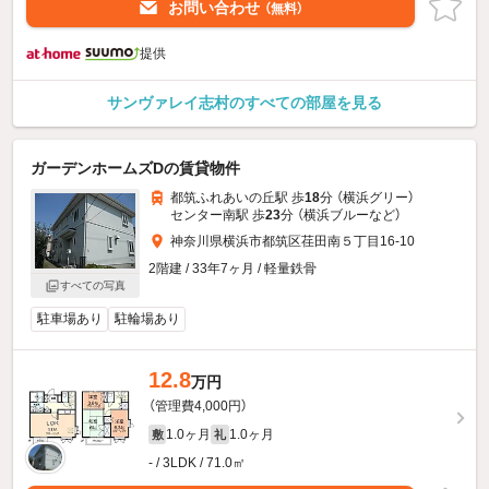
お問い合わせ
（無料）
提供
サンヴァレイ志村のすべての部屋を見る
ガーデンホームズDの賃貸物件
都筑ふれあいの丘駅 歩
18
分 （横浜グリー）
センター南駅 歩
23
分 （横浜ブルー
など
）
神奈川県横浜市都筑区荏田南５丁目16-10
2階建 / 33年7ヶ月 / 軽量鉄骨
すべての写真
駐車場あり
駐輪場あり
12.8
万円
（管理費4,000円）
1.0ヶ月
1.0ヶ月
敷
礼
- / 3LDK / 71.0㎡