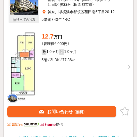
江田駅 歩
22
分 （田園都市線）
神奈川県横浜市都筑区荏田南5丁目20-12
5階建 / 43年 / RC
すべての写真
12.7
万円
（管理費6,000円）
1.0ヶ月
1.0ヶ月
敷
礼
5階 / 3LDK / 77.36㎡
お問い合わせ
（無料）
提供