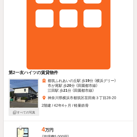
第2一友ハイツの賃貸物件
都筑ふれあいの丘駅 歩
19
分 （横浜グリー）
市が尾駅 歩
20
分 （田園都市線）
江田駅 歩
21
分 （田園都市線）
神奈川県横浜市都筑区荏田南３丁目28-20
2階建 / 42年4ヶ月 / 軽量鉄骨
すべての写真
4
万円
（管理費5,000円）