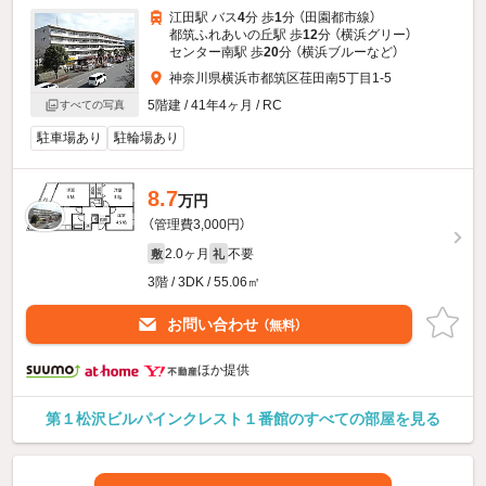
江田駅 バス
4
分 歩
1
分 （田園都市線）
都筑ふれあいの丘駅 歩
12
分 （横浜グリー）
センター南駅 歩
20
分 （横浜ブルー
など
）
神奈川県横浜市都筑区荏田南5丁目1-5
5階建 / 41年4ヶ月 / RC
すべての写真
駐車場あり
駐輪場あり
8.7
万円
（管理費3,000円）
2.0ヶ月
不要
敷
礼
3階 / 3DK / 55.06㎡
お問い合わせ
（無料）
ほか提供
第１松沢ビルパインクレスト１番館のすべての部屋を見る