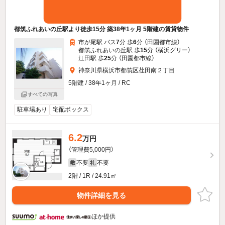
都筑ふれあいの丘駅より徒歩15分 築38年1ヶ月 5階建の賃貸物件
市が尾駅 バス
7
分 歩
6
分 （田園都市線）
都筑ふれあいの丘駅 歩
15
分 （横浜グリー）
江田駅 歩
25
分 （田園都市線）
神奈川県横浜市都筑区荏田南２丁目
5階建 / 38年1ヶ月 / RC
すべての写真
駐車場あり
宅配ボックス
6.2
万円
（管理費5,000円）
不要
不要
敷
礼
2階 / 1R / 24.91㎡
物件詳細を見る
ほか提供