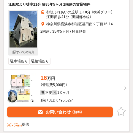
江田駅より徒歩21分 築35年5ヶ月 2階建の賃貸物件
都筑ふれあいの丘駅 歩
18
分 （横浜グリー）
江田駅 歩
21
分 （田園都市線）
神奈川県横浜市都筑区荏田南２丁目16-14
2階建 / 35年5ヶ月 / 軽量鉄骨
すべての写真
駐車場あり
駐輪場あり
16
万円
（管理費5,000円）
不要
1.0ヶ月
敷
礼
1階 / 3LDK / 95.52㎡
お問い合わせ
（無料）
提供