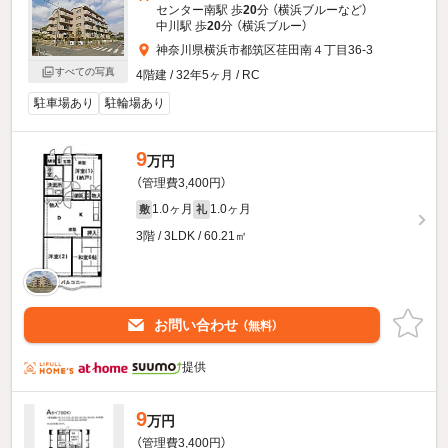
センター南駅 歩
20
分 （横浜ブルー
など
）
中川駅 歩
20
分 （横浜ブルー）
神奈川県横浜市都筑区荏田南４丁目36-3
すべての写真
4階建 / 32年5ヶ月 / RC
駐車場あり
駐輪場あり
9
万円
（管理費3,400円）
1.0ヶ月
1.0ヶ月
敷
礼
3階 / 3LDK / 60.21㎡
お問い合わせ
（無料）
提供
9
万円
（管理費3,400円）