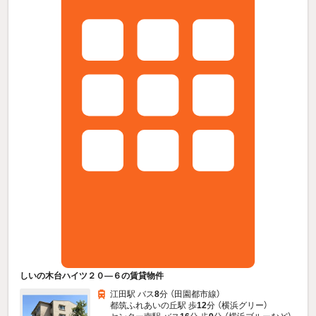
しいの木台ハイツ２０—６の賃貸物件
江田駅 バス
8
分 （田園都市線）
都筑ふれあいの丘駅 歩
12
分 （横浜グリー）