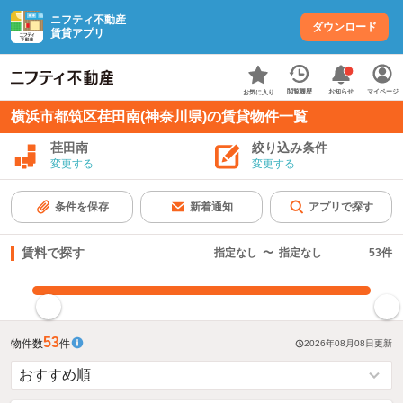
ニフティ不動産
ダウンロード
賃貸アプリ
お知らせ
閲覧履歴
マイページ
お気に入り
横浜市都筑区荏田南(神奈川県)の賃貸物件一覧
荏田南
絞り込み条件
変更する
変更する
条件を保存
新着通知
アプリで探す
賃料で探す
指定なし
〜
指定なし
53
件
指定した賃料で絞り込む
53
物件数
件
2026年08月08日
更新