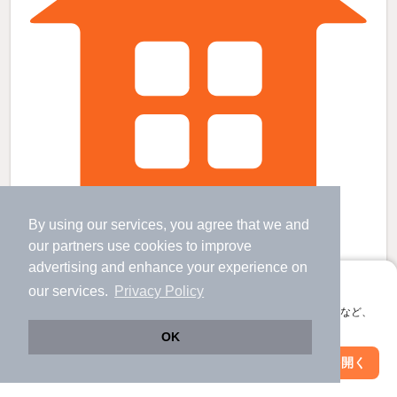
By using our services, you agree that we and
コンフォート池尻の賃貸物件
our
partners
use cookies to improve
江田駅 歩
16
分 （田園都市線）
advertising and enhance your experience on
市が尾駅 歩
20
分 （田園都市線）
都筑ふれあいの丘駅 歩
23
分 （横浜グリー）
アプリに切り替えて、サクサクお部屋探し
our services.
Privacy Policy
神奈川県横浜市都筑区荏田南3丁目
会員登録なしですぐ使える。マップ検索やお気に入り保存など、
アプリ限定の便利な機能が使えます！
2階建 / 26年7ヶ月 / 木造
OK
すべての写真
Web版で続行
アプリを開く
市区町村を変更
絞り込み条件を変更
駐車場あり