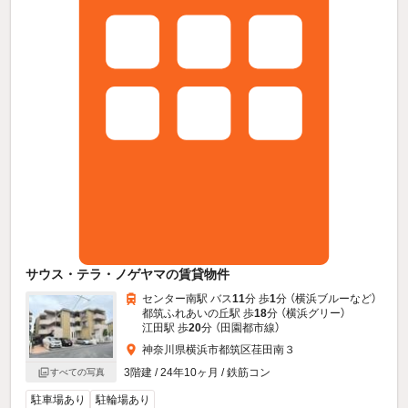
サウス・テラ・ノゲヤマの賃貸物件
センター南駅 バス
11
分 歩
1
分 （横浜ブルー
など
）
都筑ふれあいの丘駅 歩
18
分 （横浜グリー）
江田駅 歩
20
分 （田園都市線）
神奈川県横浜市都筑区荏田南３
3階建 / 24年10ヶ月 / 鉄筋コン
すべての写真
駐車場あり
駐輪場あり