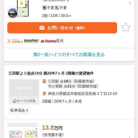
不要
不要
敷
礼
2階 / 1DK / 28.0㎡
お問い合わせ
（無料）
提供
第2一友ハイツのすべての部屋を見る
江田駅より徒歩19分 築26年7ヶ月 2階建の賃貸物件
江田駅 歩
18
分 （田園都市線）
市が尾駅 歩
21
分 （田園都市線）
神奈川県横浜市都筑区荏田南３丁目13-24
すべての写真
2階建 / 26年7ヶ月 / 木造
駐車場あり
13.8
万円
（管理費不要）