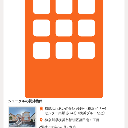
シェークルの賃貸物件
都筑ふれあいの丘駅 歩
9
分 （横浜グリー）
センター南駅 歩
24
分 （横浜ブルー
など
）
神奈川県横浜市都筑区荏田南１丁目
2階建 / 26年6ヶ月 / 木造