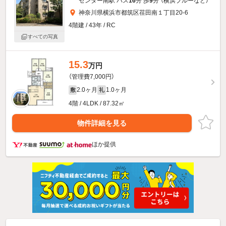
センター南駅 バス
16
分 歩
9
分 （横浜ブルー
など
）
神奈川県横浜市都筑区荏田南１丁目20-6
4階建 / 43年 / RC
すべての写真
15.3
万円
（管理費7,000円）
2.0ヶ月
1.0ヶ月
敷
礼
4階 / 4LDK / 87.32㎡
物件詳細を見る
ほか提供