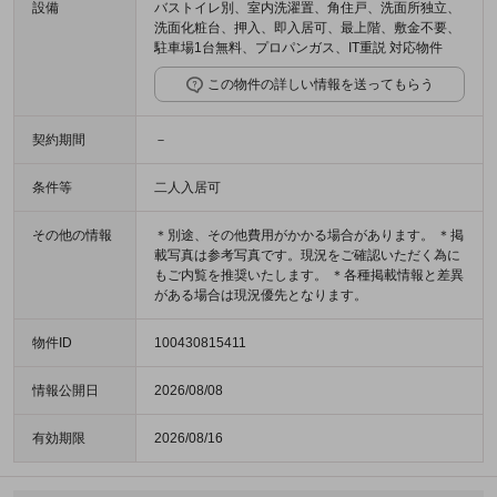
設備
バストイレ別、室内洗濯置、角住戸、洗面所独立、
洗面化粧台、押入、即入居可、最上階、敷金不要、
駐車場1台無料、プロパンガス、IT重説 対応物件
この物件の詳しい情報を送ってもらう
契約期間
－
条件等
二人入居可
その他の情報
＊別途、その他費用がかかる場合があります。 ＊掲
載写真は参考写真です。現況をご確認いただく為に
もご内覧を推奨いたします。 ＊各種掲載情報と差異
がある場合は現況優先となります。
物件ID
100430815411
情報公開日
2026/08/08
有効期限
2026/08/16