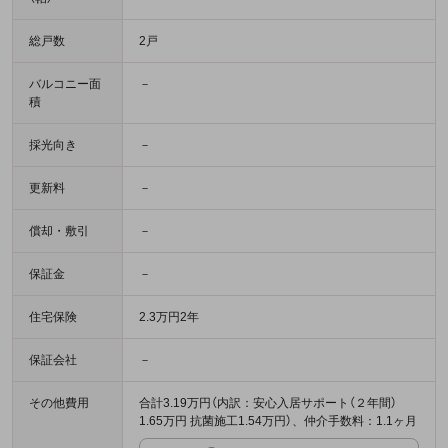
総戸数
2戸
バルコニー面
－
積
採光向き
－
更新料
－
償却・敷引
－
保証金
－
住宅保険
2.3万円2年
保証会社
－
その他費用
合計3.19万円（内訳：安心入居サポート（２年間）
1.65万円 抗菌施工1.54万円）、仲介手数料：1.1ヶ月