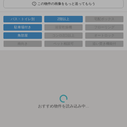
この物件の画像をもっと送ってもらう
バス・トイレ別
2階以上
宅配ボックス
駐車場付き
浴室乾燥機
フローリング
角部屋
コンロ2口以上
オートロック
南向き
ペット相談可
追い焚き機能付
おすすめ物件を読み込み中...