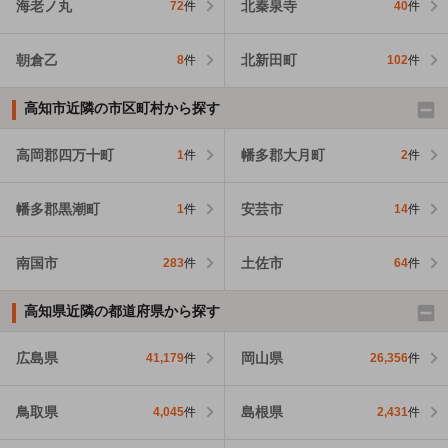
海老ノ丸
北秦泉寺
72
件
40
件
朝倉乙
北新田町
8
件
102
件
高知市近隣の市区町村から探す
高岡郡四万十町
幡多郡大月町
1
件
2
件
幡多郡黒潮町
安芸市
1
件
14
件
南国市
土佐市
283
件
64
件
高知県近隣の都道府県から探す
広島県
岡山県
41,179
件
26,356
件
鳥取県
島根県
4,045
件
2,431
件