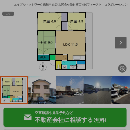
エイブルネットワーク高知中央店(お問合せ受付窓口)(株)ファースト・コラボレーション
1
/
8
空室確認や見学予約など
不動産会社に相談する
（無料）