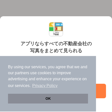
アプリならすべての不動産会社の
写真をまとめて見られる
対応機種
個人情報保護ポリシー
利用規約
運営会社
✔️
たくさんの写真でイメージふくらむ
ヘルプ・お問い合わせ
採用情報
By using our services, you agree that we and
✔️
高速表示で似た物件も見つけやすい
our
partners
use cookies to improve
✔️
便利な通知機能も充実
advertising and enhance your experience on
our services.
Privacy Policy
アプリを開く
©NIFTY Lifestyle Co., Ltd.
OK
じっくり探したい方は
急いでいる方は
引き続きWeb版でお部屋探し
メールで相談する
電話でお問い合わせ