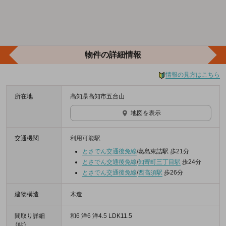
物件の詳細情報
情報の見方はこちら
所在地
高知県高知市五台山
地図を表示
交通機関
利用可能駅
とさでん交通後免線
/葛島東詰駅 歩21分
とさでん交通後免線
/
知寄町三丁目駅
歩24分
とさでん交通後免線
/
西高須駅
歩26分
建物構造
木造
間取り詳細
和6 洋6 洋4.5 LDK11.5
（帖）