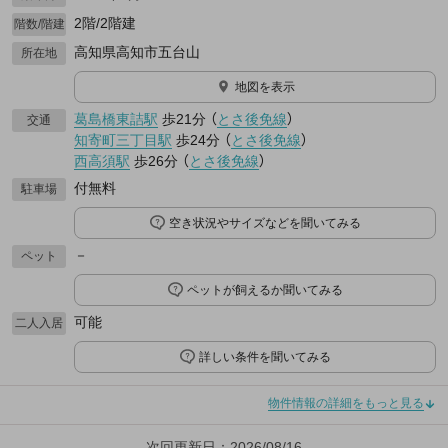
2階/2階建
階数/階建
高知県高知市五台山
所在地
地図を表示
葛島橋東詰駅
歩21分
（
とさ後免線
）
交通
知寄町三丁目駅
歩24分
（
とさ後免線
）
西高須駅
歩26分
（
とさ後免線
）
付無料
駐車場
空き状況やサイズなどを聞いてみる
－
ペット
ペットが飼えるか聞いてみる
可能
二人入居
詳しい条件を聞いてみる
物件情報の詳細をもっと見る
次回更新日：2026/08/16