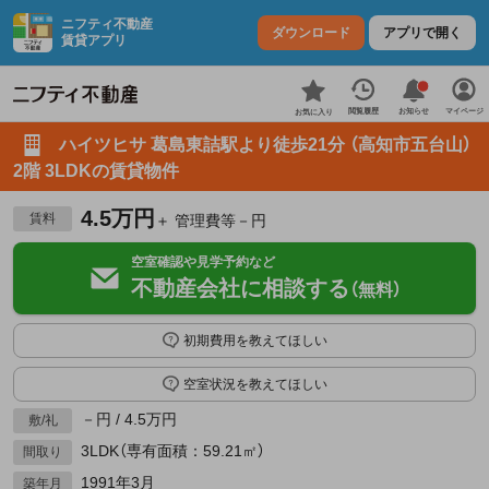
ニフティ不動産
ダウンロード
アプリで開く
賃貸アプリ
お知らせ
閲覧履歴
マイページ
お気に入り
ハイツヒサ 葛島東詰駅より徒歩21分 （高知市五台山）
2階 3LDKの賃貸物件
4.5万円
賃料
＋ 管理費等－円
空室確認や見学予約など
不動産会社に相談する
（無料）
初期費用を教えてほしい
空室状況を教えてほしい
－円 / 4.5万円
敷/礼
3LDK（専有面積：59.21㎡）
間取り
1991年3月
築年月