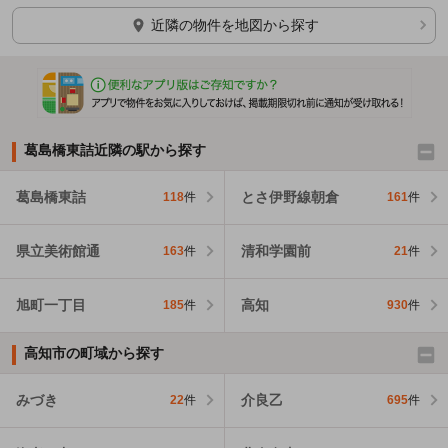
近隣の物件を地図から探す
葛島橋東詰近隣の駅から探す
葛島橋東詰
とさ伊野線朝倉
118
件
161
件
県立美術館通
清和学園前
163
件
21
件
旭町一丁目
高知
185
件
930
件
高知市の町域から探す
みづき
介良乙
22
件
695
件