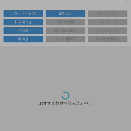
バス・トイレ別
2階以上
宅配ボックス
駐車場付き
浴室乾燥機
フローリング
角部屋
コンロ2口以上
オートロック
南向き
ペット相談可
追い焚き機能付
おすすめ物件を読み込み中...