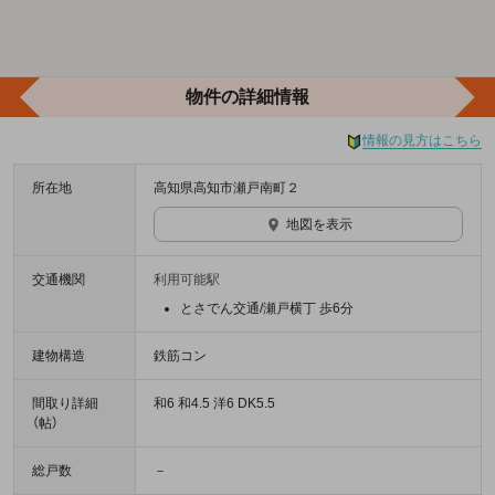
物件の詳細情報
情報の見方はこちら
所在地
高知県高知市瀬戸南町２
地図を表示
交通機関
利用可能駅
とさでん交通/瀬戸横丁 歩6分
建物構造
鉄筋コン
間取り詳細
和6 和4.5 洋6 DK5.5
（帖）
総戸数
－