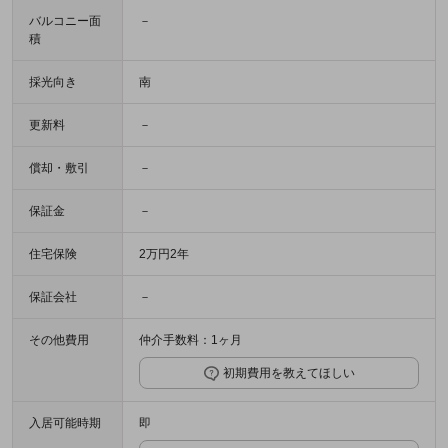
バルコニー面
－
積
採光向き
南
更新料
－
償却・敷引
－
保証金
－
住宅保険
2万円2年
保証会社
－
その他費用
仲介手数料：1ヶ月
初期費用を教えてほしい
入居可能時期
即