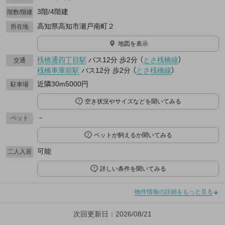
3階/4階建
階数/階建
高知県高知市瀬戸南町２
所在地
地図を表示
桟橋通四丁目駅
バス12分
歩2分
（
とさ桟橋線
）
交通
桟橋車庫前駅
バス12分
歩2分
（
とさ桟橋線
）
近隣30m5000円
駐車場
空き状況やサイズなどを聞いてみる
－
ペット
ペットが飼えるか聞いてみる
可能
二人入居
詳しい条件を聞いてみる
物件情報の詳細をもっと見る
次回更新日：2026/08/21