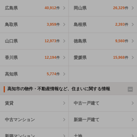
広島県
岡山県
40,912
件
26,329
件
鳥取県
島根県
3,959
件
2,393
件
山口県
徳島県
12,973
件
9,560
件
香川県
愛媛県
12,194
件
15,968
件
高知県
5,774
件
高知市の物件・不動産情報など、住まいに関する情報
賃貸
中古一戸建て
中古マンション
新築一戸建て
新築マンション
土地