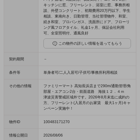
キッチンに窓、フリーレント、浴室に窓、事務所相
談、外壁コンクリート、初期費用20万円以下、学生
相談、東南向き、日勤管理、当社管理物件、和室、
続き和室、プロパンガス、洗面所にドア、フローリ
ング風フロアタイル、礼金1ヶ月、保証会社利用
可、全室照明付、通風良好
この物件の詳しい情報を送ってもらう
契約期間
－
条件等
単身者可/二人入居可/子供可/事務所利用相談
その他の情報
ファミリーマート 高知長浜店まで290m/通勤管理/角
部屋・エアコン2台・前面道路 海抜１２．４ｍ
津波災害警戒区域外です。2026年8月末迄に成約の
方、フリーレント(入居月のお家賃 最大1ヶ月)キャ
ンペーン実施中！
物件ID
100483171270
情報公開日
2026/08/06