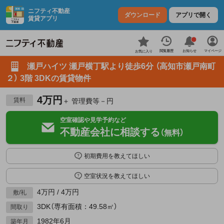
ニフティ不動産
ダウンロード
アプリで開く
賃貸アプリ
お知らせ
閲覧履歴
マイページ
お気に入り
瀬戸ハイツ 瀬戸横丁駅より徒歩6分 （高知市瀬戸南町
２） 3階 3DKの賃貸物件
4万円
賃料
＋ 管理費等－円
空室確認や見学予約など
不動産会社に相談する
（無料）
初期費用を教えてほしい
空室状況を教えてほしい
4万円 / 4万円
敷/礼
3DK（専有面積：49.58㎡）
間取り
1982年6月
築年月