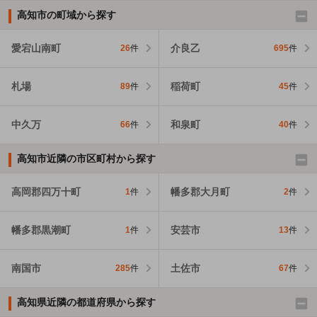
高知市の町域から探す
愛宕山南町
介良乙
26
件
695
件
札場
稲荷町
89
件
45
件
中久万
和泉町
66
件
40
件
高知市近隣の市区町村から探す
高岡郡四万十町
幡多郡大月町
1
件
2
件
幡多郡黒潮町
安芸市
1
件
13
件
南国市
土佐市
285
件
67
件
高知県近隣の都道府県から探す