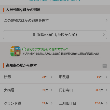
入居可能なほかの部屋
この建物のほかの部屋を探す
ほかの部屋を検索中…
近隣の物件を地図から探す
高知市の駅から探す
枡形
明見橋
95
件
10
件
大橋通
円行寺口
89
件
312
件
グランド通
上町四丁目
63
件
206
件