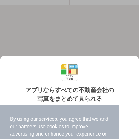
アプリならすべての不動産会社の
写真をまとめて見られる
対応機種
個人情報保護ポリシー
利用規約
運営会社
✔️
たくさんの写真でイメージふくらむ
ヘルプ・お問い合わせ
採用情報
By using our services, you agree that we and
✔️
高速表示で似た物件も見つけやすい
our
partners
use cookies to improve
✔️
便利な通知機能も充実
advertising and enhance your experience on