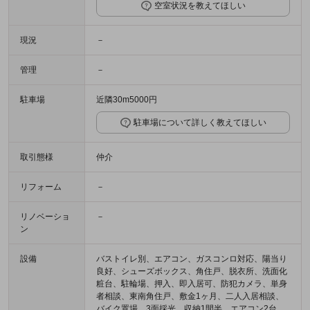
空室状況を教えてほしい
現況
－
管理
－
駐車場
近隣30m5000円
駐車場について詳しく教えてほしい
取引態様
仲介
リフォーム
－
リノベーショ
－
ン
設備
バストイレ別、エアコン、ガスコンロ対応、陽当り
良好、シューズボックス、角住戸、脱衣所、洗面化
粧台、駐輪場、押入、即入居可、防犯カメラ、単身
者相談、東南角住戸、敷金1ヶ月、二人入居相談、
バイク置場、3面採光、収納1間半、エアコン2台、