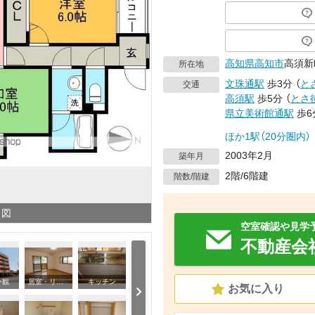
高知県
高知市
高須新
所在地
文珠通駅
歩3分
（
と
交通
高須駅
歩5分
（
とさ
県立美術館通駅
歩6
ほか1駅（20分圏内）
2003年2月
築年月
2階/6階建
階数/階建
り図
空室確認や見学
不動産会
外観
居室・リビング
キッチン
そ
お気に入り