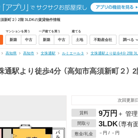
須新町２） 2階 3LDKの賃貸物件情報
マンションを買う
一戸建てを買う
建てる
新築
中古
新築
中古
土地
不動産会社
調べる
高知県
高知市
文珠通駅
ルミエール３
文珠通駅より徒歩4分 2階 
文珠通駅より徒歩4分 （高知市高須新町２） 2
次回更新日：
9万円
賃料
＋ 管
3LDK
間取り
（専有面
－円 / －円
敷金/礼金