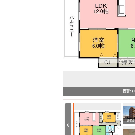
間取
小学校 高知市立高須小学校（小学校）まで264m
幼稚園・保育園 認定こども園葛島保育園（幼稚園・保育園）まで890m
建物