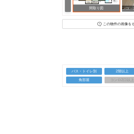
間取り図
その他
この物件の画像を
バス・トイレ別
2階以上
角部屋
コンロ2口以