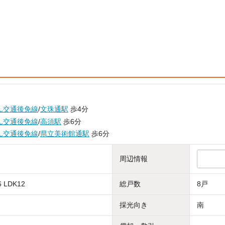
ん交通後免線
/
文珠通駅
歩4分
ん交通後免線
/
高須駅
歩6分
ん交通後免線
/
県立美術館通駅
歩6分
周辺情報
 LDK12
総戸数
8戸
採光向き
南