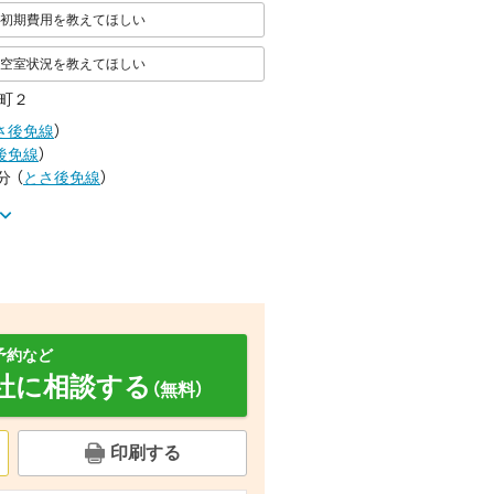
初期費用を教えてほしい
空室状況を教えてほしい
町２
さ後免線
）
後免線
）
分
（
とさ後免線
）
予約など
社に相談する
（無料）
の他設備
玄関
エントランス エントランス
印刷する