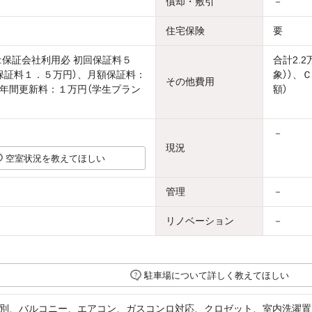
償却・敷引
－
住宅保険
要
:保証会社利用必 初回保証料５
合計2.
保証料１．５万円）、月額保証料：
象））、
その他費用
年間更新料：１万円（学生プラン
額）
－
現況
空室状況を教えてほしい
管理
－
リノベーション
－
駐車場について詳しく教えてほしい
別、バルコニー、エアコン、ガスコンロ対応、クロゼット、室内洗濯置