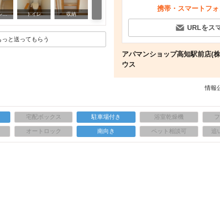
携帯・スマートフォ
洗面設備
バス・シャワールーム
トイレ
収納
URLをス
もっと送ってもらう
アパマンショップ高知駅前店(株
ウス
情報公
宅配ボックス
駐車場付き
浴室乾燥機
上
オートロック
南向き
ペット相談可
追