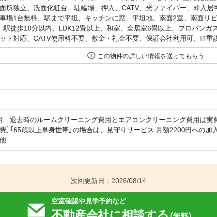
面所独立、洗面化粧台、駐輪場、押入、CATV、光ファイバー、即入居
車場1台無料、駅まで平坦、キッチンに窓、平坦地、南面2室、南面リ
、駅徒歩10分以内、LDK12畳以上、和室、全居室6畳以上、プロパン
ット対応、CATV使用料不要、敷金・礼金不要、保証会社利用可、IT重
この物件の詳しい情報を送ってもらう
用 退去時のルームクリーニング費用とエアコンクリーニング費用は実
費］「65歳以上単身世帯」の場合は、見守りサービス 月額2200円への
他
次回更新日：2026/08/14
空室確認や見学予約など
不動産会社に相談する
（無料）