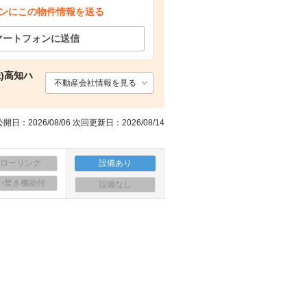
ンにこの物件情報を送る
スーパー フジグラン葛島（スーパー）まで1432m
駐車場 駐車場
スーパー サニーマート／高須店（スーパー）まで719m
スーパー （株）サンシャインチェーン本部／サンシャイン高須（スーパー）まで861m
マートフォンに送信
)高知ハ
不動産会社情報を見る
開日：2026/08/06 次回更新日：2026/08/14
フローリング
設備あり
い焚き機能付
設備なし