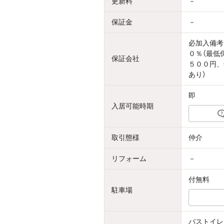
更新料
－
保証金
－
必加入備考
０％（最低
保証会社
５００円、
あり）
即
入居可能時期
取引態様
仲介
リフォーム
－
付無料
駐車場
バストイレ