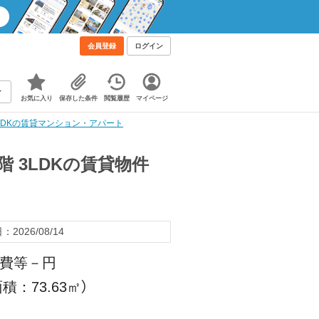
会員登録
ログイン
お気に入り
保存した条件
閲覧履歴
マイページ
3LDKの賃貸マンション・アパート
階 3LDKの賃貸物件
2026/08/14
理費等－円
積：73.63㎡）