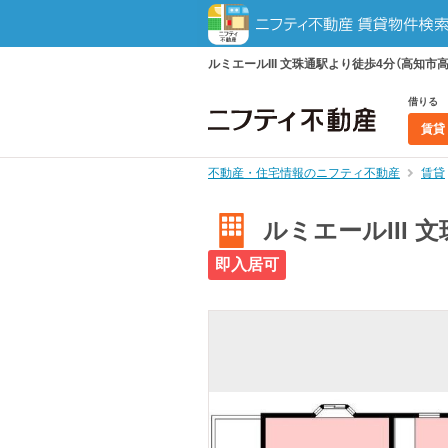
ルミエールIII 文珠通駅より徒歩4分（高知市高
借りる
賃貸
不動産・住宅情報のニフティ不動産
賃貸
ルミエールIII 
即入居可