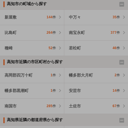
高知市の町域から探す
新屋敷
中万々
144
件
35
件
比島町
南宝永町
264
件
377
件
種崎
若松町
52
件
46
件
高知市近隣の市区町村から探す
高岡郡四万十町
幡多郡大月町
1
件
2
件
幡多郡黒潮町
安芸市
1
件
14
件
南国市
土佐市
285
件
67
件
高知県近隣の都道府県から探す