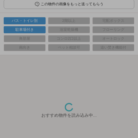
この物件の画像をもっと送ってもらう
バス・トイレ別
2階以上
宅配ボックス
駐車場付き
浴室乾燥機
フローリング
角部屋
コンロ2口以上
オートロック
南向き
ペット相談可
追い焚き機能付
おすすめ物件を読み込み中...