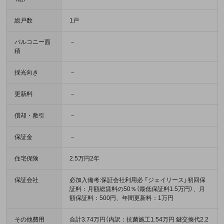
総戸数
1戸
バルコニー面
－
積
採光向き
－
更新料
－
償却・敷引
－
保証金
－
住宅保険
2.5万円2年
保証会社
必加入備考:保証会社利用必 「ジェイリース」初回保
証料：月額総賃料の50％（最低保証料1.5万円）、月
額保証料：500円、年間更新料：1万円
その他費用
合計3.74万円（内訳：抗菌施工1.54万円 鍵交換代2.2