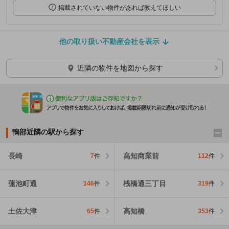
掲載されていない物件があれば教えてほしい
他の取り扱い不動産会社を表示
近隣の物件を地図から探す
鴨部近隣の駅から探す
長崎
高知商業前
7
件
112
件
蓮池町通
桟橋通三丁目
146
件
319
件
土佐大津
高知橋
65
件
353
件