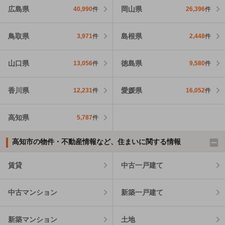
広島県
岡山県
40,990
件
26,396
件
鳥取県
島根県
3,971
件
2,448
件
山口県
徳島県
13,056
件
9,580
件
香川県
愛媛県
12,231
件
16,052
件
高知県
5,787
件
高知市の物件・不動産情報など、住まいに関する情報
賃貸
中古一戸建て
中古マンション
新築一戸建て
新築マンション
土地