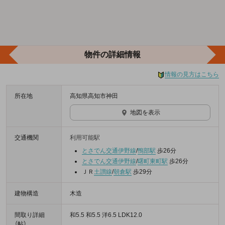
物件の詳細情報
情報の見方はこちら
所在地
高知県高知市神田
地図を表示
交通機関
利用可能駅
とさでん交通伊野線
/
鴨部駅
歩26分
とさでん交通伊野線
/
曙町東町駅
歩26分
ＪＲ
土讃線
/
朝倉駅
歩29分
建物構造
木造
間取り詳細
和5.5 和5.5 洋6.5 LDK12.0
（帖）