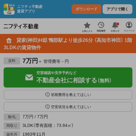
ニフティ不動産
ダウンロード
アプリで開く
賃貸アプリ
お知らせ
閲覧履歴
マイページ
お気に入り
貸家(神田)H邸 鴨部駅より徒歩26分 （高知市神田） 1階
3LDKの賃貸物件
7万円
賃料
＋ 管理費等－円
空室確認や見学予約など
不動産会社に相談する
（無料）
初期費用を教えてほしい
空室状況を教えてほしい
7万円 / 7万円
敷/礼
3LDK（専有面積：73.84㎡）
間取り
1983年11月
築年月