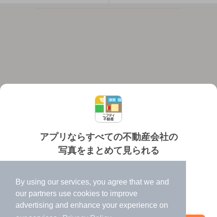
アプリならすべての不動産会社の
写真をまとめて見られる
対応機種
個人情報保護ポリシー
利用規約
運営会社
✔️
たくさんの写真でイメージふくらむ
ヘルプ・お問い合わせ
採用情報
By using our services, you agree that we and
✔️
高速表示で似た物件も見つけやすい
our
partners
use cookies to improve
✔️
便利な通知機能も充実
advertising and enhance your experience on