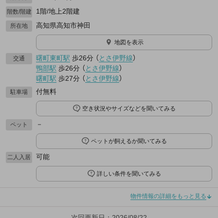
1階/地上2階建
階数/階建
高知県高知市神田
所在地
地図を表示
曙町東町駅
歩26分
（
とさ伊野線
）
交通
鴨部駅
歩26分
（
とさ伊野線
）
曙町駅
歩27分
（
とさ伊野線
）
付無料
駐車場
空き状況やサイズなどを聞いてみる
－
ペット
ペットが飼えるか聞いてみる
可能
二人入居
詳しい条件を聞いてみる
物件情報の詳細をもっと見る
次回更新日：2026/08/22