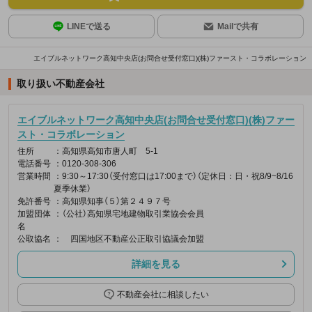
LINEで送る
Mailで共有
エイブルネットワーク高知中央店(お問合せ受付窓口)(株)ファースト・コラボレーション
取り扱い不動産会社
エイブルネットワーク高知中央店(お問合せ受付窓口)(株)ファー
スト・コラボレーション
住所
：高知県高知市唐人町 5-1
電話番号
：0120-308-306
営業時間
：9:30～17:30（受付窓口は17:00まで）（定休日：日・祝8/9~8/16
夏季休業）
免許番号
：高知県知事（５）第２４９７号
加盟団体
：（公社）高知県宅地建物取引業協会会員
名
公取協名
： 四国地区不動産公正取引協議会加盟
詳細を見る
不動産会社に相談したい