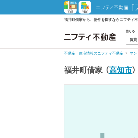
福井町借家から、物件を探すならニフティ不
借りる
賃貸
不動産・住宅情報のニフティ不動産
マン
福井町借家
（
高知市
）