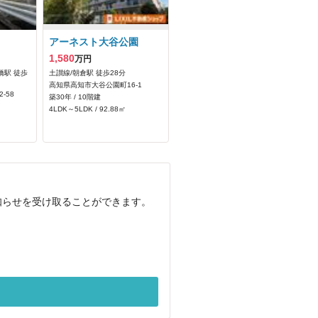
アーネスト大谷公園
1,580
万円
橋駅 徒歩
土讃線/朝倉駅 徒歩28分
高知県高知市大谷公園町16-1
-58
築30年 / 10階建
4LDK～5LDK / 92.88㎡
知らせを受け取ることができます。