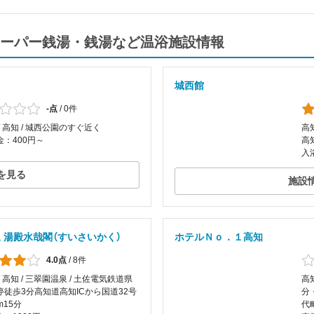
ーパー銭湯・銭湯など温浴施設情報
城西館
-点
/
0件
/ 高知 / 城西公園のすぐ近く
高
：400円～
高
入
を見る
施設
 湯殿水哉閣（すいさいかく）
ホテルＮｏ．１高知
4.0点
/
8件
/ 高知 / 三翠園温泉 / 土佐電気鉄道県
高
停徒歩3分高知道高知ICから国道32号
分
m15分
代