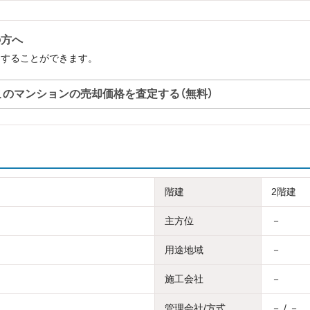
の方へ
定することができます。
このマンションの売却価格を査定する（無料）
階建
2階建
主方位
－
用途地域
－
施工会社
－
管理会社/方式
－ / －