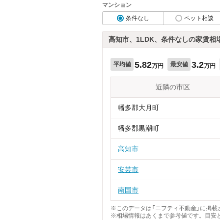
マンション
条件なし
ペット相談
高知市、1LDK、条件なしの家賃相
5.82
3.2
平均値
最安値
万円
万円
近隣の市区
幡多郡大月町
幡多郡黒潮町
高知市
安芸市
南国市
※このデータは「ニフティ不動産」に掲載さ
※相場情報はあくまで参考値です。目安