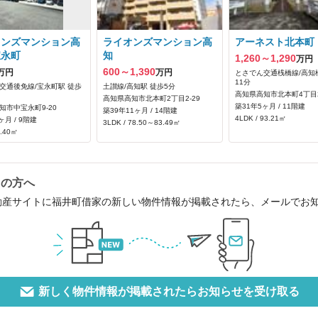
オンズマンション高
ライオンズマンション高
アーネスト北本町
宝永町
知
1,260～1,290
万円
600～1,390
万円
万円
とさでん交通桟橋線/高知
11分
交通後免線/宝永町駅 徒歩
土讃線/高知駅 徒歩5分
高知県高知市北本町4丁目2
高知県高知市北本町2丁目2-29
築31年5ヶ月 / 11階建
知市中宝永町9-20
築39年11ヶ月 / 14階建
4LDK / 93.21㎡
ヶ月 / 9階建
3LDK / 78.50～83.49㎡
0.40㎡
中の方へ
動産サイトに福井町借家の新しい物件情報が掲載されたら、メールでお
新しく物件情報が掲載されたらお知らせを受け取る