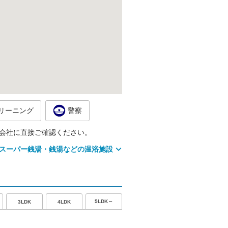
リーニング
警察
会社に直接ご確認ください。
スーパー銭湯・銭湯などの温浴施設
5LDK～
3LDK
4LDK