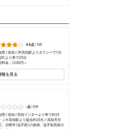
4.0点
/
3件
知県 / 高知 / JR高知駅よりタクシーで7分
知ICより車で20分
浴料金：1100円～
情報を見る
-点
/
0件
知県 / 高知 / 高知インターより車で約15
・ＪＲ高知駅より徒歩約15分／高知市廿
町、日曜市（追手筋）の南側、追手前高校の