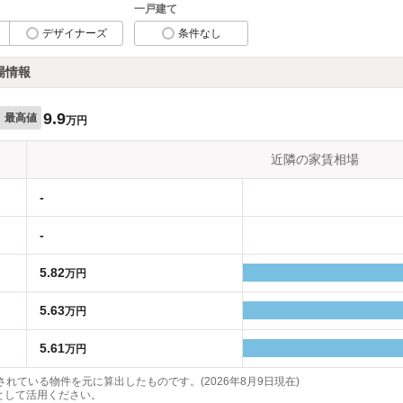
一戸建て
デザイナーズ
条件なし
場情報
9.9
最高値
万円
近隣の家賃相場
-
-
5.82
万円
5.63
万円
5.61
万円
れている物件を元に算出したものです。(2026年8月9日現在)
として活用ください。