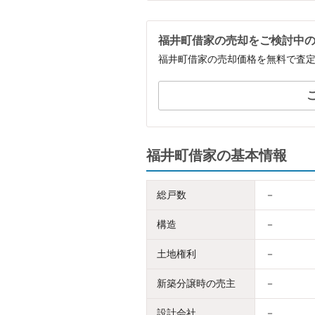
福井町借家の売却をご検討中
福井町借家の売却価格を無料で査
福井町借家の基本情報
総戸数
－
構造
－
土地権利
－
新築分譲時の売主
－
設計会社
－