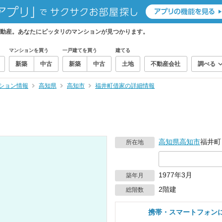
動産。あなたにピッタリのマンションが見つかります。
マンションを買う
一戸建てを買う
建てる
新築
中古
新築
中古
土地
不動産会社
調べる
ション情報
高知県
高知市
福井町借家の詳細情報
高知県
高知市
福井町
所在地
1977年3月
築年月
2階建
総階数
携帯・スマートフォン