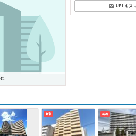
URLをス
外観
新着
新着