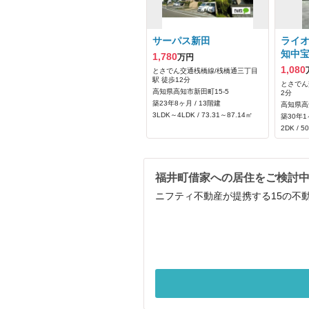
サーパス新田
ライ
知中
1,780
万円
1,080
とさでん交通桟橋線/桟橋通三丁目
駅 徒歩12分
とさでん
高知県高知市新田町15-5
2分
築23年8ヶ月 / 13階建
高知県高
3LDK～4LDK / 73.31～87.14㎡
築30年1
2DK / 5
福井町借家への居住をご検討
ニフティ不動産が提携する15の不