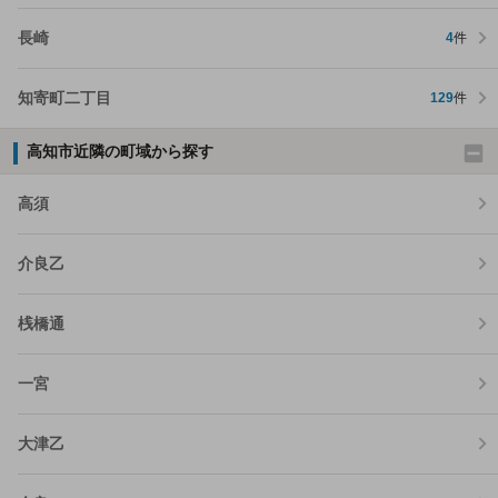
長崎
4
件
知寄町二丁目
129
件
高知市近隣の町域から探す
高須
介良乙
桟橋通
一宮
大津乙