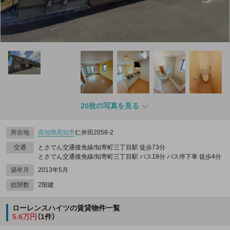
20枚の写真を見る
所在地
高知県
高知市
仁井田2058‐2
交通
とさでん交通後免線/知寄町三丁目駅 徒歩73分
とさでん交通後免線/知寄町三丁目駅 バス18分 バス停下車 徒歩4分
築年月
2013年5月
総階数
2階建
ローレンスハイツの賃貸物件一覧
5.6万円
（1件）