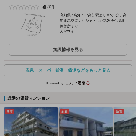
-点
/
0件
高知県 / 高知 / JR高知駅より車で5分。高
知龍馬空港よりシャトルバス20分宝永町
停留所すぐ
入浴料金：-
施設情報を見る
温泉・スーパー銭湯・銭湯などをもっと見る
Powered by
近隣の賃貸マンション
新着
新着
新着