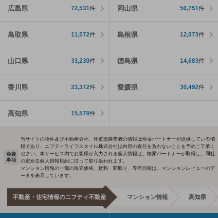
広島県
岡山県
72,531
件
50,751
件
鳥取県
島根県
11,572
件
12,073
件
山口県
徳島県
33,230
件
14,683
件
香川県
愛媛県
23,372
件
30,492
件
高知県
15,579
件
当サイトの物件及び不動産会社、外壁塗装業者の情報は検索パートナーが提供している情
報であり、ニフティライフスタイル株式会社は内容の責任を負わないことを予めご了承く
ださい。本サービス内でお客様が入力される個人情報は、検索パートナーが取得し、同社
免責
事項
の定める個人情報規約に従って取り扱われます。
マンション情報の一部の販売価格、賃料、間取り、専有面積は、マンションレビューのデ
ータを表示しています。
不動産・住宅情報のニフティ不動産
マンション情報
高知県