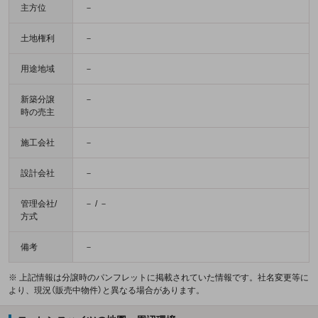
主方位
－
土地権利
－
用途地域
－
新築分譲
－
時の売主
施工会社
－
設計会社
－
管理会社/
－ / －
方式
備考
－
※ 上記情報は分譲時のパンフレットに掲載されていた情報です。社名変更等に
より、現況（販売中物件）と異なる場合があります。