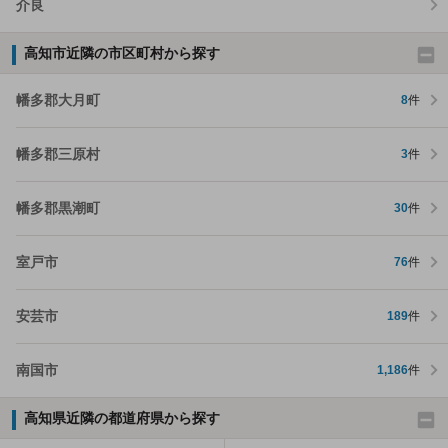
介良
高知市近隣の市区町村から探す
幡多郡大月町
8
件
幡多郡三原村
3
件
幡多郡黒潮町
30
件
室戸市
76
件
安芸市
189
件
南国市
1,186
件
高知県近隣の都道府県から探す