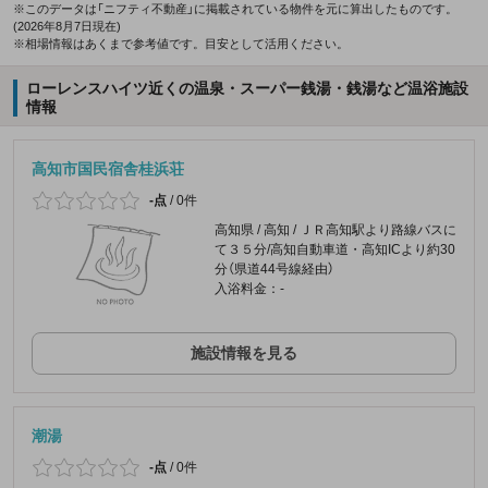
※このデータは「ニフティ不動産」に掲載されている物件を元に算出したものです。
(2026年8月7日現在)
※相場情報はあくまで参考値です。目安として活用ください。
ローレンスハイツ近くの温泉・スーパー銭湯・銭湯など温浴施設
情報
高知市国民宿舎桂浜荘
-点
/
0件
高知県 / 高知 / ＪＲ高知駅より路線バスに
て３５分/高知自動車道・高知ICより約30
分（県道44号線経由）
入浴料金：-
施設情報を見る
潮湯
-点
/
0件