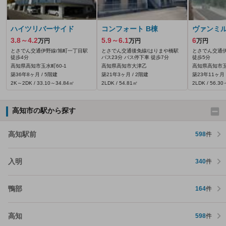
ハイツリバーサイド
コンフォート B棟
ヴァンミ
3.8～4.2
5.9～6.1
6
万円
万円
万円
とさでん交通伊野線/旭町一丁目駅
とさでん交通後免線/はりまや橋駅
とさでん交通伊
徒歩4分
バス23分 バス停下車 徒歩7分
徒歩5分
高知県高知市玉水町60‐1
高知県高知市大津乙
高知県高知市玉
築36年8ヶ月 / 5階建
築21年3ヶ月 / 2階建
築23年11ヶ月 
2K～2DK / 33.10～34.84㎡
2LDK / 54.81㎡
2LDK / 56.3
高知市の駅から探す
高知駅前
598
件
入明
340
件
鴨部
164
件
高知
598
件