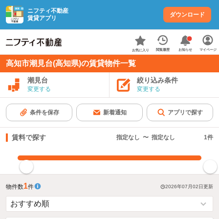
ニフティ不動産
ダウンロード
賃貸アプリ
お知らせ
閲覧履歴
マイページ
お気に入り
高知市潮見台(高知県)の賃貸物件一覧
潮見台
絞り込み条件
変更する
変更する
条件を保存
新着通知
アプリで探す
賃料で探す
指定なし
〜
指定なし
1
件
指定した賃料で絞り込む
1
物件数
件
2026年07月02日
更新