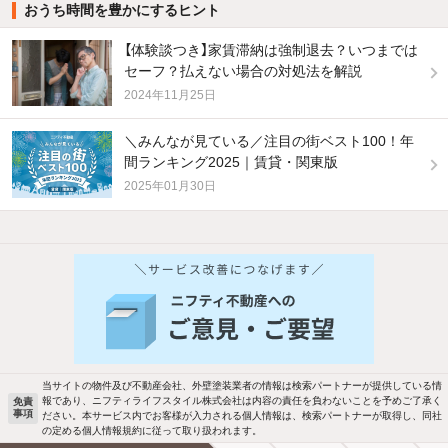
おうち時間を豊かにするヒント
【体験談つき】家賃滞納は強制退去？いつまでは
セーフ？払えない場合の対処法を解説
2024年11月25日
＼みんなが見ている／注目の街ベスト100！年
間ランキング2025｜賃貸・関東版
2025年01月30日
他の人はこんな条件で絞り込んでいます！
人気のこだわり条件
バス・トイレ別
2階以上
駐車場あり
ペット相談
当サイトの物件及び不動産会社、外壁塗装業者の情報は検索パートナーが提供している情
報であり、ニフティライフスタイル株式会社は内容の責任を負わないことを予めご了承く
免責
事項
ださい。本サービス内でお客様が入力される個人情報は、検索パートナーが取得し、同社
洗濯機置場あり
独立洗面台
の定める個人情報規約に従って取り扱われます。