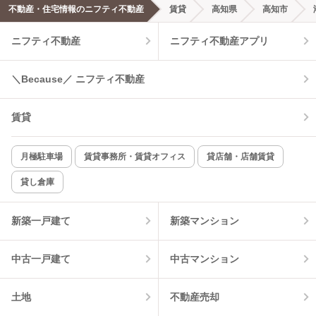
不動産・住宅情報のニフティ不動産
賃貸
高知県
高知市
エアコンあり
都市ガス
ニフティ不動産
ニフティ不動産アプリ
温水洗浄便座
オートロック
＼Because／ ニフティ不動産
コンロ2口以上
追焚き機能
賃貸
TV付インターホン
角部屋
新着のみ
インターネット無料
月極駐車場
賃貸事務所・賃貸オフィス
貸店舗・店舗賃貸
貸し倉庫
該当件数:
物件一覧に反映
1
件
新築一戸建て
新築マンション
中古一戸建て
中古マンション
土地
不動産売却