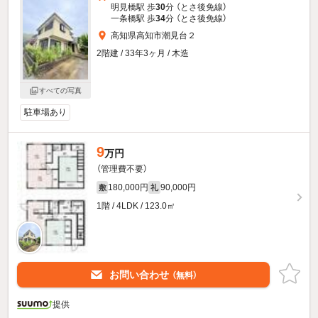
明見橋駅 歩
30
分 （とさ後免線）
一条橋駅 歩
34
分 （とさ後免線）
高知県高知市潮見台２
2階建 / 33年3ヶ月 / 木造
すべての写真
駐車場あり
9
万円
（管理費不要）
180,000円
90,000円
敷
礼
1階 / 4LDK / 123.0㎡
お問い合わせ
（無料）
提供