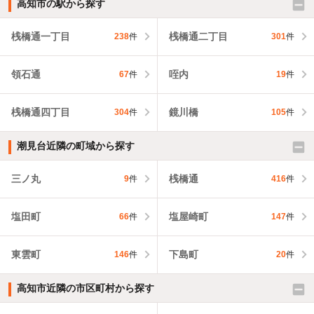
高知市の駅から探す
桟橋通一丁目
桟橋通二丁目
238
件
301
件
領石通
咥内
67
件
19
件
桟橋通四丁目
鏡川橋
304
件
105
件
潮見台近隣の町域から探す
三ノ丸
桟橋通
9
件
416
件
塩田町
塩屋崎町
66
件
147
件
東雲町
下島町
146
件
20
件
高知市近隣の市区町村から探す