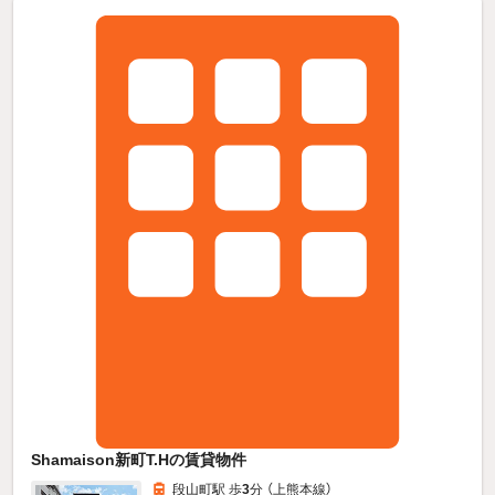
Shamaison新町T.Hの賃貸物件
段山町駅 歩
3
分 （上熊本線）