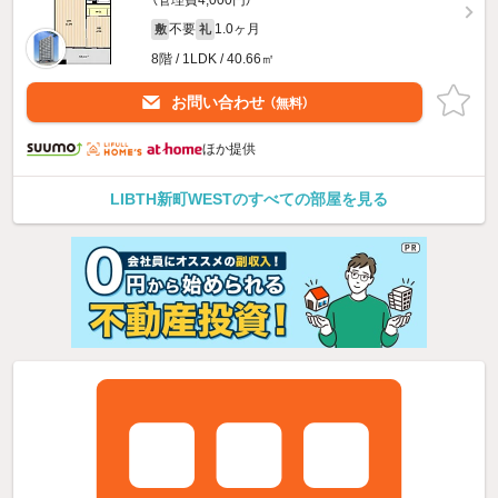
不要
1.0ヶ月
敷
礼
8階 / 1LDK / 40.66㎡
お問い合わせ
（無料）
ほか提供
LIBTH新町WESTのすべての部屋を見る