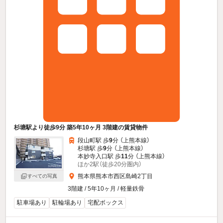
杉塘駅より徒歩9分 築5年10ヶ月 3階建の賃貸物件
段山町駅 歩
9
分 （上熊本線）
杉塘駅 歩
9
分 （上熊本線）
本妙寺入口駅 歩
11
分 （上熊本線）
ほか2駅（徒歩20分圏内）
熊本県熊本市西区島崎2丁目
すべての写真
3階建 / 5年10ヶ月 / 軽量鉄骨
駐車場あり
駐輪場あり
宅配ボックス