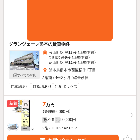
グランツェーレ熊本の賃貸物件
段山町駅 歩
13
分 （上熊本線）
新町駅 歩
9
分 （上熊本線）
蔚山町駅 歩
11
分 （上熊本線）
熊本県熊本市西区横手1丁目
すべての写真
3階建 / 4年2ヶ月 / 軽量鉄骨
駐車場あり
駐輪場あり
宅配ボックス
7
新着
万円
（管理費4,000円）
不要
90,000円
敷
礼
2階 / 1LDK / 42.62㎡