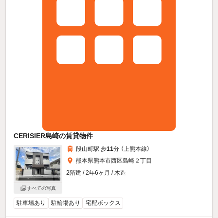
CERISIER島崎の賃貸物件
段山町駅 歩
11
分 （上熊本線）
熊本県熊本市西区島崎２丁目
2階建 / 2年6ヶ月 / 木造
すべての写真
駐車場あり
駐輪場あり
宅配ボックス