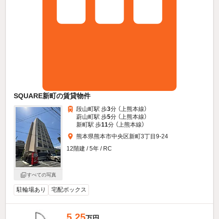
SQUARE新町の賃貸物件
段山町駅 歩
3
分 （上熊本線）
蔚山町駅 歩
5
分 （上熊本線）
新町駅 歩
11
分 （上熊本線）
熊本県熊本市中央区新町3丁目9-24
12階建 / 5年 / RC
すべての写真
駐輪場あり
宅配ボックス
5.25
万円