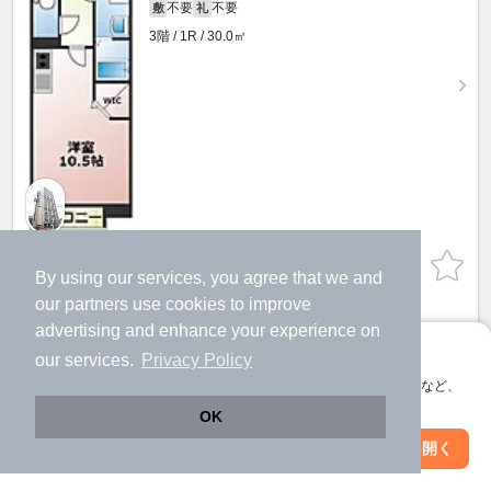
不要
不要
敷
礼
3階 / 1R / 30.0㎡
お問い合わせ
（無料）
By using our services, you agree that we and
our
partners
use cookies to improve
ほか提供
advertising and enhance your experience on
アプリに切り替えて、サクサクお部屋探し
our services.
Privacy Policy
4.9
万円
会員登録なしですぐ使える。マップ検索やお気に入り保存など、
（管理費4,000円）
アプリ限定の便利な機能が使えます！
OK
不要
不要
敷
礼
Web版で続行
アプリを開く
駅・沿線を変更
絞り込み条件を変更
1階 / 1R / 30.0㎡