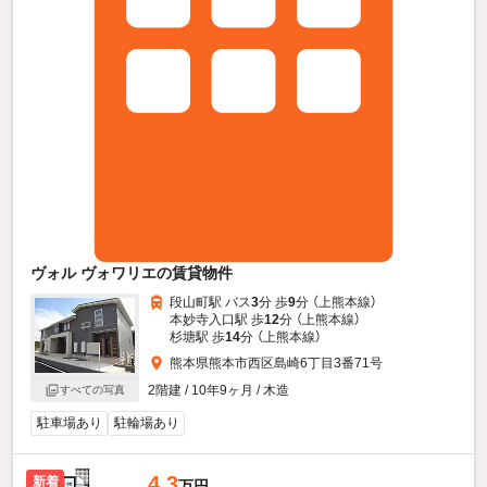
ヴォル ヴォワリエの賃貸物件
段山町駅 バス
3
分 歩
9
分 （上熊本線）
本妙寺入口駅 歩
12
分 （上熊本線）
杉塘駅 歩
14
分 （上熊本線）
熊本県熊本市西区島崎6丁目3番71号
2階建 / 10年9ヶ月 / 木造
すべての写真
駐車場あり
駐輪場あり
4.3
新着
万円