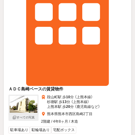
ＡＤＣ島崎ベースの賃貸物件
段山町駅 歩
10
分 （上熊本線）
杉塘駅 歩
13
分 （上熊本線）
上熊本駅 歩
20
分 （鹿児島線
など
）
熊本県熊本市西区島崎2丁目
すべての写真
2階建 / 4年8ヶ月 / 木造
駐車場あり
駐輪場あり
宅配ボックス