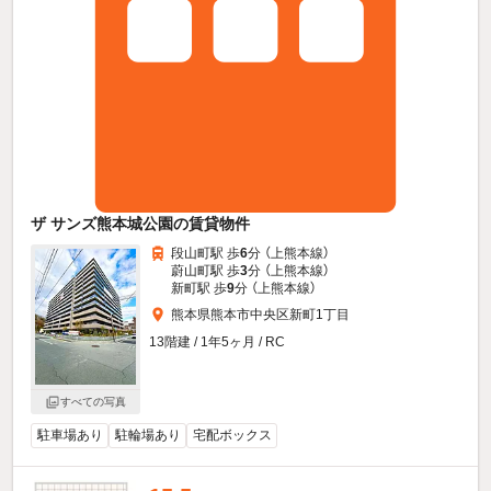
ザ サンズ熊本城公園の賃貸物件
段山町駅 歩
6
分 （上熊本線）
蔚山町駅 歩
3
分 （上熊本線）
新町駅 歩
9
分 （上熊本線）
熊本県熊本市中央区新町1丁目
13階建 / 1年5ヶ月 / RC
すべての写真
駐車場あり
駐輪場あり
宅配ボックス