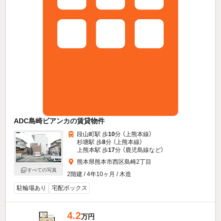
ADC島崎ビアンカの賃貸物件
段山町駅 歩
10
分 （上熊本線）
杉塘駅 歩
8
分 （上熊本線）
上熊本駅 歩
17
分 （鹿児島線
など
）
熊本県熊本市西区島崎2丁目
すべての写真
2階建 / 4年10ヶ月 / 木造
駐輪場あり
宅配ボックス
4.2
万円