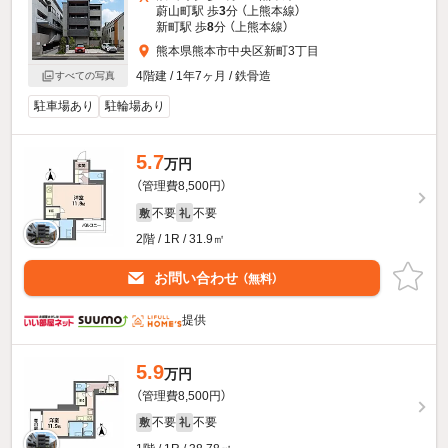
蔚山町駅 歩
3
分 （上熊本線）
新町駅 歩
8
分 （上熊本線）
熊本県熊本市中央区新町3丁目
4階建 / 1年7ヶ月 / 鉄骨造
すべての写真
駐車場あり
駐輪場あり
5.7
万円
（管理費8,500円）
不要
不要
敷
礼
2階 / 1R / 31.9㎡
お問い合わせ
（無料）
提供
5.9
万円
（管理費8,500円）
不要
不要
敷
礼