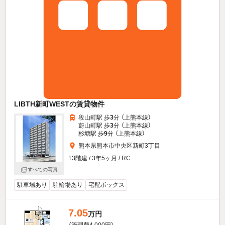
LIBTH新町WESTの賃貸物件
段山町駅 歩
3
分 （上熊本線）
蔚山町駅 歩
3
分 （上熊本線）
杉塘駅 歩
9
分 （上熊本線）
熊本県熊本市中央区新町3丁目
13階建 / 3年5ヶ月 / RC
すべての写真
駐車場あり
駐輪場あり
宅配ボックス
7.05
万円
（管理費4,000円）