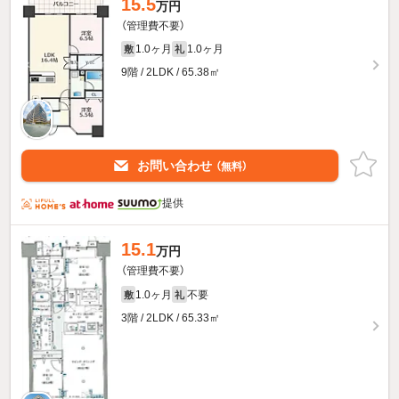
15.5
万円
（管理費不要）
1.0ヶ月
1.0ヶ月
敷
礼
9階 / 2LDK / 65.38㎡
お問い合わせ
（無料）
提供
15.1
万円
（管理費不要）
1.0ヶ月
不要
敷
礼
3階 / 2LDK / 65.33㎡