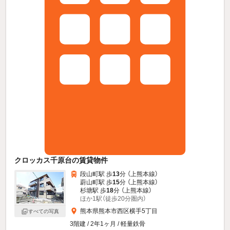
クロッカス千原台の賃貸物件
段山町駅 歩
13
分 （上熊本線）
蔚山町駅 歩
15
分 （上熊本線）
杉塘駅 歩
18
分 （上熊本線）
ほか1駅（徒歩20分圏内）
熊本県熊本市西区横手5丁目
すべての写真
3階建 / 2年1ヶ月 / 軽量鉄骨