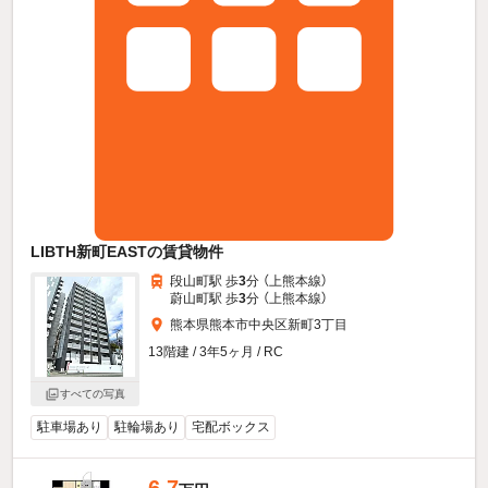
LIBTH新町EASTの賃貸物件
段山町駅 歩
3
分 （上熊本線）
蔚山町駅 歩
3
分 （上熊本線）
熊本県熊本市中央区新町3丁目
13階建 / 3年5ヶ月 / RC
すべての写真
駐車場あり
駐輪場あり
宅配ボックス