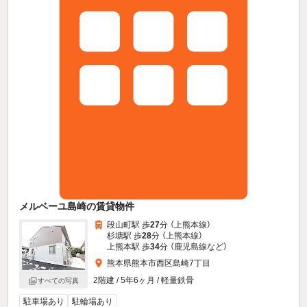
メルベーユ島崎の賃貸物件
段山町駅 歩
27
分 （上熊本線）
杉塘駅 歩
28
分 （上熊本線）
上熊本駅 歩
34
分 （鹿児島線
など
）
熊本県熊本市西区島崎7丁目
2階建 / 5年6ヶ月 / 軽量鉄骨
すべての写真
駐車場あり
駐輪場あり