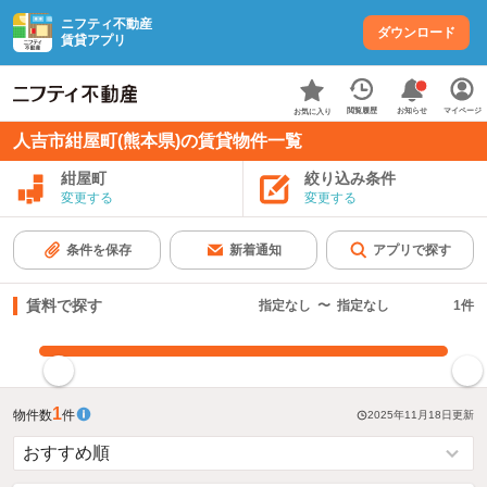
ニフティ不動産
ダウンロード
賃貸アプリ
お知らせ
閲覧履歴
マイページ
お気に入り
人吉市紺屋町(熊本県)の賃貸物件一覧
紺屋町
絞り込み条件
変更する
変更する
条件を保存
新着通知
アプリで探す
賃料で探す
指定なし
〜
指定なし
1
件
指定した賃料で絞り込む
1
物件数
件
2025年11月18日
更新