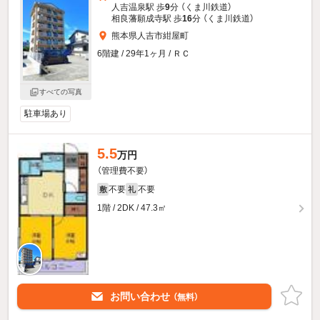
人吉温泉駅 歩
9
分 （くま川鉄道）
相良藩願成寺駅 歩
16
分 （くま川鉄道）
熊本県人吉市紺屋町
6階建 / 29年1ヶ月 / ＲＣ
すべての写真
駐車場あり
5.5
万円
（管理費不要）
不要
不要
敷
礼
1階 / 2DK / 47.3㎡
お問い合わせ
（無料）