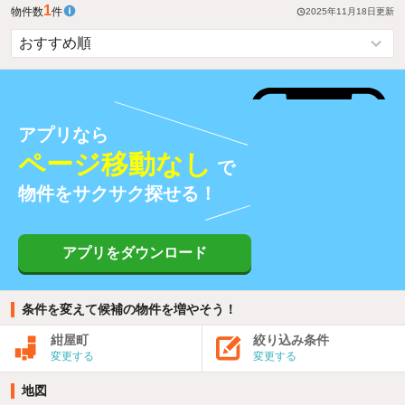
1
物件数
件
2025年11月18日
更新
アプリなら
ページ移動なし
で
物件をサクサク探せる！
アプリをダウンロード
条件を変えて候補の物件を増やそう！
紺屋町
絞り込み条件
変更する
変更する
地図