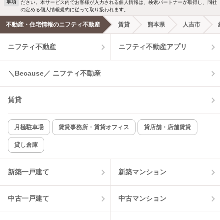
事項
ださい。本サービス内でお客様が入力される個人情報は、検索パートナーが取得し、同社
の定める個人情報規約に従って取り扱われます。
エアコンあり
都市ガス
不動産・住宅情報のニフティ不動産
賃貸
熊本県
人吉市
ニフティ不動産
ニフティ不動産アプリ
温水洗浄便座
オートロック
コンロ2口以上
追焚き機能
＼Because／ ニフティ不動産
TV付インターホン
角部屋
賃貸
新着のみ
インターネット無料
月極駐車場
賃貸事務所・賃貸オフィス
貸店舗・店舗賃貸
貸し倉庫
該当件数:
物件一覧に反映
1
件
新築一戸建て
新築マンション
中古一戸建て
中古マンション