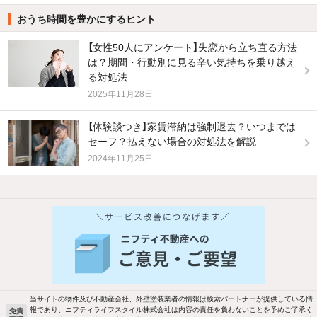
おうち時間を豊かにするヒント
【女性50人にアンケート】失恋から立ち直る方法
は？期間・行動別に見る辛い気持ちを乗り越え
る対処法
2025年11月28日
【体験談つき】家賃滞納は強制退去？いつまでは
セーフ？払えない場合の対処法を解説
2024年11月25日
他の人はこんな条件で絞り込んでいます！
人気のこだわり条件
バス・トイレ別
2階以上
駐車場あり
ペット相談
当サイトの物件及び不動産会社、外壁塗装業者の情報は検索パートナーが提供している情
報であり、ニフティライフスタイル株式会社は内容の責任を負わないことを予めご了承く
免責
洗濯機置場あり
独立洗面台