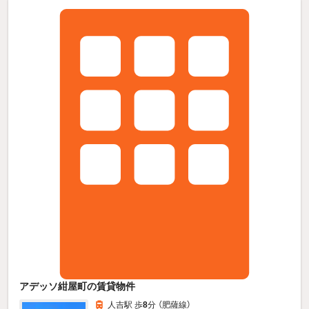
アデッソ紺屋町の賃貸物件
人吉駅 歩
8
分 （肥薩線）