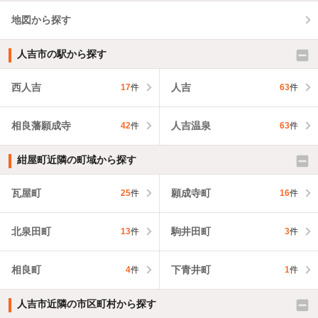
地図から探す
人吉市の駅から探す
西人吉
人吉
17
件
63
件
相良藩願成寺
人吉温泉
42
件
63
件
紺屋町近隣の町域から探す
瓦屋町
願成寺町
25
件
16
件
北泉田町
駒井田町
13
件
3
件
相良町
下青井町
4
件
1
件
人吉市近隣の市区町村から探す