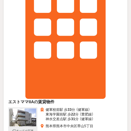
エストママIIAの賃貸物件
健軍校前駅 歩
33
分 （健軍線）
東海学園前駅 歩
22
分 （豊肥線）
神水交差点駅 歩
31
分 （健軍線）
熊本県熊本市中央区帯山5丁目
すべての写真