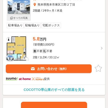
熊本県熊本市東区三郎２丁目
2階建 / 1年9ヶ月 / 木造
すべての写真
駐車場あり
駐輪場あり
宅配ボックス
5.8
万円
（管理費3,000円）
不要
不要
敷
礼
2階 / 1LDK / 33.12㎡
お問い合わせ
（無料）
提供
COCOTTO帯山東のすべての部屋を見る