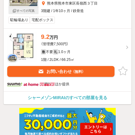
熊本県熊本市東区長嶺西３丁目
3階建 / 1年10ヶ月 / 鉄骨造
すべての写真
駐輪場あり
宅配ボックス
9.2
万円
（管理費7,500円）
不要
1.0ヶ月
敷
礼
1階 / 2LDK / 66.25㎡
お問い合わせ
（無料）
ほか提供
シャーメゾンMIRAIのすべての部屋を見る