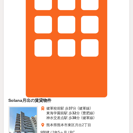
Solana月出の賃貸物件
健軍校前駅 歩
37
分 （健軍線）
東海学園前駅 歩
32
分 （豊肥線）
神水交差点駅 歩
38
分 （健軍線）
熊本県熊本市東区月出2丁目
9階建 / 2年5ヶ月 / RC