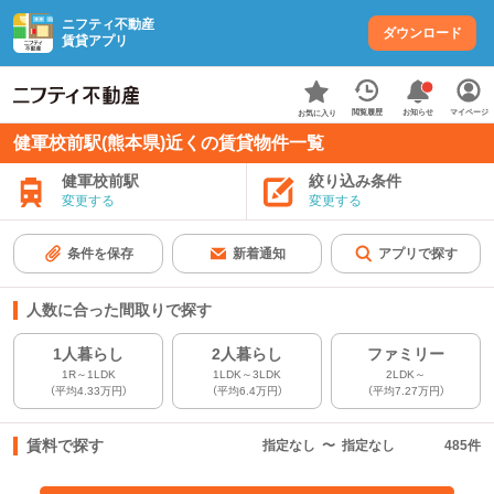
ニフティ不動産
ダウンロード
賃貸アプリ
お知らせ
閲覧履歴
マイページ
お気に入り
健軍校前駅(熊本県)近くの賃貸物件一覧
健軍校前駅
絞り込み条件
変更する
変更する
条件を保存
新着通知
アプリで探す
人数に合った間取りで探す
1人暮らし
2人暮らし
ファミリー
1R～1LDK
1LDK～3LDK
2LDK～
（平均4.33万円）
（平均6.4万円）
（平均7.27万円）
賃料で探す
指定なし
〜
指定なし
485
件