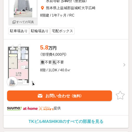
水前寺駅 歩
80
分 （豊肥線）
熊本県上益城郡益城町大字広崎
8階建 / 1年7ヶ月 / RC
すべての写真
駐車場あり
駐輪場あり
宅配ボックス
5.8
万円
（管理費4,000円）
不要
不要
敷
礼
8階 / 1LDK / 40.0㎡
お問い合わせ
（無料）
提供
TKビルMASHIKI8のすべての部屋を見る