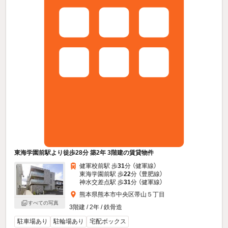
東海学園前駅より徒歩28分 築2年 3階建の賃貸物件
健軍校前駅 歩
31
分 （健軍線）
東海学園前駅 歩
22
分 （豊肥線）
神水交差点駅 歩
31
分 （健軍線）
熊本県熊本市中央区帯山５丁目
すべての写真
3階建 / 2年 / 鉄骨造
駐車場あり
駐輪場あり
宅配ボックス