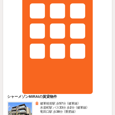
シャーメゾンMIRAIの賃貸物件
健軍校前駅 歩
57
分 （健軍線）
水道町駅 バス
33
分 歩
2
分 （健軍線）
竜田口駅 歩
38
分 （豊肥線）