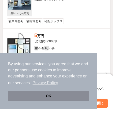
すべての写真
駐車場あり
駐輪場あり
宅配ボックス
5
万円
（管理費4,000円）
不要
不要
敷
礼
3階 / 1R / 30.6㎡
By using our services, you agree that we and
our
partners
use cookies to improve
advertising and enhance your experience on
アプリに切り替えて、サクサクお部屋探し
our services.
Privacy Policy
会員登録なしですぐ使える。マップ検索やお気に入り保存など、
アプリ限定の便利な機能が使えます！
OK
Web版で続行
アプリを開く
駅・沿線を変更
絞り込み条件を変更