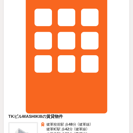
TKビルMASHIKI8の賃貸物件
健軍校前駅 歩
48
分 （健軍線）
健軍町駅 歩
42
分 （健軍線）