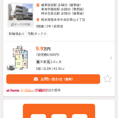
健軍校前駅 歩
32
分 （健軍線）
東海学園前駅 歩
22
分 （豊肥線）
神水交差点駅 歩
31
分 （健軍線）
熊本県熊本市中央区帯山５丁目
すべての写真
3階建 / 2年 / 鉄骨造
駐輪場あり
宅配ボックス
9.9
万円
（管理費8,500円）
不要
1.0ヶ月
敷
礼
1階 / 2LDK / 61.91㎡
お問い合わせ
（無料）
ほか提供