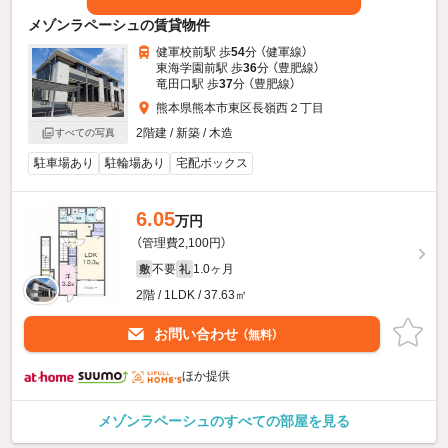
メゾンラペーシュの賃貸物件
健軍校前駅 歩
54
分 （健軍線）
東海学園前駅 歩
36
分 （豊肥線）
竜田口駅 歩
37
分 （豊肥線）
熊本県熊本市東区長嶺西２丁目
2階建 / 新築 / 木造
すべての写真
駐車場あり
駐輪場あり
宅配ボックス
6.05
万円
（管理費2,100円）
不要
1.0ヶ月
敷
礼
2階 / 1LDK / 37.63㎡
お問い合わせ
（無料）
ほか提供
メゾンラペーシュのすべての部屋を見る