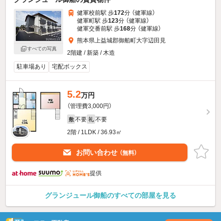
健軍校前駅 歩
172
分 （健軍線）
健軍町駅 歩
123
分 （健軍線）
健軍交番前駅 歩
168
分 （健軍線）
熊本県上益城郡御船町大字辺田見
すべての写真
2階建 / 新築 / 木造
駐車場あり
宅配ボックス
5.2
万円
（管理費3,000円）
不要
不要
敷
礼
2階 / 1LDK / 36.93㎡
お問い合わせ
（無料）
提供
グランジュール御船のすべての部屋を見る