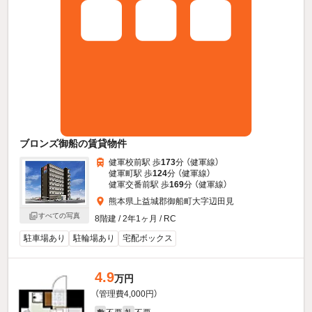
ブロンズ御船の賃貸物件
健軍校前駅 歩
173
分 （健軍線）
健軍町駅 歩
124
分 （健軍線）
健軍交番前駅 歩
169
分 （健軍線）
熊本県上益城郡御船町大字辺田見
すべての写真
8階建 / 2年1ヶ月 / RC
駐車場あり
駐輪場あり
宅配ボックス
4.9
万円
（管理費4,000円）