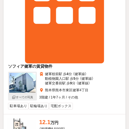
ソフィア健軍の賃貸物件
健軍校前駅 歩
4
分 （健軍線）
動植物園入口駅 歩
5
分 （健軍線）
健軍交番前駅 歩
9
分 （健軍線）
熊本県熊本市東区健軍4丁目
3階建 / 1年7ヶ月 / その他
すべての写真
駐車場あり
駐輪場あり
宅配ボックス
12.1
万円
（管理費8,500円）