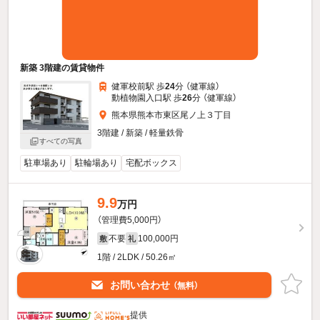
新築 3階建の賃貸物件
健軍校前駅 歩
24
分 （健軍線）
動植物園入口駅 歩
26
分 （健軍線）
熊本県熊本市東区尾ノ上３丁目
3階建 / 新築 / 軽量鉄骨
すべての写真
駐車場あり
駐輪場あり
宅配ボックス
9.9
万円
（管理費5,000円）
不要
100,000円
敷
礼
1階 / 2LDK / 50.26㎡
お問い合わせ
（無料）
提供