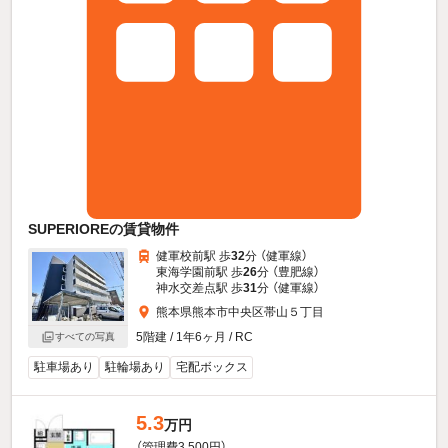
SUPERIOREの賃貸物件
健軍校前駅 歩
32
分 （健軍線）
東海学園前駅 歩
26
分 （豊肥線）
神水交差点駅 歩
31
分 （健軍線）
熊本県熊本市中央区帯山５丁目
5階建 / 1年6ヶ月 / RC
すべての写真
駐車場あり
駐輪場あり
宅配ボックス
5.3
万円
（管理費3,500円）