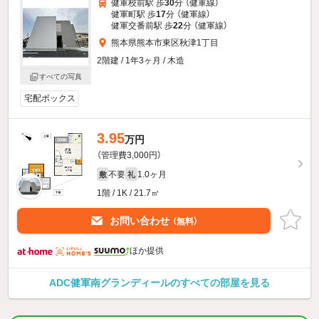
健軍校前駅 歩
30
分 （健軍線）
健軍町駅 歩
17
分 （健軍線）
健軍交番前駅 歩
22
分 （健軍線）
熊本県熊本市東区秋津1丁目
2階建 / 1年3ヶ月 / 木造
すべての写真
宅配ボックス
3.95
万円
（管理費3,000円）
不要
1.0ヶ月
敷
礼
1階 / 1K / 21.7㎡
お問い合わせ
（無料）
ほか提供
ADC健軍南グランディールのすべての部屋を見る