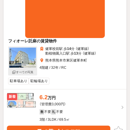
フィオーレ託麻の賃貸物件
健軍校前駅 歩
14
分 （健軍線）
動植物園入口駅 歩
13
分 （健軍線）
熊本県熊本市東区健軍本町
4階建 / 32年 / RC
すべての写真
駐車場あり
駐輪場あり
6.2
新着
万円
（管理費3,000円）
不要
不要
敷
礼
3階 / 3LDK / 69.5㎡