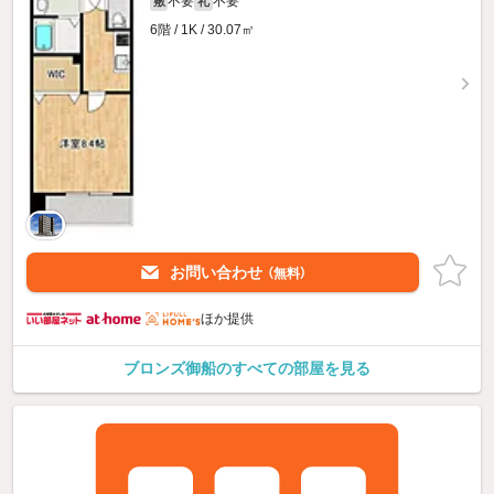
不要
不要
敷
礼
6階 / 1K / 30.07㎡
お問い合わせ
（無料）
ほか提供
ブロンズ御船のすべての部屋を見る