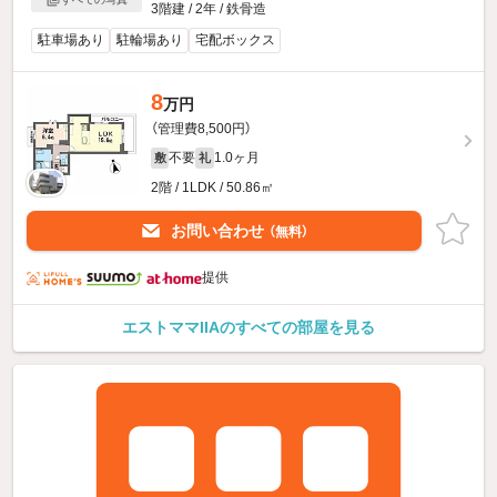
3階建 / 2年 / 鉄骨造
駐車場あり
駐輪場あり
宅配ボックス
8
万円
（管理費8,500円）
不要
1.0ヶ月
敷
礼
2階 / 1LDK / 50.86㎡
お問い合わせ
（無料）
提供
エストママIIAのすべての部屋を見る