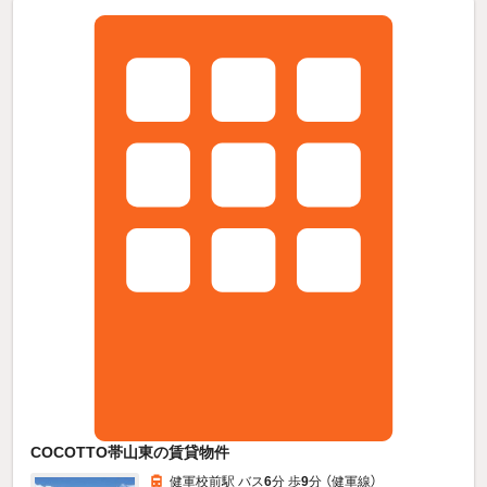
COCOTTO帯山東の賃貸物件
健軍校前駅 バス
6
分 歩
9
分 （健軍線）