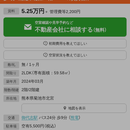
5.25万円
賃料
＋ 管理費等2,200円
空室確認や見学予約など
不動産会社に相談する
（無料）
初期費用を教えてほしい
空室状況を教えてほしい
無 / 1ヶ月
敷/礼
2LDK（専有面積：59.58㎡）
間取り
2024年03月
築年月
2階/2階建
階数/階建
熊本県菊池市北宮
所在地
地図を表示
御代志駅
バス24分
歩9分
（
熊電
）
交通
空有5,500円（税込）
駐車場