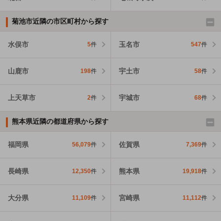
菊池市近隣の市区町村から探す
水俣市
玉名市
5
件
547
件
山鹿市
宇土市
198
件
58
件
上天草市
宇城市
2
件
68
件
熊本県近隣の都道府県から探す
福岡県
佐賀県
56,079
件
7,369
件
長崎県
熊本県
12,350
件
19,918
件
大分県
宮崎県
11,109
件
11,112
件