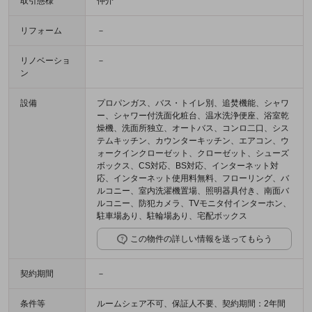
取引態様
仲介
リフォーム
－
リノベーショ
－
ン
設備
プロパンガス、バス・トイレ別、追焚機能、シャワ
ー、シャワー付洗面化粧台、温水洗浄便座、浴室乾
燥機、洗面所独立、オートバス、コンロ二口、シス
テムキッチン、カウンターキッチン、エアコン、ウ
ォークインクローゼット、クローゼット、シューズ
ボックス、CS対応、BS対応、インターネット対
応、インターネット使用料無料、フローリング、バ
ルコニー、室内洗濯機置場、照明器具付き、南面バ
ルコニー、防犯カメラ、TVモニタ付インターホン、
駐車場あり、駐輪場あり、宅配ボックス
この物件の詳しい情報を送ってもらう
契約期間
－
条件等
ルームシェア不可、保証人不要、契約期間：2年間