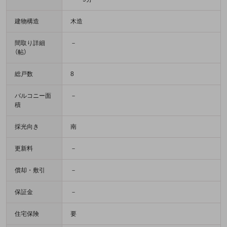
建物構造
木造
間取り詳細
－
（帖）
総戸数
8
バルコニー面
－
積
採光向き
南
更新料
－
償却・敷引
－
保証金
－
住宅保険
要