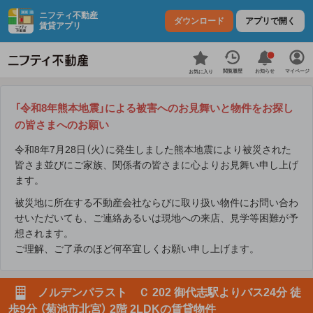
ニフティ不動産
ダウンロード
アプリで開く
賃貸アプリ
お知らせ
閲覧履歴
マイページ
お気に入り
「令和8年熊本地震」による被害へのお見舞いと物件をお探し
の皆さまへのお願い
令和8年7月28日（火）に発生しました熊本地震により被災された
皆さま並びにご家族、関係者の皆さまに心よりお見舞い申し上げ
ます。
被災地に所在する不動産会社ならびに取り扱い物件にお問い合わ
せいただいても、ご連絡あるいは現地への来店、見学等困難が予
想されます。
ご理解、ご了承のほど何卒宜しくお願い申し上げます。
ノルデンパラスト Ｃ 202 御代志駅よりバス24分 徒
歩9分 （菊池市北宮） 2階 2LDKの賃貸物件