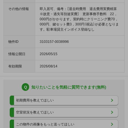
その他の情報
即入居可、備考：［退去時費用 退去費用実費精算
※故意・過失等別途実費］ 更新事務手数料 22，
000円がかかります。契約時にクリーニング費70，
000円、鍵セット費3，300円（税込）が必要となりま
す。駐車場貸主インボイス登録なし
物件ID
3103157-0038996
情報公開日
2026/05/15
有効期限
2026/08/14
Q
知りたいことを気軽に質問できます(無料)
初期費用を教えてほしい
空室状況を教えてほしい
この物件の画像をもっと送ってほしい