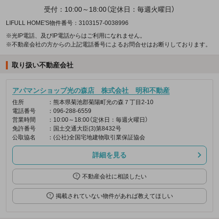
受付：10:00～18:00（定休日：毎週火曜日）
LIFULL HOME'S物件番号：3103157-0038996
※光IP電話、及びIP電話からはご利用になれません。
※不動産会社の方からの上記電話番号によるお問合せはお断りしております。
取り扱い不動産会社
アパマンショップ光の森店 株式会社 明和不動産
住所
：熊本県菊池郡菊陽町光の森７丁目2-10
電話番号
：096-288-6559
営業時間
：10:00～18:00（定休日：毎週火曜日）
免許番号
：国土交通大臣(3)第8432号
公取協名
：(公社)全国宅地建物取引業保証協会
詳細を見る
不動産会社に相談したい
掲載されていない物件があれば教えてほしい