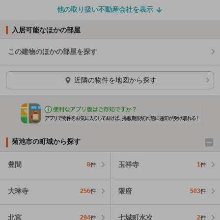
他の取り扱い不動産会社を表示
入居可能なほかの部屋
この建物のほかの部屋を探す
ほかの部屋を検索中…
近隣の物件を地図から探す
菊池市の町域から探す
豊間
玉祥寺
8
件
1
件
大琳寺
隈府
256
件
503
件
北宮
七城町水次
294
件
2
件