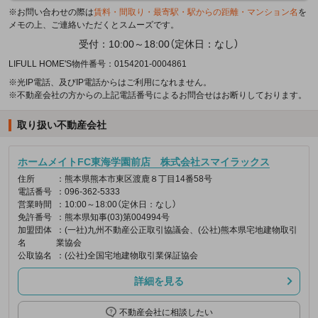
※お問い合わせの際は
賃料・間取り・最寄駅・駅からの距離・マンション名
を
メモの上、ご連絡いただくとスムーズです。
受付：10:00～18:00（定休日：なし）
LIFULL HOME'S物件番号：0154201-0004861
※光IP電話、及びIP電話からはご利用になれません。
※不動産会社の方からの上記電話番号によるお問合せはお断りしております。
取り扱い不動産会社
ホームメイトFC東海学園前店 株式会社スマイラックス
住所
：熊本県熊本市東区渡鹿８丁目14番58号
電話番号
：096-362-5333
営業時間
：10:00～18:00（定休日：なし）
免許番号
：熊本県知事(03)第004994号
加盟団体
：(一社)九州不動産公正取引協議会、(公社)熊本県宅地建物取引
名
業協会
公取協名
：(公社)全国宅地建物取引業保証協会
詳細を見る
不動産会社に相談したい