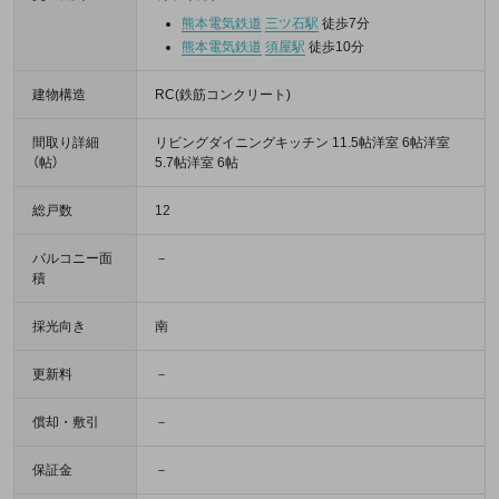
熊本電気鉄道
三ツ石駅
徒歩7分
熊本電気鉄道
須屋駅
徒歩10分
建物構造
RC(鉄筋コンクリート)
間取り詳細
リビングダイニングキッチン 11.5帖洋室 6帖洋室
（帖）
5.7帖洋室 6帖
総戸数
12
バルコニー面
－
積
採光向き
南
更新料
－
償却・敷引
－
保証金
－