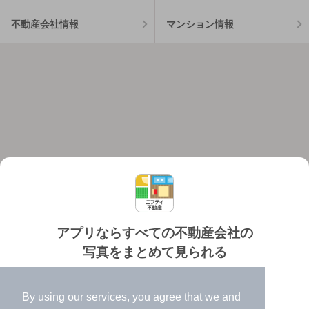
不動産会社情報
マンション情報
アプリならすべての不動産会社の
写真をまとめて見られる
対応機種
個人情報保護ポリシー
利用規約
運営会社
✔️
たくさんの写真でイメージふくらむ
ヘルプ・お問い合わせ
採用情報
By using our services, you agree that we and
✔️
高速表示で似た物件も見つけやすい