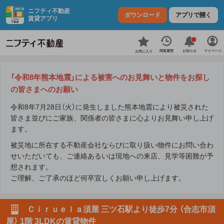
ニフティ不動産
ダウンロード
アプリで開く
賃貸アプリ
お知らせ
閲覧履歴
マイページ
お気に入り
「令和8年熊本地震」による被害へのお見舞いと物件をお探し
の皆さまへのお願い
令和8年7月28日（火）に発生しました熊本地震により被災された
皆さま並びにご家族、関係者の皆さまに心よりお見舞い申し上げ
ます。
被災地に所在する不動産会社ならびに取り扱い物件にお問い合わ
せいただいても、ご連絡あるいは現地への来店、見学等困難が予
想されます。
ご理解、ご了承のほど何卒宜しくお願い申し上げます。
Ｃｉｒｕｅｌａ須屋 三ツ石駅より徒歩7分 （合志市須
屋） 1階 3LDKの賃貸物件