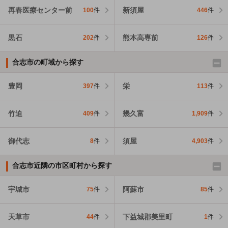
再春医療センター前
新須屋
100
件
446
件
黒石
熊本高専前
202
件
126
件
合志市の町域から探す
豊岡
栄
397
件
113
件
竹迫
幾久富
409
件
1,909
件
御代志
須屋
8
件
4,903
件
合志市近隣の市区町村から探す
宇城市
阿蘇市
75
件
85
件
天草市
下益城郡美里町
44
件
1
件