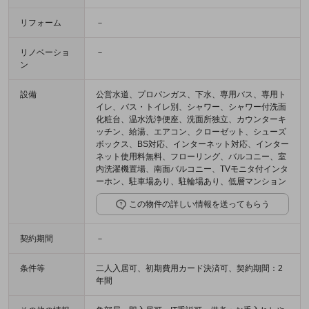
リフォーム
－
リノベーショ
－
ン
設備
公営水道、プロパンガス、下水、専用バス、専用ト
イレ、バス・トイレ別、シャワー、シャワー付洗面
化粧台、温水洗浄便座、洗面所独立、カウンターキ
ッチン、給湯、エアコン、クローゼット、シューズ
ボックス、BS対応、インターネット対応、インター
ネット使用料無料、フローリング、バルコニー、室
内洗濯機置場、南面バルコニー、TVモニタ付インタ
ーホン、駐車場あり、駐輪場あり、低層マンション
この物件の詳しい情報を送ってもらう
契約期間
－
条件等
二人入居可、初期費用カード決済可、契約期間：2
年間