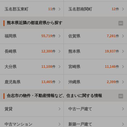
玉名郡玉東町
玉名郡南関町
11
件
12
件
熊本県近隣の都道府県から探す
福岡県
佐賀県
55,719
件
7,281
件
長崎県
熊本県
12,300
件
19,937
件
大分県
宮崎県
11,108
件
11,146
件
鹿児島県
沖縄県
13,465
件
2,399
件
合志市の物件・不動産情報など、住まいに関する情報
賃貸
中古一戸建て
中古マンション
新築一戸建て