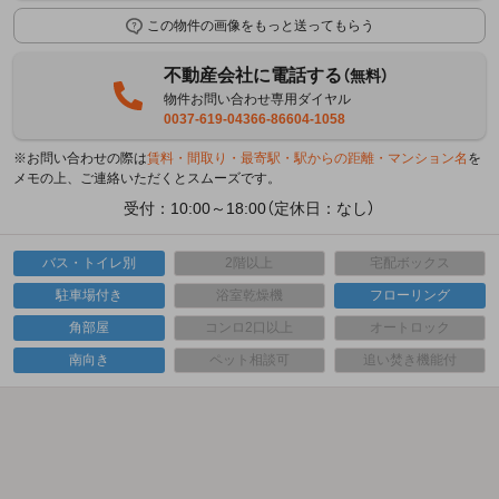
この物件の画像をもっと送ってもらう
不動産会社に電話する
（無料）
物件お問い合わせ専用ダイヤル
0037-619-04366-86604-1058
※お問い合わせの際は
賃料・間取り・最寄駅・駅からの距離・マンション名
を
メモの上、ご連絡いただくとスムーズです。
受付：10:00～18:00（定休日：なし）
バス・トイレ別
2階以上
宅配ボックス
駐車場付き
浴室乾燥機
フローリング
角部屋
コンロ2口以上
オートロック
南向き
ペット相談可
追い焚き機能付