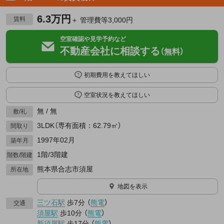
6.3万円
賃料
＋ 管理費等3,000円
空室確認や見学予約など
不動産会社に相談する
（無料）
初期費用を教えてほしい
空室状況を教えてほしい
無 / 無
敷/礼
3LDK（専有面積：62.79㎡）
間取り
1997年02月
築年月
1階/3階建
階数/階建
熊本県合志市須屋
所在地
地図を表示
三ツ石駅
歩7分
（
熊電
）
交通
須屋駅
歩10分
（
熊電
）
新須屋駅
歩17分
（
熊電
）