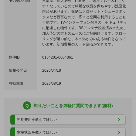
その他の情報
角部屋、即入居可、IT重説可、備考：お手入れしや
すくなっているので綺麗な状態を保ちやすい洗面化
粧台があります。収納はクロゼット・シューズボッ
クスなど豊富なので、広々と空間を利用することも
可能です。TVインターフォン付きの、セキュリティ
に配慮した物件です。BSアンテナ設置済みのため、
加入予定の方もスムーズにご契約頂けます。フロー
リングが魅力的な、木の温かみのある物件となって
います。初期費用のカード決済ができます。
物件ID
0154201-0004861
情報公開日
2026/04/18
有効期限
2026/08/19
Q
知りたいことを気軽に質問できます(無料)
初期費用を教えてほしい
空室状況を教えてほしい