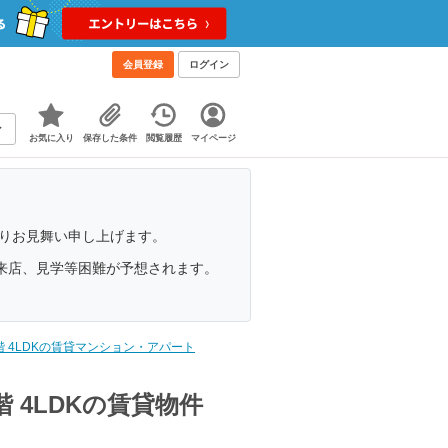
会員登録
ログイン
お気に入り
保存した条件
閲覧履歴
マイページ
よりお見舞い申し上げます。
来店、見学等困難が予想されます。
階 4LDKの賃貸マンション・アパート
 4LDKの賃貸物件