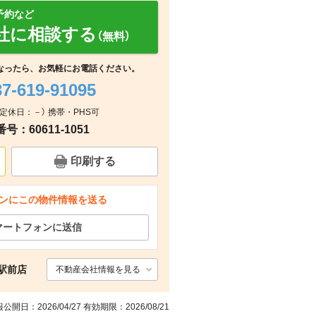
予約など
社に相談する
（無料）
なったら、お気軽にお電話ください。
37-619-91095
その他
その他
その他
0（定休日：－） 携帯・PHS可
：60611-1051
その他
その他
その他
その他
印刷する
ンにこの物件情報を送る
マートフォンに送信
駅前店
不動産会社情報を見る
公開日：2026/04/27 有効期限：2026/08/21