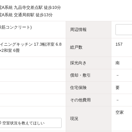
A系統 九品寺交差点駅 徒歩10分
A系統 交通局前駅 徒歩13分
骨鉄筋コンクリート)
周辺情報
ニングキッチン 17.3帖洋室 6.8
157
総戸数
×2和室 6畳
採光向き
南
償却・敷引
－
住宅保険
要
その他費用
－
空家
現況
空室状況を教えてほしい