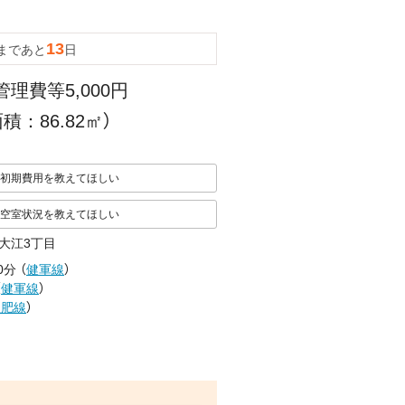
13
まであと
日
管理費等5,000円
積：86.82㎡）
初期費用を教えてほしい
空室状況を教えてほしい
大江3丁目
0分
（
健軍線
）
（
健軍線
）
豊肥線
）