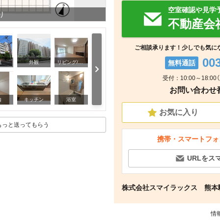
空室確認や見学
り
不動産会
ご相談承ります！少しでも気に
00
無料通話
観
外観
リビング/ダイニング
受付：10:00～18:0
お問い合わせ番号
玄関
内
キッチン
浴室
お気に入り
もっと送ってもらう
携帯・スマートフォ
URLをス
株式会社スマイラックス 熊本
情報