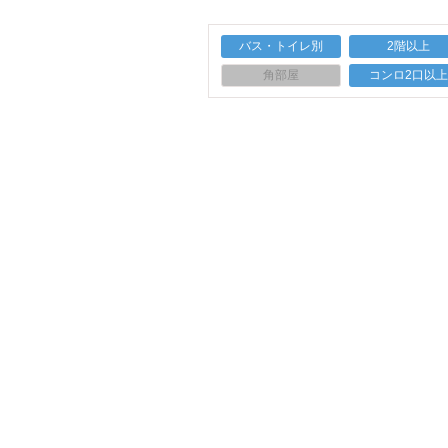
バス・トイレ別
2階以上
角部屋
コンロ2口以