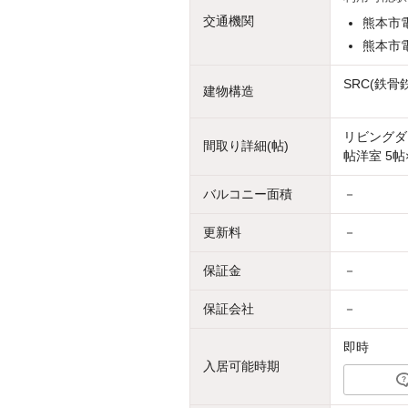
交通機関
熊本市電
熊本市電
SRC(鉄
建物構造
リビングダイ
間取り詳細(帖)
帖洋室 5帖
バルコニー面積
－
更新料
－
保証金
－
保証会社
－
即時
入居可能時期