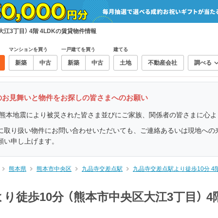
3丁目） 4階 4LDKの賃貸物件情報
マンションを買う
一戸建てを買う
建てる
新築
中古
新築
中古
土地
不動産会社
調べる
へのお見舞いと物件をお探しの皆さまへのお願い
した熊本地震により被災された皆さま並びにご家族、関係者の皆さまに心
に取り扱い物件にお問い合わせいただいても、ご連絡あるいは現地への
願い申し上げます。
熊本県
熊本市中央区
九品寺交差点駅
九品寺交差点駅より徒歩10分 4
徒歩10分 （熊本市中央区大江3丁目） 4階