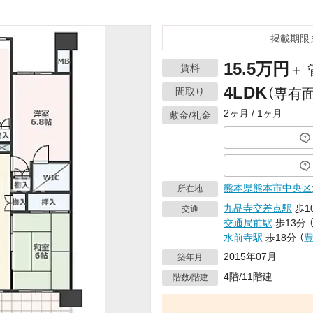
掲載期限
15.5万円
賃料
＋ 
4LDK
間取り
（専有面
2ヶ月 / 1ヶ月
敷金/礼金
熊本県
熊本市中央区
所在地
九品寺交差点駅
歩1
交通
交通局前駅
歩13分
水前寺駅
歩18分
（
2015年07月
築年月
4階/11階建
階数/階建