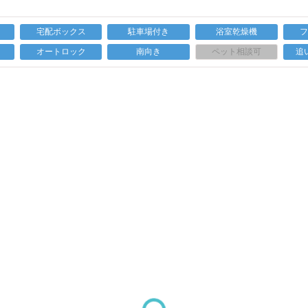
宅配ボックス
駐車場付き
浴室乾燥機
上
オートロック
南向き
ペット相談可
追