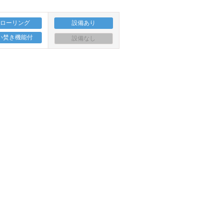
フローリング
設備あり
い焚き機能付
設備なし