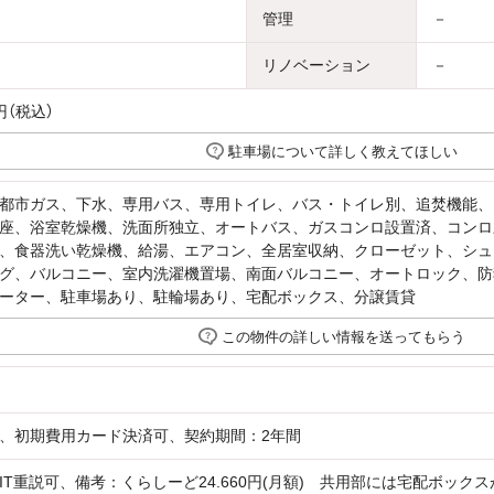
管理
－
リノベーション
－
円（税込）
駐車場について詳しく教えてほしい
都市ガス、下水、専用バス、専用トイレ、バス・トイレ別、追焚機能、
座、浴室乾燥機、洗面所独立、オートバス、ガスコンロ設置済、コンロ
、食器洗い乾燥機、給湯、エアコン、全居室収納、クローゼット、シュー
グ、バルコニー、室内洗濯機置場、南面バルコニー、オートロック、防
ーター、駐車場あり、駐輪場あり、宅配ボックス、分譲賃貸
この物件の詳しい情報を送ってもらう
、初期費用カード決済可、契約期間：2年間
IT重説可、備考：くらしーど24.660円(月額) 共用部には宅配ボッ