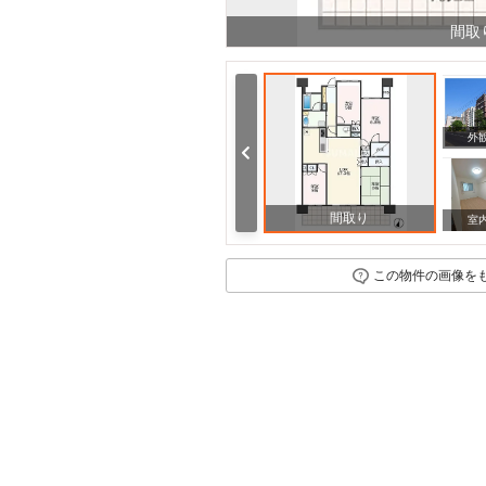
間取
周辺
外
間取り
室
この物件の画像を