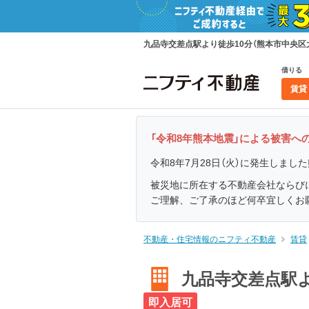
九品寺交差点駅より徒歩10分（熊本市中央区大江
借りる
賃貸
「令和8年熊本地震」による被害
令和8年7月28日（火）に発生しま
被災地に所在する不動産会社ならび
ご理解、ご了承のほど何卒宜しくお
不動産・住宅情報のニフティ不動産
賃貸
九品寺交差点駅より
即入居可