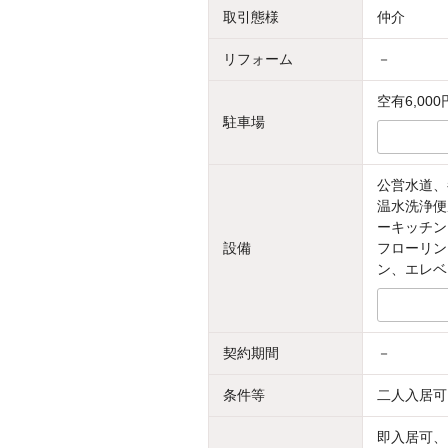
取引態様
仲介
リフォーム
－
空有6,000
駐車場
公営水道、
温水洗浄便
ーキッチン
設備
フローリン
ン、エレベ
契約期間
－
条件等
二人入居可
即入居可、