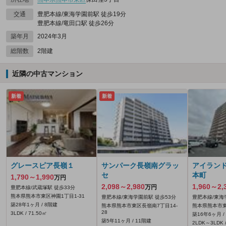
交通
豊肥本線/東海学園前駅 徒歩19分
豊肥本線/竜田口駅 徒歩26分
築年月
2024年3月
総階数
2階建
近隣の中古マンション
新着
新着
グレースピア長嶺１
サンパーク長嶺南グラッ
アイラン
セ
本町
1,790～1,990
万円
2,098～2,980
1,960～2,
万円
豊肥本線/武蔵塚駅 徒歩33分
熊本県熊本市東区神園1丁目1-31
豊肥本線/東海学園前駅 徒歩53分
豊肥本線/東海
築28年1ヶ月 / 8階建
熊本県熊本市東区長嶺南7丁目14-
熊本県熊本市東
28
3LDK / 71.50㎡
築16年6ヶ月 /
築5年11ヶ月 / 11階建
2LDK～3LDK /