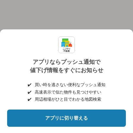
アプリならプッシュ通知で
値下げ情報をすぐにお知らせ
対応機種
個人情報保護ポリシー
利用規約
運営会社
✔️
買い時を逃さない便利なプッシュ通知
ヘルプ・お問い合わせ
採用情報
✔️
高速表示で似た物件も見つけやすい
✔️
周辺相場がひと目でわかる地図検索
アプリに切り替える
©NIFTY Lifestyle Co., Ltd.