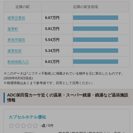
近隣の駅
近隣の家賃相場
健軍交番前
6.07万円
健軍町
5.91万円
東海学園前
5.54万円
健軍校前
5.34万円
動植物園入口
6.01万円
※このデータは「ニフティ不動産」に掲載されている物件を元に算出したものです。
(2026年8月9日現在)
※相場情報はあくまで参考値です。目安として活用ください。
ADC保田窪カーサ近くの温泉・スーパー銭湯・銭湯など温浴施設
情報
カプセルホテル優祐
-点
/
0件