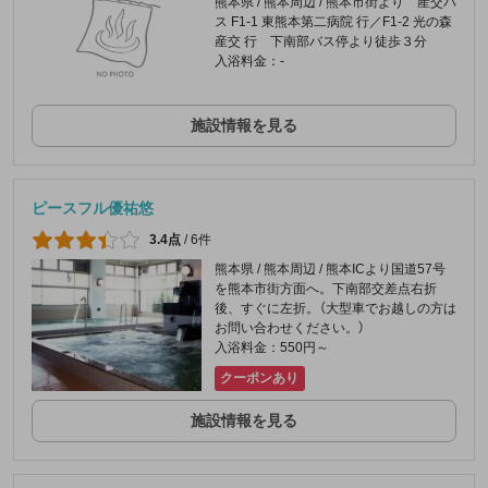
熊本県 / 熊本周辺 / 熊本市街より 産交バ
ス F1-1 東熊本第二病院 行／F1-2 光の森
産交 行 下南部バス停より徒歩３分
入浴料金：-
施設情報を見る
ピースフル優祐悠
3.4点
/
6件
熊本県 / 熊本周辺 / 熊本ICより国道57号
を熊本市街方面へ。下南部交差点右折
後、すぐに左折。（大型車でお越しの方は
お問い合わせください。）
入浴料金：550円～
クーポンあり
施設情報を見る