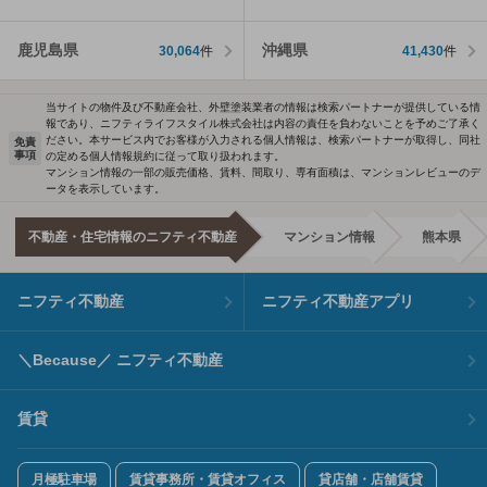
鹿児島県
沖縄県
30,064
件
41,430
件
当サイトの物件及び不動産会社、外壁塗装業者の情報は検索パートナーが提供している情
報であり、ニフティライフスタイル株式会社は内容の責任を負わないことを予めご了承く
ださい。本サービス内でお客様が入力される個人情報は、検索パートナーが取得し、同社
免責
事項
の定める個人情報規約に従って取り扱われます。
マンション情報の一部の販売価格、賃料、間取り、専有面積は、マンションレビューのデ
ータを表示しています。
不動産・住宅情報のニフティ不動産
マンション情報
熊本県
ニフティ不動産
ニフティ不動産アプリ
＼Because／ ニフティ不動産
賃貸
月極駐車場
賃貸事務所・賃貸オフィス
貸店舗・店舗賃貸