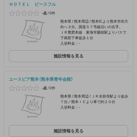
ＨＯＴＥＬ ピースフル
-点
/
0件
熊本県 / 熊本周辺 / 熊本ICより熊本市街方
向へ３分。国道５７号線沿いの右手。
ＪＲ豊肥本線 東海学園前駅よりバスで
下南部下車徒歩１分
入浴料金：-
施設情報を見る
ユースピア熊本（熊本県青年会館）
-点
/
0件
熊本県 / 熊本周辺 / ＪＲ水前寺駅より徒歩
７分／熊本ＩＣより車で約２０分
入浴料金：-
施設情報を見る