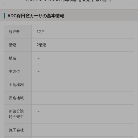
ADC保田窪カーサの基本情報
総戸数
12戸
階建
2階建
構造
－
主方位
－
土地権利
－
用途地域
－
新築分譲
－
時の売主
施工会社
－