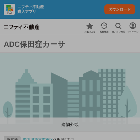
ニフティ不動産
ダウンロード
購入アプリ
カンタン検索
閲覧履歴
マイページ
お気に入り
ADC保田窪カーサ
建物外観
所在地
熊本県
熊本市東区
保田窪5丁目