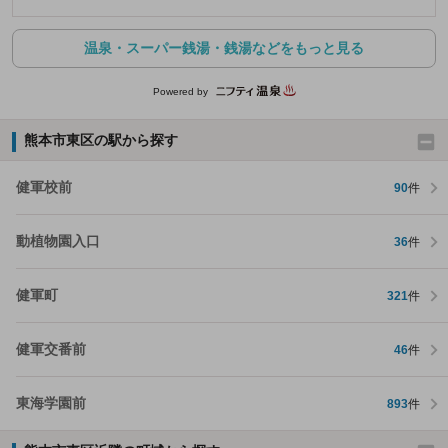
温泉・スーパー銭湯・銭湯などをもっと見る
Powered by
熊本市東区の駅から探す
健軍校前
90
件
動植物園入口
36
件
健軍町
321
件
健軍交番前
46
件
東海学園前
893
件