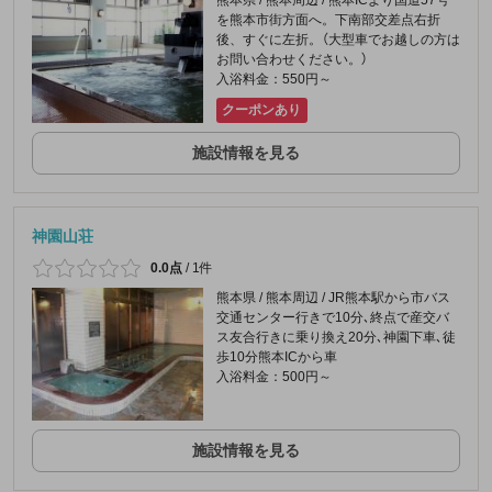
熊本県 / 熊本周辺 / 熊本ICより国道57号
を熊本市街方面へ。下南部交差点右折
後、すぐに左折。（大型車でお越しの方は
お問い合わせください。）
入浴料金：550円～
クーポンあり
施設情報を見る
神園山荘
0.0点
/
1件
熊本県 / 熊本周辺 / JR熊本駅から市バス
交通センター行きで10分､終点で産交バ
ス友合行きに乗り換え20分､神園下車､徒
歩10分熊本ICから車
入浴料金：500円～
施設情報を見る