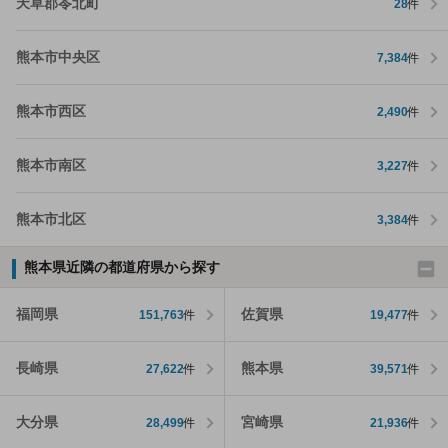
天草郡苓北町
28
件
熊本市中央区
7,384
件
熊本市西区
2,490
件
熊本市南区
3,227
件
熊本市北区
3,384
件
熊本県近隣の都道府県から探す
福岡県
佐賀県
151,763
件
19,477
件
長崎県
熊本県
27,622
件
39,571
件
大分県
宮崎県
28,499
件
21,936
件