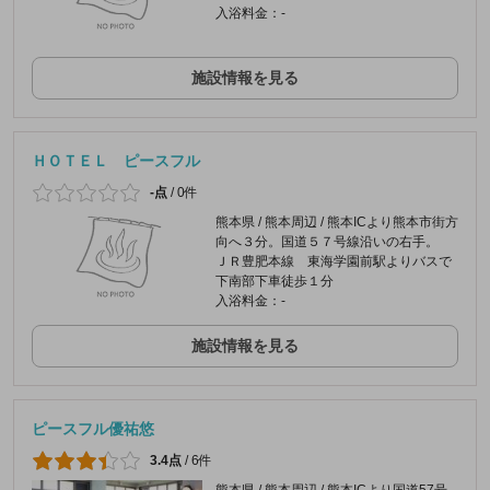
入浴料金：-
施設情報を見る
ＨＯＴＥＬ ピースフル
-点
/
0件
熊本県 / 熊本周辺 / 熊本ICより熊本市街方
向へ３分。国道５７号線沿いの右手。
ＪＲ豊肥本線 東海学園前駅よりバスで
下南部下車徒歩１分
入浴料金：-
施設情報を見る
ピースフル優祐悠
3.4点
/
6件