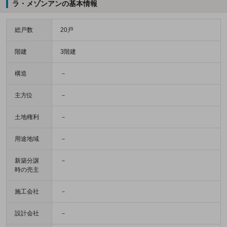
ラ・メゾンアンの基本情報
総戸数
20戸
階建
3階建
構造
－
主方位
－
土地権利
－
用途地域
－
新築分譲
－
時の売主
施工会社
－
設計会社
－