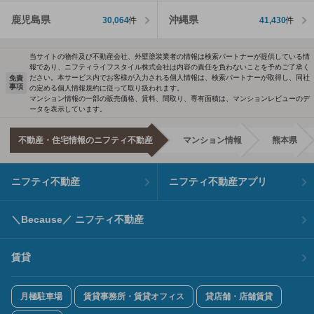
鹿児島県
沖縄県
30,064
件
41,430
件
当サイトの物件及び不動産会社、外壁塗装業者の情報は検索パートナーが提供している情
報であり、ニフティライフスタイル株式会社は内容の責任を負わないことを予めご了承く
ださい。本サービス内でお客様が入力される個人情報は、検索パートナーが取得し、同社
免責
事項
の定める個人情報規約に従って取り扱われます。
マンション情報の一部の販売価格、賃料、間取り、専有面積は、マンションレビューのデ
ータを表示しています。
不動産・住宅情報のニフティ不動産
マンション情報
熊本県
ニフティ不動産
ニフティ不動産アプリ
＼Because／ ニフティ不動産
賃貸
月極駐車場
賃貸事務所・賃貸オフィス
貸店舗・店舗賃貸