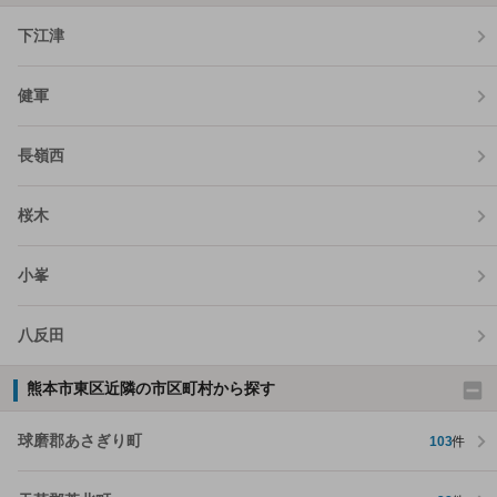
下江津
健軍
長嶺西
桜木
小峯
八反田
熊本市東区近隣の市区町村から探す
球磨郡あさぎり町
103
件