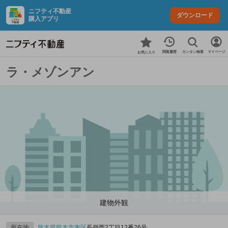
ニフティ不動産
ダウンロード
購入アプリ
カンタン検索
閲覧履歴
マイページ
お気に入り
ラ・メゾンアン
建物外観
所在地
熊本県
熊本市東区
長嶺西2丁目12番26号