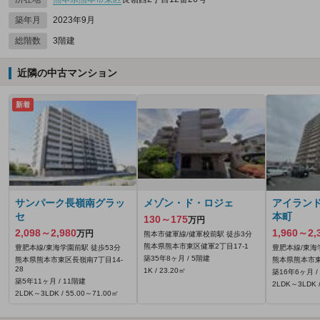
築年月
2023年9月
総階数
3階建
近隣の中古マンション
新着
サンパーク長嶺南グラッ
メゾン・ド・ロジェ
アイラン
セ
本町
130～175
万円
2,098～2,980
1,960～2,
万円
熊本市健軍線/健軍校前駅 徒歩3分
熊本県熊本市東区健軍2丁目17-1
豊肥本線/東海学園前駅 徒歩53分
豊肥本線/東海
築35年8ヶ月 / 5階建
熊本県熊本市東区長嶺南7丁目14-
熊本県熊本市東
28
1K / 23.20㎡
築16年6ヶ月 /
築5年11ヶ月 / 11階建
2LDK～3LDK /
2LDK～3LDK / 55.00～71.00㎡