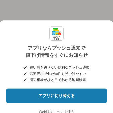
アプリならプッシュ通知で
値下げ情報をすぐにお知らせ
対応機種
個人情報保護ポリシー
利用規約
運営会社
✔️
買い時を逃さない便利なプッシュ通知
ヘルプ・お問い合わせ
採用情報
✔️
高速表示で似た物件も見つけやすい
✔️
周辺相場がひと目でわかる地図検索
アプリに切り替える
©NIFTY Lifestyle Co., Ltd.
Web版をこのまま使う