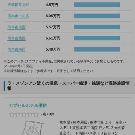
天草郡苓北町
4.5万円
熊本市中央区
6.06万円
熊本市東区
5.57万円
熊本市西区
6.61万円
熊本市南区
5.48万円
※このデータは「ニフティ不動産」に掲載されている物件を元に算出したものです。
(2026年8月7日現在)
※相場情報はあくまで参考値です。目安として活用ください。
ラ・メゾンアン近くの温泉・スーパー銭湯・銭湯など温浴施設情
報
カプセルホテル優祐
-点
/
0件
熊本県 / 熊本周辺 / 熊本市街より 産交バ
ス F1-1 東熊本第二病院 行／F1-2 光の森
産交 行 下南部バス停より徒歩３分