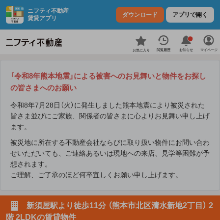
ニフティ不動産
ダウンロード
アプリで開く
賃貸アプリ
お知らせ
閲覧履歴
マイページ
お気に入り
「令和8年熊本地震」による被害へのお見舞いと物件をお探し
の皆さまへのお願い
令和8年7月28日（火）に発生しました熊本地震により被災された
皆さま並びにご家族、関係者の皆さまに心よりお見舞い申し上げ
ます。
被災地に所在する不動産会社ならびに取り扱い物件にお問い合わ
せいただいても、ご連絡あるいは現地への来店、見学等困難が予
想されます。
ご理解、ご了承のほど何卒宜しくお願い申し上げます。
新須屋駅より徒歩11分 （熊本市北区清水新地2丁目） 2
階 2LDKの賃貸物件