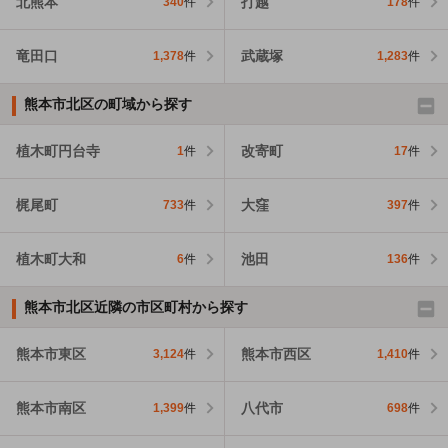
北熊本
打越
340
件
178
件
竜田口
武蔵塚
1,378
件
1,283
件
熊本市北区の町域から探す
植木町円台寺
改寄町
1
件
17
件
梶尾町
大窪
733
件
397
件
植木町大和
池田
6
件
136
件
熊本市北区近隣の市区町村から探す
熊本市東区
熊本市西区
3,124
件
1,410
件
熊本市南区
八代市
1,399
件
698
件