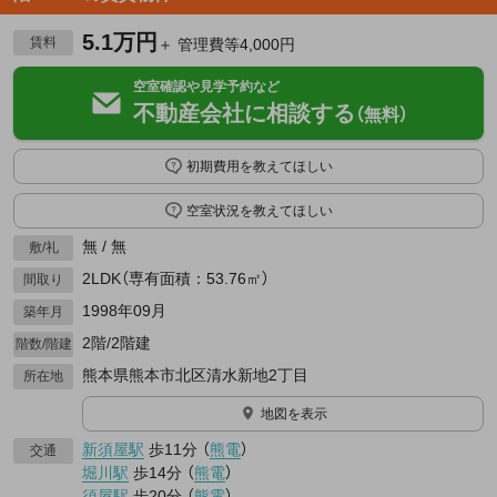
5.1万円
賃料
＋ 管理費等4,000円
空室確認や見学予約など
不動産会社に相談する
（無料）
初期費用を教えてほしい
空室状況を教えてほしい
無 / 無
敷/礼
2LDK（専有面積：53.76㎡）
間取り
1998年09月
築年月
2階/2階建
階数/階建
熊本県熊本市北区清水新地2丁目
所在地
地図を表示
新須屋駅
歩11分
（
熊電
）
交通
堀川駅
歩14分
（
熊電
）
須屋駅
歩20分
（
熊電
）