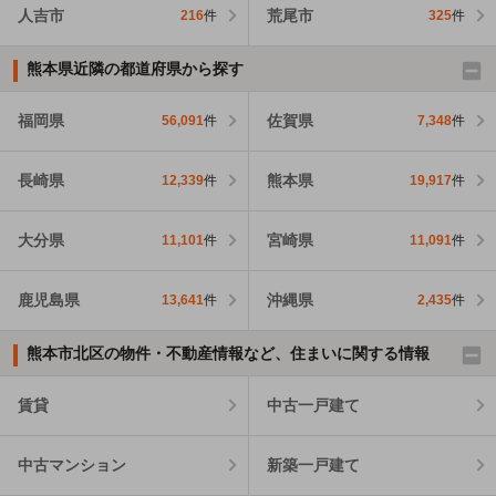
人吉市
荒尾市
216
件
325
件
熊本県近隣の都道府県から探す
福岡県
佐賀県
56,091
件
7,348
件
長崎県
熊本県
12,339
件
19,917
件
大分県
宮崎県
11,101
件
11,091
件
鹿児島県
沖縄県
13,641
件
2,435
件
熊本市北区の物件・不動産情報など、住まいに関する情報
賃貸
中古一戸建て
中古マンション
新築一戸建て