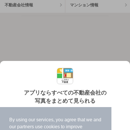
不動産会社情報
マンション情報
アプリならすべての不動産会社の
写真をまとめて見られる
対応機種
個人情報保護ポリシー
利用規約
運営会社
✔️
たくさんの写真でイメージふくらむ
ヘルプ・お問い合わせ
採用情報
By using our services, you agree that we and
✔️
高速表示で似た物件も見つけやすい
our
partners
use cookies to improve
✔️
便利な通知機能も充実