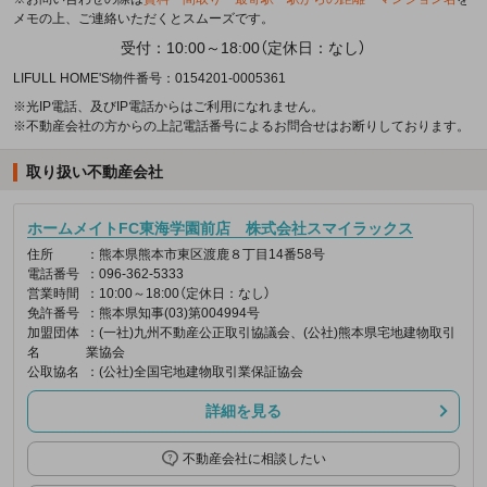
メモの上、ご連絡いただくとスムーズです。
受付：10:00～18:00（定休日：なし）
LIFULL HOME'S物件番号：0154201-0005361
※光IP電話、及びIP電話からはご利用になれません。
※不動産会社の方からの上記電話番号によるお問合せはお断りしております。
取り扱い不動産会社
ホームメイトFC東海学園前店 株式会社スマイラックス
住所
：熊本県熊本市東区渡鹿８丁目14番58号
電話番号
：096-362-5333
営業時間
：10:00～18:00（定休日：なし）
免許番号
：熊本県知事(03)第004994号
加盟団体
：(一社)九州不動産公正取引協議会、(公社)熊本県宅地建物取引
名
業協会
公取協名
：(公社)全国宅地建物取引業保証協会
詳細を見る
不動産会社に相談したい