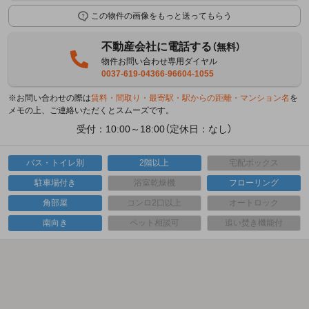
この物件の画像をもっと送ってもらう
不動産会社に電話する
（無料）
物件お問い合わせ専用ダイヤル
0037-619-04366-96604-1055
※お問い合わせの際は
賃料・間取り・最寄駅・駅からの距離・マンション名
を
メモの上、ご連絡いただくとスムーズです。
受付：10:00～18:00（定休日：なし）
バス・トイレ別
2階以上
宅配ボックス
駐車場付き
浴室乾燥機
フローリング
角部屋
コンロ2口以上
オートロック
南向き
ペット相談可
追い焚き機能付