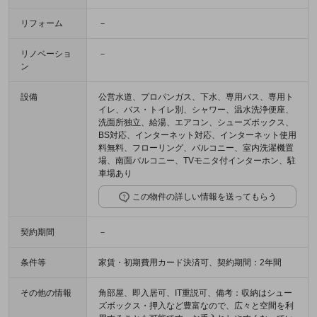
リフォーム
－
リノベーショ
－
ン
設備
公営水道、プロパンガス、下水、専用バス、専用ト
イレ、バス・トイレ別、シャワー、温水洗浄便座、
洗面所独立、給湯、エアコン、シューズボックス、
BS対応、インターネット対応、インターネット使用
料無料、フローリング、バルコニー、室内洗濯機置
場、南面バルコニー、TVモニタ付インターホン、駐
車場あり
この物件の詳しい情報を送ってもらう
契約期間
－
条件等
家賃・初期費用カード決済可、契約期間：2年間
その他の情報
角部屋、即入居可、IT重説可、備考：収納はシュー
ズボックス・押入など豊富なので、広々と空間を利