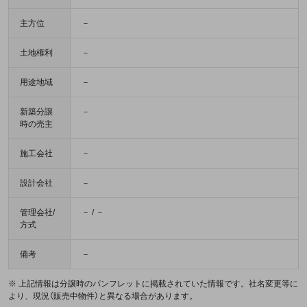
主方位
－
土地権利
－
用途地域
－
新築分譲
－
時の売主
施工会社
－
設計会社
－
管理会社/
－ / －
方式
備考
－
※ 上記情報は分譲時のパンフレットに掲載されていた情報です。社名変更等に
より、現況（販売中物件）と異なる場合があります。