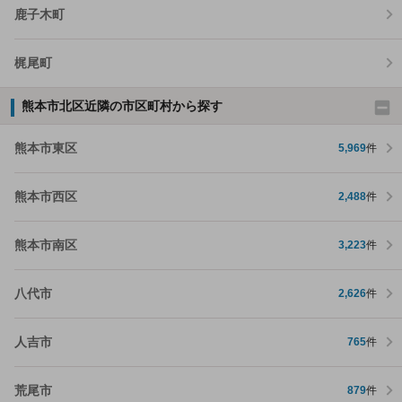
鹿子木町
梶尾町
熊本市北区近隣の市区町村から探す
熊本市東区
5,969
件
熊本市西区
2,488
件
熊本市南区
3,223
件
八代市
2,626
件
人吉市
765
件
荒尾市
879
件