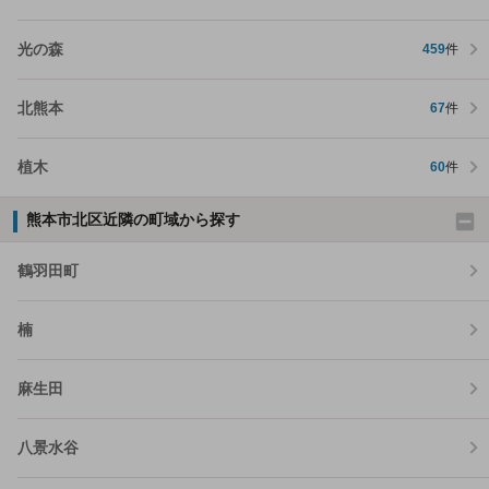
光の森
459
件
北熊本
67
件
植木
60
件
熊本市北区近隣の町域から探す
鶴羽田町
楠
麻生田
八景水谷