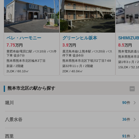
ベレ・ハーモニー
グリーンヒル坂本
SHIMIZU
7.75
3.9
8.5
万円
万円
万円
豊肥本線/竜田口駅 バス10分 バス停
鹿児島本線/上熊本駅 バス20分 バス
熊本電気鉄道/
下車 徒歩7分
停下車 徒歩6分
熊本県熊本市
熊本県熊本市北区楡木3丁目
熊本県熊本市北区下硯川2丁目7-69
築1年3ヶ月 / 
新築 / 2階建
築32年11ヶ月 / 2階建
1SLDK / 52.
2LDK / 60.10㎡
2DK / 40.04㎡
熊本市北区の駅から探す
堀川
90
件
八景水谷
36
件
西里
91
件