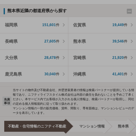
熊本県近隣の都道府県から探す
福岡県
佐賀県
151,601
件
19,449
件
長崎県
熊本県
27,605
件
39,546
件
大分県
宮崎県
28,478
件
21,920
件
鹿児島県
沖縄県
30,040
件
41,401
件
当サイトの物件及び不動産会社、外壁塗装業者の情報は検索パートナーが提供している情
報であり、ニフティライフスタイル株式会社は内容の責任を負わないことを予めご了承く
ださい。本サービス内でお客様が入力される個人情報は、検索パートナーが取得し、同社
免責
事項
の定める個人情報規約に従って取り扱われます。
マンション情報の一部の販売価格、賃料、間取り、専有面積は、マンションレビューのデ
ータを表示しています。
不動産・住宅情報のニフティ不動産
マンション情報
熊本県