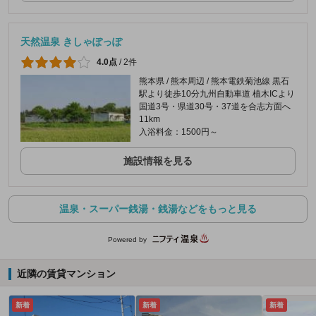
天然温泉 きしゃぽっぽ
4.0点
/
2件
熊本県 / 熊本周辺 / 熊本電鉄菊池線 黒石
駅より徒歩10分九州自動車道 植木ICより
国道3号・県道30号・37道を合志方面へ
11km
入浴料金：1500円～
施設情報を見る
温泉・スーパー銭湯・銭湯などをもっと見る
Powered by
近隣の賃貸マンション
新着
新着
新着