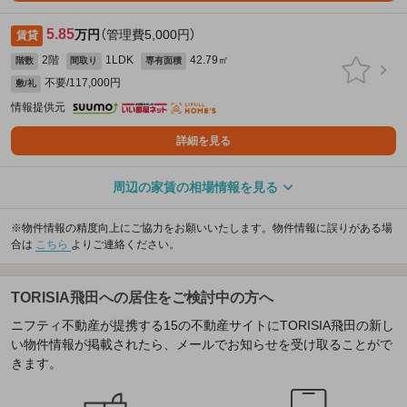
5.85
万円
（管理費5,000円）
賃貸
2階
1LDK
42.79㎡
階数
間取り
専有面積
不要/117,000円
敷/礼
情報提供元
詳細を見る
周辺の家賃の相場情報を見る
※物件情報の精度向上にご協力をお願いいたします。物件情報に誤りがある場
合は
こちら
よりご連絡ください。
TORISIA飛田への居住をご検討中の方へ
ニフティ不動産が提携する15の不動産サイトにTORISIA飛田の新し
い物件情報が掲載されたら、メールでお知らせを受け取ることがで
きます。