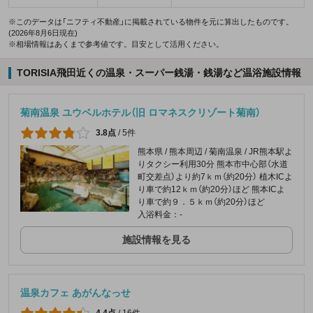
※このデータは「ニフティ不動産」に掲載されている物件を元に算出したものです。
(2026年8月6日現在)
※相場情報はあくまで参考値です。目安として活用ください。
TORISIA飛田近くの温泉・スーパー銭湯・銭湯など温浴施設情報
菊南温泉 ユウベルホテル（旧 ロマネスクリゾート菊南）
3.8点
/
5件
熊本県 / 熊本周辺 / 菊南温泉 / JR熊本駅よ
りタクシー利用30分 熊本市中心部（水道
町交差点）より約7ｋｍ（約20分） 植木ICよ
り車で約12ｋｍ（約20分）ほど 熊本ICよ
り車で約９．５ｋｍ（約20分）ほど
入浴料金：-
施設情報を見る
温泉カフェ あがんなっせ
4.4点
/
16件