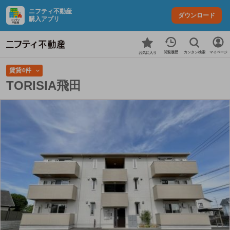
ニフティ不動産
ダウンロード
購入アプリ
カンタン検索
閲覧履歴
マイページ
お気に入り
賃貸4件
TORISIA飛田