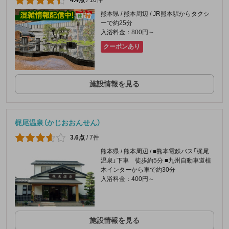
熊本県 / 熊本周辺 / JR熊本駅からタクシ
ーで約25分
入浴料金：800円～
クーポンあり
施設情報を見る
梶尾温泉（かじおおんせん）
3.6点
/
7件
熊本県 / 熊本周辺 / ■熊本電鉄バス「梶尾
温泉」下車 徒歩約5分 ■九州自動車道植
木インターから車で約30分
入浴料金：400円～
施設情報を見る