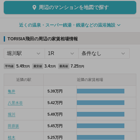
周辺のマンションを地図で探す
近くの温泉・スーパー銭湯・銭湯などの温浴施設
TORISIA飛田の周辺の家賃相場情報
5.49
3.4
7.25
平均値
最安値
最高値
万円
万円
万円
近隣の駅
近隣の家賃相場
亀井
5.39万円
八景水谷
5.42万円
堀川
5.49万円
田原坂
5.45万円
植木
5.25万円