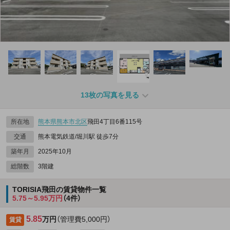
13枚の写真を見る
所在地
熊本県
熊本市北区
飛田4丁目6番115号
交通
熊本電気鉄道/堀川駅 徒歩7分
築年月
2025年10月
総階数
3階建
TORISIA飛田の賃貸物件一覧
5.75～5.95万円
（4件）
5.85
万円
（管理費5,000円）
賃貸