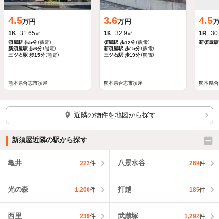
4.5
3.6
4.5
万円
万円
1K
31.65㎡
1K
32.9㎡
1R
30
須屋駅
歩5分
（熊電）
須屋駅
歩12分
（熊電）
新須屋駅
新須屋駅
歩6分
（熊電）
新須屋駅
歩15分
（熊電）
三ツ石駅
歩15分
（熊電）
三ツ石駅
歩19分
（熊電）
熊本県合志市須屋
熊本県合志市須屋
熊本県合
近隣の物件を地図から探す
新須屋近隣の駅から探す
亀井
八景水谷
222
件
269
件
光の森
打越
1,200
件
185
件
西里
武蔵塚
239
件
1,292
件