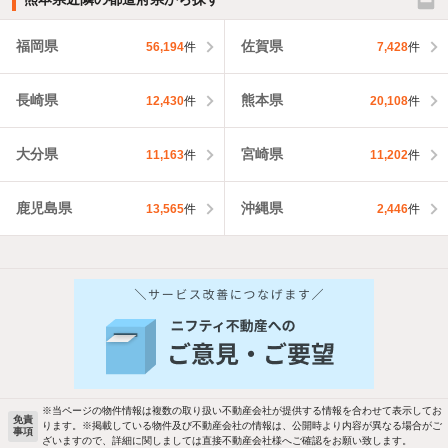
福岡県
佐賀県
56,194
件
7,428
件
長崎県
熊本県
12,430
件
20,108
件
大分県
宮崎県
11,163
件
11,202
件
鹿児島県
沖縄県
13,565
件
2,446
件
※当ページの物件情報は複数の取り扱い不動産会社が提供する情報を合わせて表示してお
免責
ります。※掲載している物件及び不動産会社の情報は、公開時より内容が異なる場合がご
事項
ざいますので、詳細に関しましては直接不動産会社様へご確認をお願い致します。