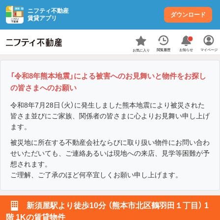
ニフティ不動産
ダウンロード
賃貸アプリ
お知らせ
閲覧履歴
マイページ
お気に入り
「令和8年熊本地震」による被害へのお見舞いと物件をお探し
の皆さまへのお願い
令和8年7月28日（火）に発生しました熊本地震により被災された
皆さま並びにご家族、関係者の皆さまに心よりお見舞い申し上げ
ます。
被災地に所在する不動産会社ならびに取り扱い物件にお問い合わ
せいただいても、ご連絡あるいは現地への来店、見学等困難が予
想されます。
ご理解、ご了承のほど何卒宜しくお願い申し上げます。
新須屋駅より徒歩10分 （熊本市北区鶴羽田１丁目） 1
階 1Kの賃貸物件