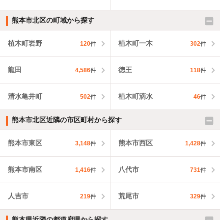
熊本市北区の町域から探す
植木町岩野
植木町一木
120
件
302
件
龍田
徳王
4,586
件
118
件
清水亀井町
植木町滴水
502
件
46
件
熊本市北区近隣の市区町村から探す
熊本市東区
熊本市西区
3,148
件
1,428
件
熊本市南区
八代市
1,416
件
731
件
人吉市
荒尾市
219
件
329
件
熊本県近隣の都道府県から探す