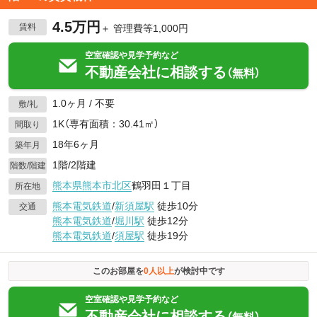
4.5万円
賃料
＋ 管理費等1,000円
空室確認や見学予約など
不動産会社に相談する
（無料）
1.0ヶ月 / 不要
敷/礼
1K（専有面積：30.41㎡）
間取り
18年6ヶ月
築年月
1階/2階建
階数/階建
熊本県
熊本市北区
鶴羽田１丁目
所在地
熊本電気鉄道
/
新須屋駅
徒歩10分
交通
熊本電気鉄道
/
堀川駅
徒歩12分
熊本電気鉄道
/
須屋駅
徒歩19分
このお部屋を
0
人以上
が検討中です
空室確認や見学予約など
不動産会社に相談する