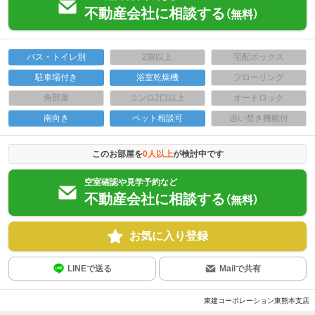
不動産会社に相談する
（無料）
バス・トイレ別
2階以上
宅配ボックス
駐車場付き
浴室乾燥機
フローリング
角部屋
コンロ2口以上
オートロック
南向き
ペット相談可
追い焚き機能付
このお部屋を
0
人以上
が検討中です
空室確認や見学予約など
不動産会社に相談する
（無料）
お気に入り登録
LINEで送る
Mailで共有
東建コーポレーション東熊本支店