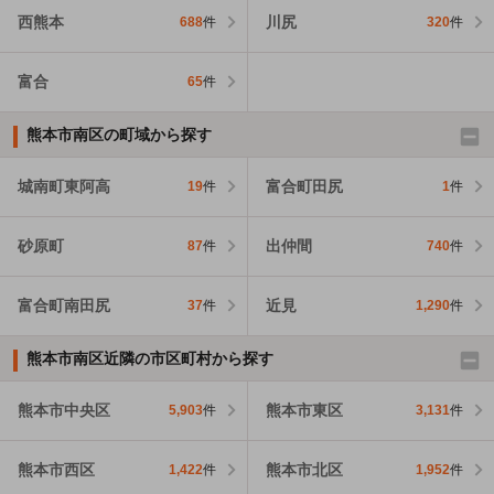
西熊本
川尻
688
件
320
件
富合
65
件
熊本市南区の町域から探す
城南町東阿高
富合町田尻
19
件
1
件
砂原町
出仲間
87
件
740
件
富合町南田尻
近見
37
件
1,290
件
熊本市南区近隣の市区町村から探す
熊本市中央区
熊本市東区
5,903
件
3,131
件
熊本市西区
熊本市北区
1,422
件
1,952
件