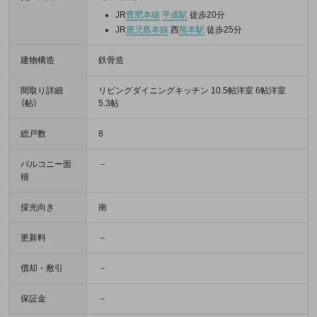
JR
豊肥本線
平成駅
徒歩20分
JR
鹿児島本線
西
熊本駅
徒歩25分
建物構造
鉄骨造
間取り詳細
リビングダイニングキッチン 10.5帖洋室 6帖洋室
（帖）
5.3帖
総戸数
8
バルコニー面
－
積
採光向き
南
更新料
－
償却・敷引
－
保証金
－