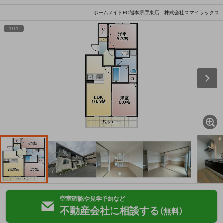
ホームメイトFC熊本県庁東店 株式会社スマイラックス
1
/
11
空室確認や見学予約など
不動産会社に相談する
（無料）