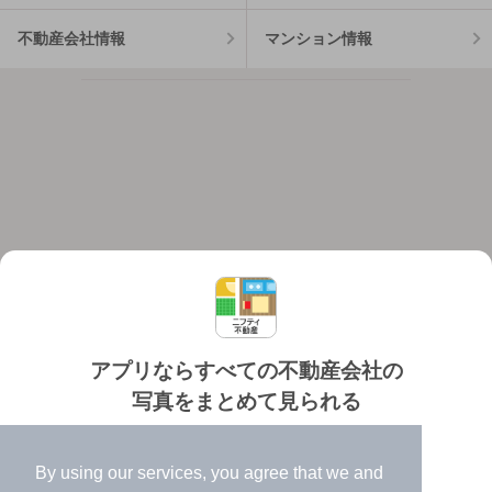
不動産会社情報
マンション情報
アプリならすべての不動産会社の
写真をまとめて見られる
対応機種
個人情報保護ポリシー
利用規約
運営会社
✔️
たくさんの写真でイメージふくらむ
ヘルプ・お問い合わせ
採用情報
By using our services, you agree that we and
✔️
高速表示で似た物件も見つけやすい