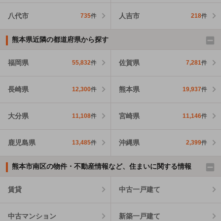
八代市
人吉市
735
件
218
件
熊本県近隣の都道府県から探す
福岡県
佐賀県
55,832
件
7,281
件
長崎県
熊本県
12,300
件
19,937
件
大分県
宮崎県
11,108
件
11,146
件
鹿児島県
沖縄県
13,485
件
2,399
件
熊本市南区の物件・不動産情報など、住まいに関する情報
賃貸
中古一戸建て
中古マンション
新築一戸建て