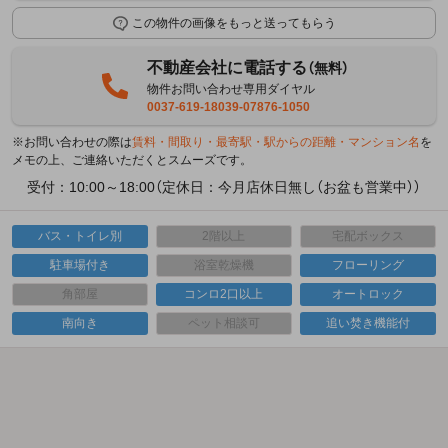
この物件の画像をもっと送ってもらう
不動産会社に電話する
（無料）
物件お問い合わせ専用ダイヤル
0037-619-18039-07876-1050
※お問い合わせの際は
賃料・間取り・最寄駅・駅からの距離・マンション名
を
メモの上、ご連絡いただくとスムーズです。
受付：10:00～18:00（定休日：今月店休日無し（お盆も営業中））
バス・トイレ別
2階以上
宅配ボックス
駐車場付き
浴室乾燥機
フローリング
角部屋
コンロ2口以上
オートロック
南向き
ペット相談可
追い焚き機能付