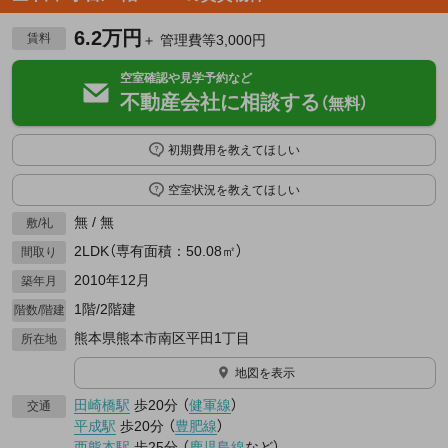
6.2万円
賃料
＋ 管理費等3,000円
空室確認や見学予約など
不動産会社に相談する
（無料）
初期費用を教えてほしい
空室状況を教えてほしい
無 / 無
敷/礼
2LDK（専有面積：50.08㎡）
間取り
2010年12月
築年月
1階/2階建
階数/階建
熊本県熊本市南区平田1丁目
所在地
地図を表示
田崎橋駅
歩20分
（
健軍線
）
交通
平成駅
歩20分
（
豊肥線
）
西熊本駅
歩25分
（
鹿児島線
など
）