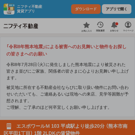
ニフティ不動産
ダウンロード
アプリで開く
賃貸アプリ
お知らせ
閲覧履歴
マイページ
お気に入り
「令和8年熊本地震」による被害へのお見舞いと物件をお探し
の皆さまへのお願い
令和8年7月28日（火）に発生しました熊本地震により被災された
皆さま並びにご家族、関係者の皆さまに心よりお見舞い申し上げ
ます。
被災地に所在する不動産会社ならびに取り扱い物件にお問い合わ
せいただいても、ご連絡あるいは現地への来店、見学等困難が予
想されます。
ご理解、ご了承のほど何卒宜しくお願い申し上げます。
エスポワールＭ 103 平成駅より徒歩20分 （熊本市南
区平田1丁目） 1階 2LDKの賃貸物件