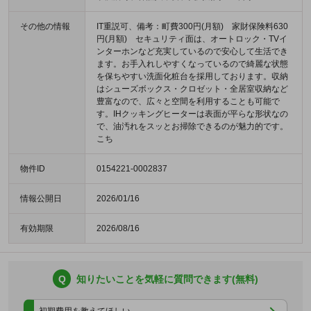
その他の情報
IT重説可、備考：町費300円(月額) 家財保険料630
円(月額) セキュリティ面は、オートロック・TVイ
ンターホンなど充実しているので安心して生活でき
ます。お手入れしやすくなっているので綺麗な状態
を保ちやすい洗面化粧台を採用しております。収納
はシューズボックス・クロゼット・全居室収納など
豊富なので、広々と空間を利用することも可能で
す。IHクッキングヒーターは表面が平らな形状なの
で、油汚れをスッとお掃除できるのが魅力的です。
こち
物件ID
0154221-0002837
情報公開日
2026/01/16
有効期限
2026/08/16
Q
知りたいことを気軽に質問できます(無料)
初期費用を教えてほしい