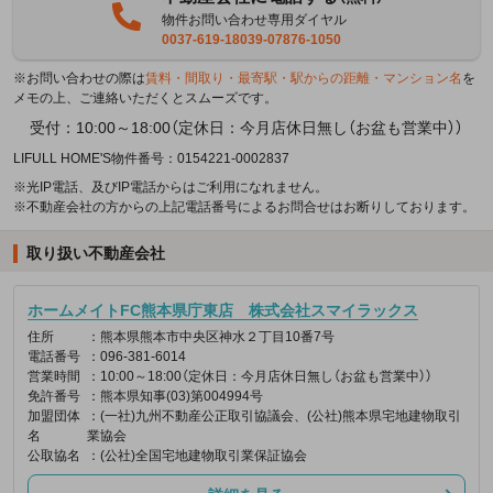
物件お問い合わせ専用ダイヤル
0037-619-18039-07876-1050
※お問い合わせの際は
賃料・間取り・最寄駅・駅からの距離・マンション名
を
メモの上、ご連絡いただくとスムーズです。
受付：10:00～18:00（定休日：今月店休日無し（お盆も営業中））
LIFULL HOME'S物件番号：0154221-0002837
※光IP電話、及びIP電話からはご利用になれません。
※不動産会社の方からの上記電話番号によるお問合せはお断りしております。
取り扱い不動産会社
ホームメイトFC熊本県庁東店 株式会社スマイラックス
住所
：熊本県熊本市中央区神水２丁目10番7号
電話番号
：096-381-6014
営業時間
：10:00～18:00（定休日：今月店休日無し（お盆も営業中））
免許番号
：熊本県知事(03)第004994号
加盟団体
：(一社)九州不動産公正取引協議会、(公社)熊本県宅地建物取引
名
業協会
公取協名
：(公社)全国宅地建物取引業保証協会