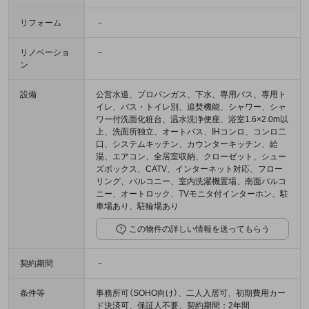
リフォーム
－
リノベーショ
－
ン
設備
公営水道、プロパンガス、下水、専用バス、専用ト
イレ、バス・トイレ別、追焚機能、シャワー、シャ
ワー付洗面化粧台、温水洗浄便座、浴室1.6×2.0m以
上、洗面所独立、オートバス、IHコンロ、コンロ二
口、システムキッチン、カウンターキッチン、給
湯、エアコン、全居室収納、クローゼット、シュー
ズボックス、CATV、インターネット対応、フロー
リング、バルコニー、室内洗濯機置場、南面バルコ
ニー、オートロック、TVモニタ付インターホン、駐
車場あり、駐輪場あり
この物件の詳しい情報を送ってもらう
契約期間
－
条件等
事務所可（SOHO向け）、二人入居可、初期費用カー
ド決済可、保証人不要、契約期間：2年間