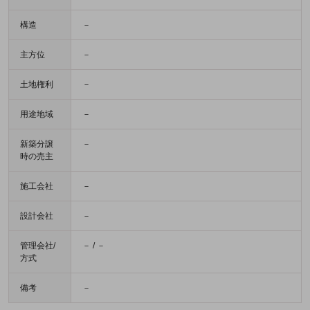
構造
－
主方位
－
土地権利
－
用途地域
－
新築分譲
－
時の売主
施工会社
－
設計会社
－
管理会社/
－ / －
方式
備考
－