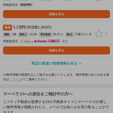
情報提供元
詳細を見る
5.1
万円
（管理費1,800円）
賃貸
1階
1LDK
50.57㎡
不要/1.0ヶ月
階数
間取り
専有面積
敷/礼
情報提供元
など
詳細を見る
周辺の家賃の相場情報を見る
※物件情報の精度向上にご協力をお願いいたします。物件情報に誤りがある場
合は
こちら
よりご連絡ください。
マーベラスIへの居住をご検討中の方へ
ニフティ不動産が提携する15の不動産サイトにマーベラスIの新し
い物件情報が掲載されたら、メールでお知らせを受け取ることがで
きます。