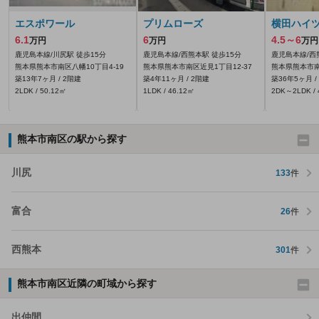
エスポワール
プリムローズ
横田ハイ
6.1
6
4.5～6
万円
万円
万円
鹿児島本線/川尻駅 徒歩15分
鹿児島本線/西熊本駅 徒歩15分
鹿児島本線/西
熊本県熊本市南区八幡10丁目4-19
熊本県熊本市南区近見1丁目12-37
熊本県熊本市南
築13年7ヶ月 / 2階建
築4年11ヶ月 / 2階建
築36年5ヶ月 /
2LDK / 50.12㎡
1LDK / 46.12㎡
2DK～2LDK / 
熊本市南区の駅から探す
川尻
133
件
富合
26
件
西熊本
301
件
熊本市南区近隣の町域から探す
出仲間