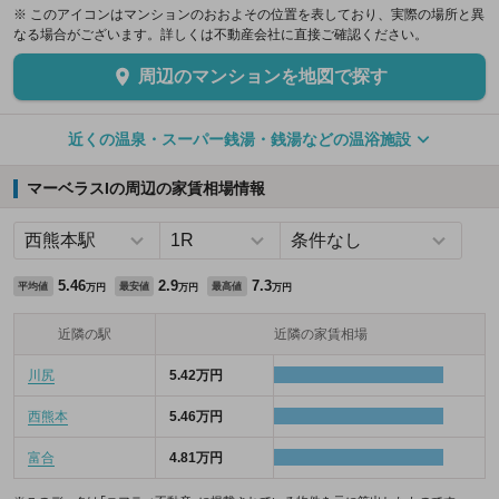
※ このアイコンはマンションのおおよその位置を表しており、実際の場所と異
なる場合がございます。詳しくは不動産会社に直接ご確認ください。
周辺のマンションを地図で探す
近くの温泉・スーパー銭湯・銭湯などの温浴施設
マーベラスIの周辺の家賃相場情報
5.46
2.9
7.3
平均値
最安値
最高値
万円
万円
万円
近隣の駅
近隣の家賃相場
川尻
5.42万円
西熊本
5.46万円
富合
4.81万円