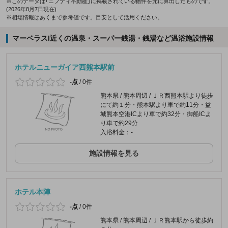
※このデータは「ニフティ不動産」に掲載されている物件を元に算出したものです。
(2026年8月7日現在)
※相場情報はあくまで参考値です。目安として活用ください。
マーベラスI近くの温泉・スーパー銭湯・銭湯など温浴施設情報
ホテルニューガイア西熊本駅前
-点
/
0件
熊本県 / 熊本周辺 / ＪＲ西熊本駅より徒歩
にて約１分・熊本駅より車で約11分・益
城熊本空港ICより車で約32分・御船ICよ
り車で約29分
入浴料金：-
施設情報を見る
ホテル本陣
-点
/
0件
熊本県 / 熊本周辺 / ＪＲ熊本駅から徒歩約