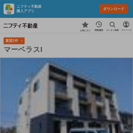
ニフティ不動産
ダウンロード
購入アプリ
カンタン検索
閲覧履歴
マイページ
お気に入り
賃貸2件
マーベラスI