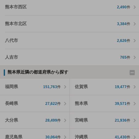
熊本市西区
2,490
件
熊本市北区
3,384
件
八代市
2,626
件
人吉市
765
件
熊本県近隣の都道府県から探す
福岡県
佐賀県
151,763
件
19,477
件
長崎県
熊本県
27,622
件
39,571
件
大分県
宮崎県
28,499
件
21,936
件
鹿児島県
沖縄県
30,064
件
41,430
件