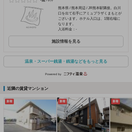
熊本県 / 熊本周辺 / JR熊本駅隣接。白川
口を出て右手にアミュプラザくまもとが
ございます。ホテル入口は、1階右端に
なります。
入浴料金：-
施設情報を見る
温泉・スーパー銭湯・銭湯などをもっと見る
Powered by
近隣の賃貸マンション
新着
新着
新着