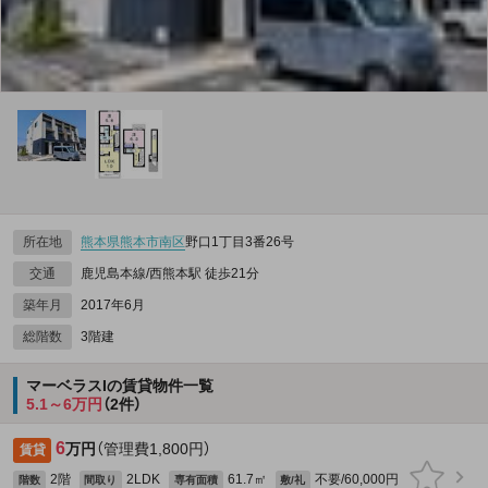
所在地
熊本県
熊本市南区
野口1丁目3番26号
交通
鹿児島本線/西熊本駅 徒歩21分
築年月
2017年6月
総階数
3階建
マーベラスIの賃貸物件一覧
5.1～6万円
（2件）
6
万円
（管理費1,800円）
賃貸
2階
2LDK
61.7㎡
不要/60,000円
階数
間取り
専有面積
敷/礼