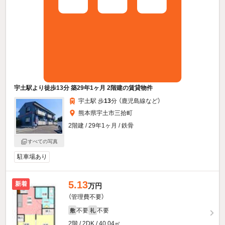
宇土駅より徒歩13分 築29年1ヶ月 2階建の賃貸物件
宇土駅 歩
13
分 （鹿児島線
など
）
熊本県宇土市三拾町
2階建 / 29年1ヶ月 / 鉄骨
すべての写真
駐車場あり
5.13
新着
万円
（管理費不要）
不要
不要
敷
礼
2階 / 2DK / 40.04㎡