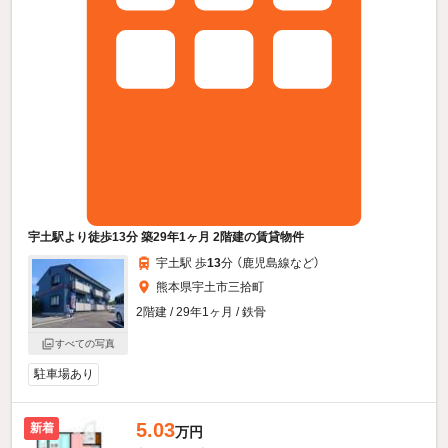
宇土駅より徒歩13分 築29年1ヶ月 2階建の賃貸物件
宇土駅 歩
13
分 （鹿児島線
など
）
熊本県宇土市三拾町
2階建 / 29年1ヶ月 / 鉄骨
すべての写真
駐車場あり
5.03
新着
万円