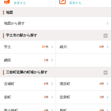
変更する
変更する
地図
地図から探す
宇土市の駅から探す
宇土
緑川
67
件
6
件
網田
1
件
三拾町近隣の町域から探す
古城町
境目町
6
件
4
件
栄町
定府町
4
件
1
件
新小路町
新町
4
件
4
件