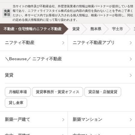
駐車場あり
ペット相談
当サイトの物件及び不動産会社、外壁塗装業者の情報は検索パートナーが提供している情
報であり、ニフティライフスタイル株式会社は内容の責任を負わないことを予めご了承く
免責
事項
ださい。本サービス内でお客様が入力される個人情報は、検索パートナーが取得し、同社
洗濯機置場あり
独立洗面台
の定める個人情報規約に従って取り扱われます。
不動産・住宅情報のニフティ不動産
賃貸
熊本県
宇土市
エアコンあり
都市ガス
ニフティ不動産
ニフティ不動産アプリ
温水洗浄便座
オートロック
＼Because／ ニフティ不動産
コンロ2口以上
追焚き機能
賃貸
TV付インターホン
角部屋
新着のみ
インターネット無料
月極駐車場
賃貸事務所・賃貸オフィス
貸店舗・店舗賃貸
貸し倉庫
該当件数:
物件一覧に反映
5
件
新築一戸建て
新築マンション