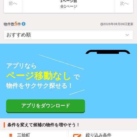
1ページ目
前へ
次へ
全1ページ
5
物件数
件
2026年08月09日
更新
アプリなら
ページ移動なし
で
物件をサクサク探せる！
アプリをダウンロード
条件を変えて候補の物件を増やそう！
三拾町
絞り込み条件