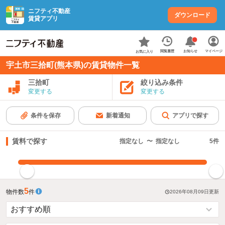
ニフティ不動産
ダウンロード
賃貸アプリ
お知らせ
閲覧履歴
マイページ
お気に入り
宇土市三拾町(熊本県)の賃貸物件一覧
三拾町
絞り込み条件
変更する
変更する
条件を保存
新着通知
アプリで探す
賃料で探す
指定なし
〜
指定なし
5
件
指定した賃料で絞り込む
5
物件数
件
2026年08月09日
更新