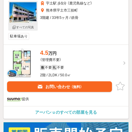
宇土駅 歩
1
分 （鹿児島線
など
）
熊本県宇土市三拾町
3階建 / 33年5ヶ月 / 鉄骨
すべての写真
駐車場あり
4.5
万円
（管理費不要）
不要
不要
敷
礼
2階 / 2LDK / 50.0㎡
お問い合わせ
（無料）
提供
アーバンｕのすべての部屋を見る