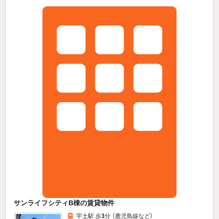
サンライフシティB棟の賃貸物件
宇土駅 歩
3
分 （鹿児島線
など
）