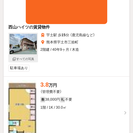
西山ハイツの賃貸物件
宇土駅 歩
15
分 （鹿児島線
など
）
熊本県宇土市三拾町
2階建 / 40年9ヶ月 / 木造
すべての写真
駐車場あり
3.8
万円
（管理費不要）
38,000円
不要
敷
礼
1階 / 1K / 30.0㎡