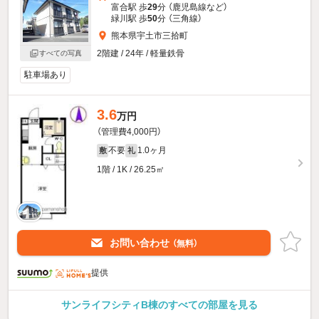
富合駅 歩
29
分 （鹿児島線
など
）
緑川駅 歩
50
分 （三角線）
熊本県宇土市三拾町
2階建 / 24年 / 軽量鉄骨
すべての写真
駐車場あり
3.6
万円
（管理費4,000円）
不要
1.0ヶ月
敷
礼
1階 / 1K / 26.25㎡
お問い合わせ
（無料）
提供
サンライフシティB棟のすべての部屋を見る