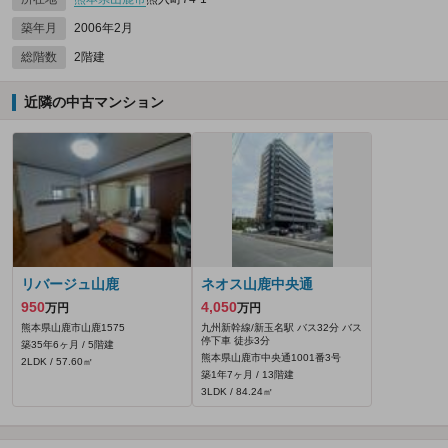
築年月
2006年2月
総階数
2階建
近隣の中古マンション
リバージュ山鹿
ネオス山鹿中央通
950
4,050
万円
万円
熊本県山鹿市山鹿1575
九州新幹線/新玉名駅 バス32分 バス
停下車 徒歩3分
築35年6ヶ月 / 5階建
熊本県山鹿市中央通1001番3号
2LDK / 57.60㎡
築1年7ヶ月 / 13階建
3LDK / 84.24㎡