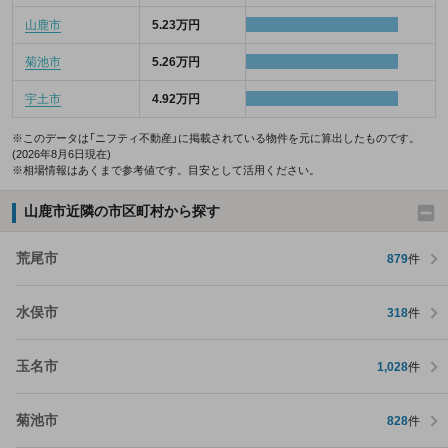
山鹿市
5.23万円
菊池市
5.26万円
宇土市
4.92万円
※このデータは「ニフティ不動産」に掲載されている物件を元に算出したものです。
(2026年8月6日現在)
※相場情報はあくまで参考値です。目安として活用ください。
山鹿市近隣の市区町村から探す
荒尾市
879
件
水俣市
318
件
玉名市
1,028
件
菊池市
828
件