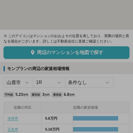
※ このアイコンはマンションのおおよその位置を表しており、実際の場所と異
なる場合がございます。詳しくは不動産会社に直接ご確認ください。
周辺のマンションを地図で探す
モンブランの周辺の家賃相場情報
5.23
3
6.8
平均値
最安値
最高値
万円
万円
万円
近隣の市区
近隣の家賃相場
水俣市
5.6万円
玉名市
5.18万円