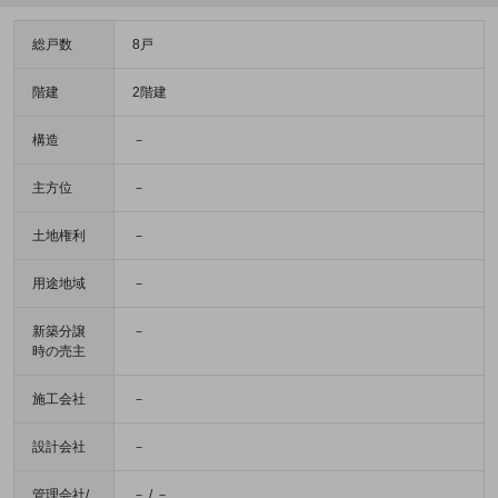
総戸数
8戸
階建
2階建
構造
－
主方位
－
土地権利
－
用途地域
－
新築分譲
－
時の売主
施工会社
－
設計会社
－
管理会社/
－ / －