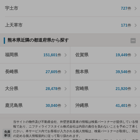
宇土市
727
件
上天草市
171
件
熊本県近隣の都道府県から探す
福岡県
佐賀県
151,601
件
19,449
件
長崎県
熊本県
27,605
件
39,546
件
大分県
宮崎県
28,478
件
21,920
件
鹿児島県
沖縄県
30,040
件
41,401
件
当サイトの物件及び不動産会社、外壁塗装業者の情報は検索パートナーが提供している情
報であり、ニフティライフスタイル株式会社は内容の責任を負わないことを予めご了承く
ださい。本サービス内でお客様が入力される個人情報は、検索パートナーが取得し、同社
免責
事項
の定める個人情報規約に従って取り扱われます。