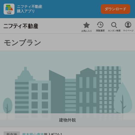
ニフティ不動産
ダウンロード
購入アプリ
カンタン検索
閲覧履歴
マイページ
お気に入り
モンブラン
建物外観
所在地
熊本県
山鹿市
熊入町74‐1