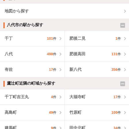
地図から探す
八代市の駅から探す
千丁
肥後二見
101
件
1
件
八代
肥後高田
498
件
131
件
有佐
新八代
17
件
356
件
鷹辻町近隣の町域から探す
千丁町吉王丸
大福寺町
4
件
17
件
高島町
竹原町
49
件
100
件
建馬町
田中北町
9
件
34
件