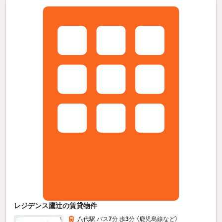
レジデンス鷹辻の賃貸物件
八代駅 バス
7
分 歩
3
分 （鹿児島線
など
）