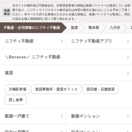
駐車場あり
ペット相談
当サイトの物件及び不動産会社、外壁塗装業者の情報は検索パートナーが提供している情
報であり、ニフティライフスタイル株式会社は内容の責任を負わないことを予めご了承く
免責
事項
ださい。本サービス内でお客様が入力される個人情報は、検索パートナーが取得し、同社
洗濯機置場あり
独立洗面台
の定める個人情報規約に従って取り扱われます。
不動産・住宅情報のニフティ不動産
賃貸
熊本県
八代市
エアコンあり
都市ガス
ニフティ不動産
ニフティ不動産アプリ
温水洗浄便座
オートロック
＼Because／ ニフティ不動産
コンロ2口以上
追焚き機能
賃貸
TV付インターホン
角部屋
新着のみ
インターネット無料
月極駐車場
賃貸事務所・賃貸オフィス
貸店舗・店舗賃貸
貸し倉庫
該当件数:
物件一覧に反映
2
件
新築一戸建て
新築マンション