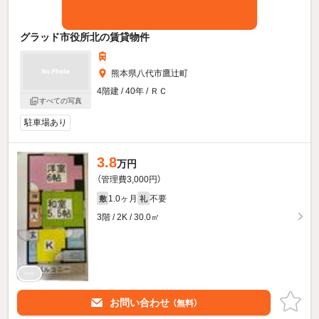
グラッド市役所北の賃貸物件
熊本県八代市鷹辻町
4階建 / 40年 / ＲＣ
すべての写真
駐車場あり
3.8
万円
（管理費3,000円）
1.0ヶ月
不要
敷
礼
3階 / 2K / 30.0㎡
お問い合わせ
（無料）