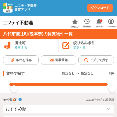
ニフティ不動産
ダウンロード
賃貸アプリ
お知らせ
閲覧履歴
マイページ
お気に入り
八代市鷹辻町(熊本県)の賃貸物件一覧
鷹辻町
絞り込み条件
変更する
変更する
条件を保存
新着通知
アプリで探す
賃料で探す
指定なし
〜
指定なし
2
件
指定した賃料で絞り込む
2
物件数
件
2026年07月31日
更新