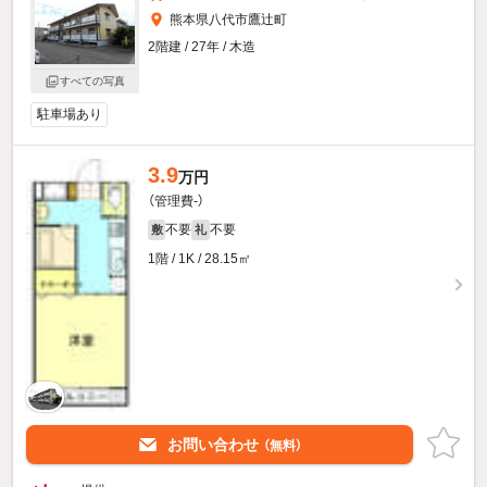
熊本県八代市鷹辻町
2階建 / 27年 / 木造
すべての写真
駐車場あり
3.9
万円
（管理費-）
不要
不要
敷
礼
1階 / 1K / 28.15㎡
お問い合わせ
（無料）