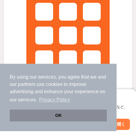
By using our services, you agree that we and
our
partners
use cookies to improve
advertising and enhance your experience on
アプリに切り替えて、サクサクお部屋探し
our services.
Privacy Policy
会員登録なしですぐ使える。マップ検索やお気に入り保存など、
アプリ限定の便利な機能が使えます！
セジュールＭ１の賃貸物件
OK
富野荘駅 歩
5
分 （近鉄京都線）
Web版で続行
アプリを開く
市区町村を変更
絞り込み条件を変更
寺田駅 歩
23
分 （近鉄京都線）
長池駅 歩
27
分 （奈良線）