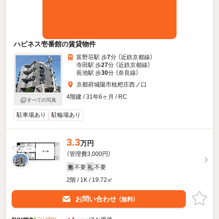
ハピネス壱番館の賃貸物件
富野荘駅 歩
7
分 （近鉄京都線）
寺田駅 歩
27
分 （近鉄京都線）
長池駅 歩
30
分 （奈良線）
京都府城陽市枇杷庄西ノ口
4階建 / 31年6ヶ月 / RC
すべての写真
駐車場あり
駐輪場あり
3.3
万円
（管理費3,000円）
不要
不要
敷
礼
2階 / 1K / 19.72㎡
お問い合わせ
（無料）