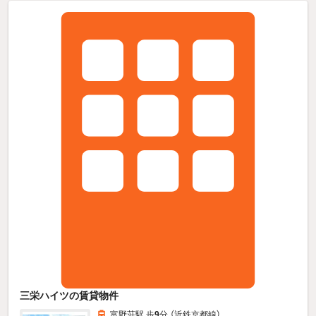
三栄ハイツの賃貸物件
富野荘駅 歩
9
分 （近鉄京都線）