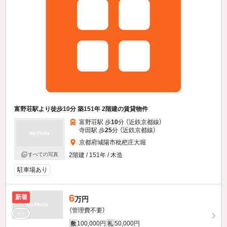
富野荘駅より徒歩10分 築151年 2階建の賃貸物件
富野荘駅 歩
10
分 （近鉄京都線）
寺田駅 歩
25
分 （近鉄京都線）
京都府城陽市枇杷庄大堀
すべての写真
2階建 / 151年 / 木造
駐車場あり
6
新着
万円
（管理費不要）
100,000円
50,000円
敷
礼