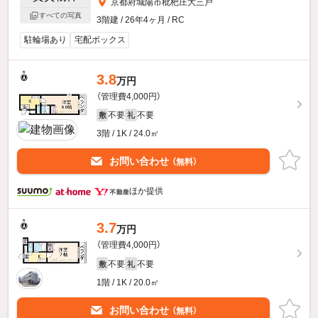
京都府城陽市枇杷庄大三戸
すべての写真
3階建 / 26年4ヶ月 / RC
駐輪場あり
宅配ボックス
3.8
万円
（管理費4,000円）
不要
不要
敷
礼
3階 / 1K / 24.0㎡
お問い合わせ
（無料）
ほか提供
3.7
万円
（管理費4,000円）
不要
不要
敷
礼
1階 / 1K / 20.0㎡
お問い合わせ
（無料）