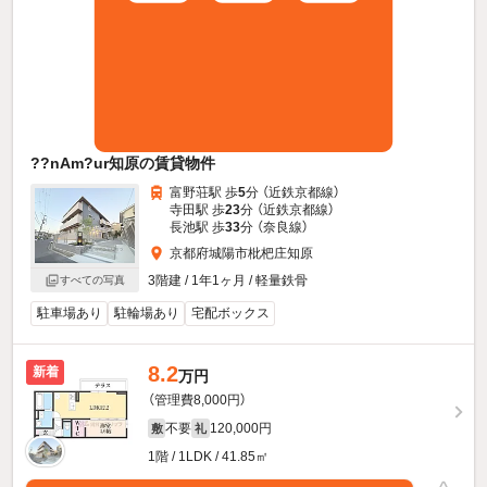
??nAm?ur知原の賃貸物件
富野荘駅 歩
5
分 （近鉄京都線）
寺田駅 歩
23
分 （近鉄京都線）
長池駅 歩
33
分 （奈良線）
京都府城陽市枇杷庄知原
3階建 / 1年1ヶ月 / 軽量鉄骨
すべての写真
駐車場あり
駐輪場あり
宅配ボックス
8.2
新着
万円
（管理費8,000円）
不要
120,000円
敷
礼
1階 / 1LDK / 41.85㎡