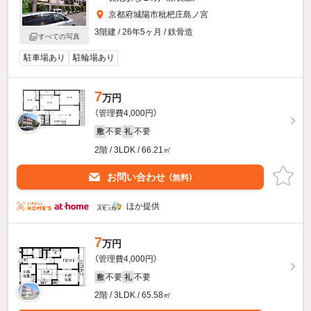
京都府城陽市枇杷庄島ノ宮
3階建 / 26年5ヶ月 / 鉄骨造
すべての写真
駐車場あり
駐輪場あり
7
万円
（管理費4,000円）
不要
不要
敷
礼
2階 / 3LDK / 66.21㎡
お問い合わせ
（無料）
ほか提供
7
万円
（管理費4,000円）
不要
不要
敷
礼
2階 / 3LDK / 65.58㎡