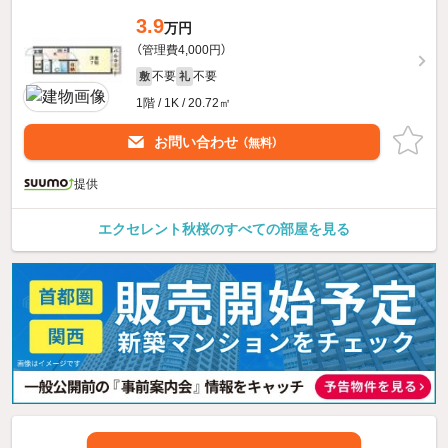
3.9
万円
（管理費4,000円）
不要
不要
敷
礼
1階 / 1K / 20.72㎡
お問い合わせ
（無料）
提供
エクセレント秋桜のすべての部屋を見る