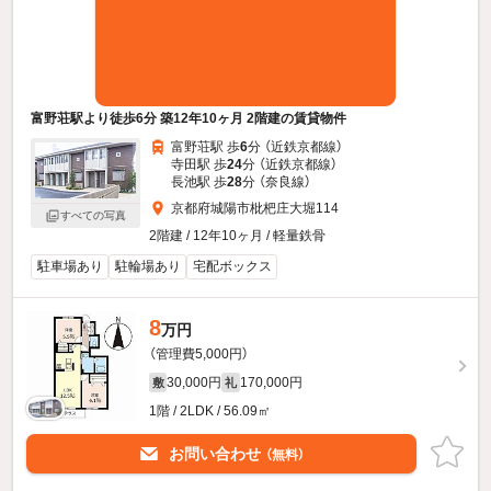
富野荘駅より徒歩6分 築12年10ヶ月 2階建の賃貸物件
富野荘駅 歩
6
分 （近鉄京都線）
寺田駅 歩
24
分 （近鉄京都線）
長池駅 歩
28
分 （奈良線）
京都府城陽市枇杷庄大堀114
すべての写真
2階建 / 12年10ヶ月 / 軽量鉄骨
駐車場あり
駐輪場あり
宅配ボックス
8
万円
（管理費5,000円）
30,000円
170,000円
敷
礼
1階 / 2LDK / 56.09㎡
お問い合わせ
（無料）