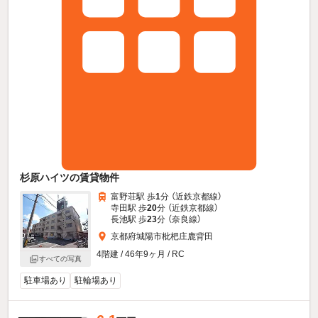
杉原ハイツの賃貸物件
富野荘駅 歩
1
分 （近鉄京都線）
寺田駅 歩
20
分 （近鉄京都線）
長池駅 歩
23
分 （奈良線）
京都府城陽市枇杷庄鹿背田
4階建 / 46年9ヶ月 / RC
すべての写真
駐車場あり
駐輪場あり