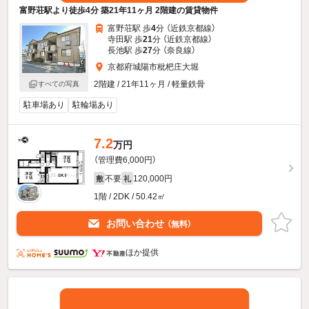
富野荘駅より徒歩4分 築21年11ヶ月 2階建の賃貸物件
富野荘駅 歩
4
分 （近鉄京都線）
寺田駅 歩
21
分 （近鉄京都線）
長池駅 歩
27
分 （奈良線）
京都府城陽市枇杷庄大堀
2階建 / 21年11ヶ月 / 軽量鉄骨
すべての写真
駐車場あり
駐輪場あり
7.2
万円
（管理費6,000円）
不要
120,000円
敷
礼
1階 / 2DK / 50.42㎡
お問い合わせ
（無料）
ほか提供