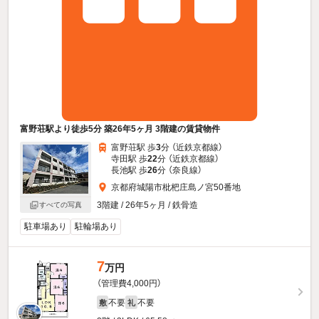
富野荘駅より徒歩5分 築26年5ヶ月 3階建の賃貸物件
富野荘駅 歩
3
分 （近鉄京都線）
寺田駅 歩
22
分 （近鉄京都線）
長池駅 歩
26
分 （奈良線）
京都府城陽市枇杷庄島ノ宮50番地
3階建 / 26年5ヶ月 / 鉄骨造
すべての写真
駐車場あり
駐輪場あり
7
万円
（管理費4,000円）
不要
不要
敷
礼