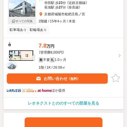
寺田駅 歩
23
分 （近鉄京都線）
長池駅 歩
27
分 （奈良線）
京都府城陽市枇杷庄島ノ宮
2階建 / 15年4ヶ月 / 木造
すべての写真
駐車場あり
駐輪場あり
7.8
万円
（管理費8,000円）
不要
1.0ヶ月
敷
礼
1階 / 1K / 26.08㎡
お問い合わせ
（無料）
ほか提供
レオネクストとののすべての部屋を見る