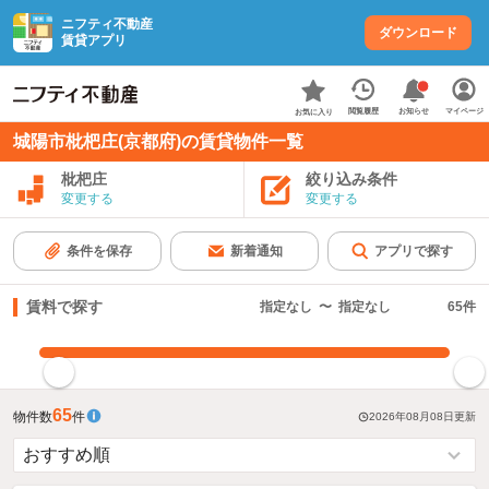
ニフティ不動産
ダウンロード
賃貸アプリ
お知らせ
閲覧履歴
マイページ
お気に入り
城陽市枇杷庄(京都府)の賃貸物件一覧
枇杷庄
絞り込み条件
変更する
変更する
条件を保存
新着通知
アプリで探す
賃料で探す
指定なし
〜
指定なし
65
件
指定した賃料で絞り込む
65
物件数
件
2026年08月08日
更新