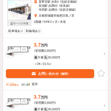
富野荘駅 歩
3
分 （近鉄京都線）
長池駅 歩
25
分 （奈良線）
寺田駅 歩
25
分 （近鉄京都線）
京都府城陽市枇杷庄島ノ宮
1階建 / 54年2ヶ月 / 木造
すべての写真
駐車場あり
駐輪場あり
3.7
万円
（管理費3,000円）
不要
30,000円
敷
礼
- / 2K / 31.5㎡
お問い合わせ
（無料）
提供
3.7
万円
（管理費3,000円）
不要
30,000円
敷
礼