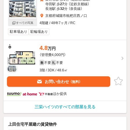
寺田駅 歩
27
分 （近鉄京都線）
長池駅 歩
32
分 （奈良線）
京都府城陽市枇杷庄西ノ口
4階建 / 48年7ヶ月 / RC
すべての写真
駐車場あり
駐輪場あり
4.8
万円
（管理費4,000円）
不要
不要
敷
礼
3階 / 3DK / 48.6㎡
お問い合わせ
（無料）
ほか提供
三栄ハイツのすべての部屋を見る
上田住宅平屋建の賃貸物件