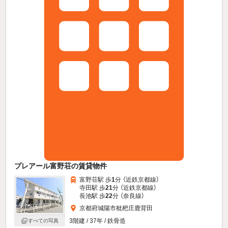
プレアール富野荘の賃貸物件
富野荘駅 歩
1
分 （近鉄京都線）
寺田駅 歩
21
分 （近鉄京都線）
長池駅 歩
22
分 （奈良線）
京都府城陽市枇杷庄鹿背田
3階建 / 37年 / 鉄骨造
すべての写真