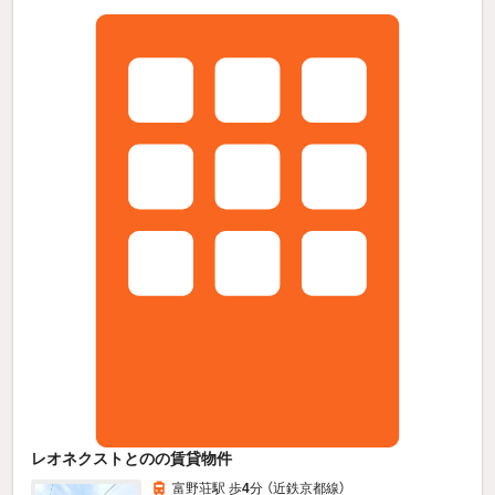
レオネクストとのの賃貸物件
富野荘駅 歩
4
分 （近鉄京都線）