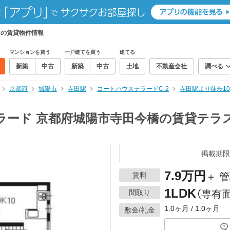
DKの賃貸物件情報
マンションを買う
一戸建てを買う
建てる
新築
中古
新築
中古
土地
不動産会社
調べる
京都府
城陽市
寺田駅
コートハウステラードC-2
寺田駅より徒歩10
ラード 京都府城陽市寺田今橋の賃貸テラ
掲載期限
7.9万円
賃料
＋ 管
1LDK
間取り
（専有面
1.0ヶ月 / 1.0ヶ月
敷金/礼金