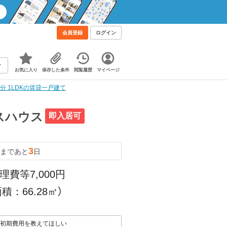
会員登録
ログイン
お気に入り
保存した条件
閲覧履歴
マイページ
分 1LDKの賃貸一戸建て
スハウス
即入居可
3
まであと
日
理費等7,000円
積：66.28㎡）
初期費用を教えてほしい