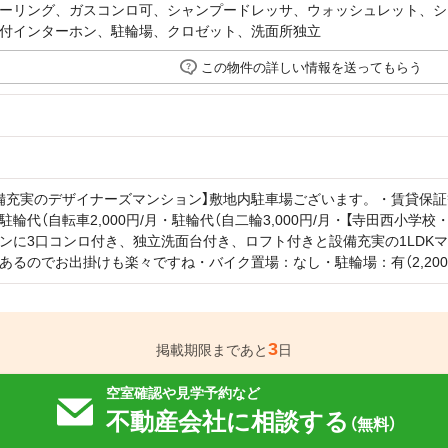
ーリング、ガスコンロ可、シャンプードレッサ、ウォッシュレット、シ
付インターホン、駐輪場、クロゼット、洗面所独立
この物件の詳しい情報を送ってもらう
備充実のデザイナーズマンション】敷地内駐車場ございます。・賃貸保証等：
駐輪代（自転車2,000円/月・駐輪代（自二輪3,000円/月・【寺田西小
ンに3口コンロ付き、独立洗面台付き、ロフト付きと設備充実の1LDK
があるのでお出掛けも楽々ですね・バイク置場：なし・駐輪場：有（2,20
3
掲載期限まであと
日
空室確認や見学予約など
不動産会社に相談する
（無料）