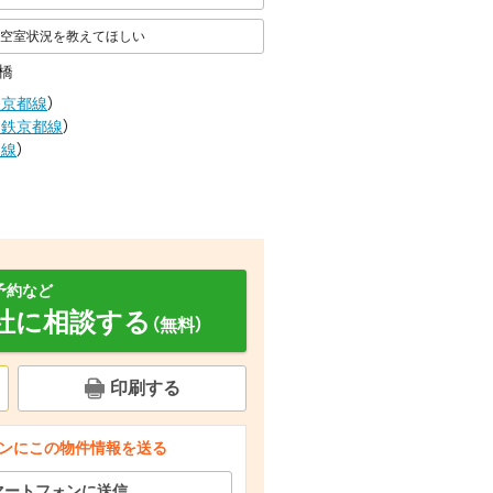
空室状況を教えてほしい
橋
鉄京都線
）
近鉄京都線
）
良線
）
予約など
社に相談する
（無料）
印刷する
その他
その他
その他
ンにこの物件情報を送る
マートフォンに送信
その他
その他
その他
その他