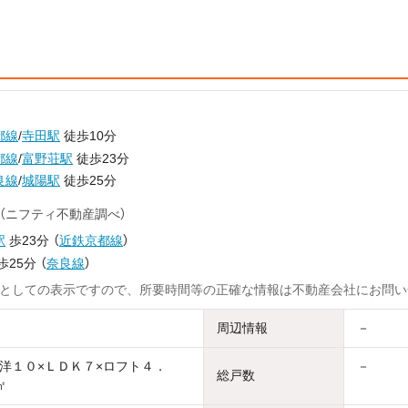
都線
/
寺田駅
徒歩10分
都線
/
富野荘駅
徒歩23分
良線
/
城陽駅
徒歩25分
（ニフティ不動産調べ）
駅
歩23分
（
近鉄京都線
）
歩25分
（
奈良線
）
としての表示ですので、所要時間等の正確な情報は不動産会社にお問い
周辺情報
－
洋１０×ＬＤＫ７×ロフト４．
－
総戸数
㎡