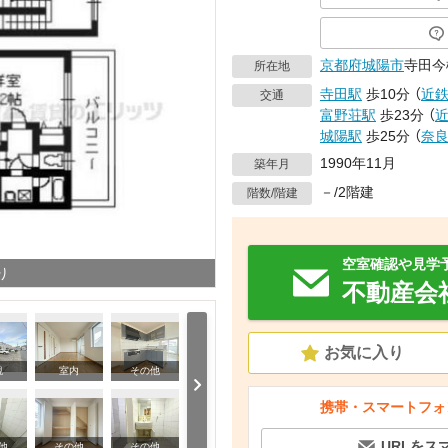
京都府
城陽市
寺田今
所在地
寺田駅
歩10分
（
近
交通
富野荘駅
歩23分
（
城陽駅
歩25分
（
奈
1990年11月
築年月
－/2階建
階数/階建
空室確認や見学
り
不動産会
お気に入り
観
室内
その他
携帯・スマートフォ
URLをス
その他
他
その他
その他