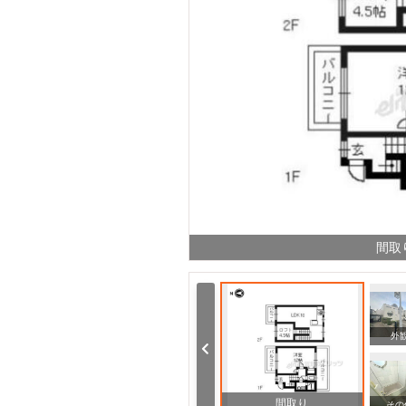
間取
外
間取り
その