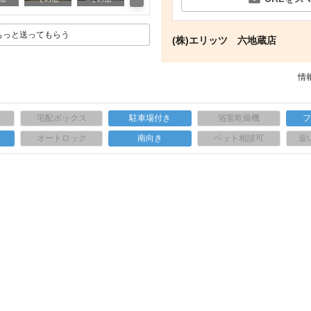
もっと送ってもらう
(株)エリッツ 六地蔵店
情報
宅配ボックス
駐車場付き
浴室乾燥機
上
オートロック
南向き
ペット相談可
追