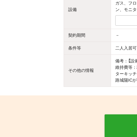
ガス、フロ
設備
ン、モニタ
契約期間
－
条件等
二人入居可
備考：【設
維持費等：
その他の情報
ターキッチ
路城陽IC