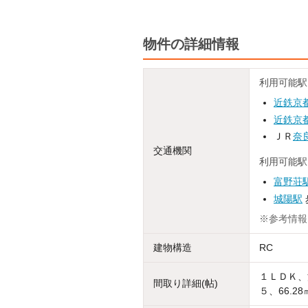
物件の詳細情報
利用可能駅
近鉄京
近鉄京
ＪＲ
奈
交通機関
利用可能駅
富野荘
城陽駅
※参考情報
建物構造
RC
１ＬＤＫ、
間取り詳細(帖)
５、66.28