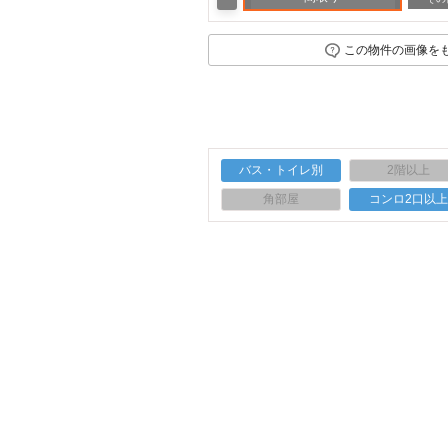
この物件の画像を
バス・トイレ別
2階以上
角部屋
コンロ2口以