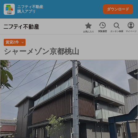
ニフティ不動産
ダウンロード
購入アプリ
カンタン検索
閲覧履歴
マイページ
お気に入り
賃貸2件
シャーメゾン京都桃山