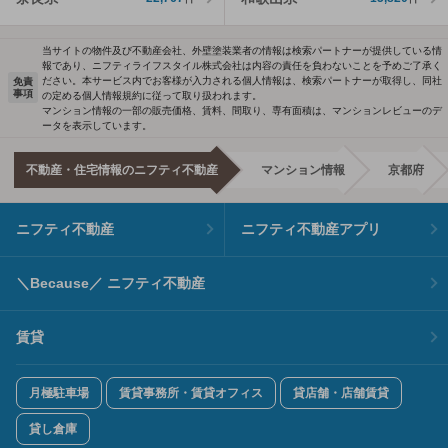
当サイトの物件及び不動産会社、外壁塗装業者の情報は検索パートナーが提供している情
報であり、ニフティライフスタイル株式会社は内容の責任を負わないことを予めご了承く
ださい。本サービス内でお客様が入力される個人情報は、検索パートナーが取得し、同社
免責
事項
の定める個人情報規約に従って取り扱われます。
マンション情報の一部の販売価格、賃料、間取り、専有面積は、マンションレビューのデ
ータを表示しています。
不動産・住宅情報のニフティ不動産
マンション情報
京都府
ニフティ不動産
ニフティ不動産アプリ
＼Because／ ニフティ不動産
賃貸
月極駐車場
賃貸事務所・賃貸オフィス
貸店舗・店舗賃貸
貸し倉庫