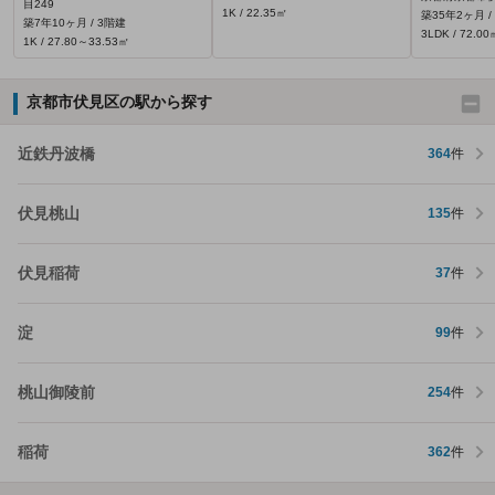
目249
1K / 22.35㎡
築35年2ヶ月 /
築7年10ヶ月 / 3階建
3LDK / 72.00
1K / 27.80～33.53㎡
京都市伏見区の駅から探す
近鉄丹波橋
364
件
伏見桃山
135
件
伏見稲荷
37
件
淀
99
件
桃山御陵前
254
件
稲荷
362
件