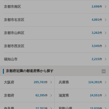
京都市南区
2,698
件
京都市右京区
4,881
件
京都市山科区
3,262
件
京都市西京区
3,545
件
福知山市
2,215
件
京都府近隣の都道府県から探す
大阪府
兵庫県
205,783
件
124,391
件
京都府
滋賀県
62,395
件
24,551
件
奈良県
和歌山県
22,767
件
15,820
件