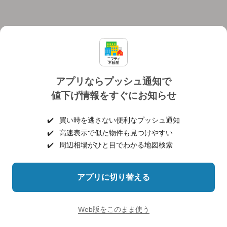
アプリならプッシュ通知で
値下げ情報をすぐにお知らせ
対応機種
個人情報保護ポリシー
利用規約
運営会社
✔️
買い時を逃さない便利なプッシュ通知
ヘルプ・お問い合わせ
採用情報
✔️
高速表示で似た物件も見つけやすい
✔️
周辺相場がひと目でわかる地図検索
アプリに切り替える
©NIFTY Lifestyle Co., Ltd.
Web版をこのまま使う