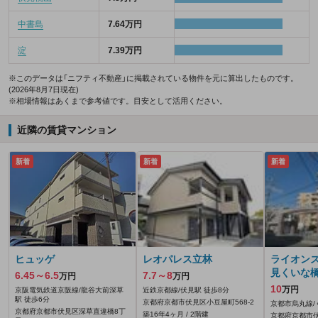
中書島
7.64万円
淀
7.39万円
※このデータは「ニフティ不動産」に掲載されている物件を元に算出したものです。
(2026年8月7日現在)
※相場情報はあくまで参考値です。目安として活用ください。
近隣の賃貸マンション
新着
新着
新着
ヒュッゲ
レオパレス立林
ライオン
見くいな
6.45～6.5
7.7～8
万円
万円
10
万円
京阪電気鉄道京阪線/龍谷大前深草
近鉄京都線/伏見駅 徒歩8分
駅 徒歩6分
京都府京都市伏見区小豆屋町568‐2
京都市烏丸線/
京都府京都市伏見区深草直違橋8丁
築16年4ヶ月 / 2階建
京都府京都市伏