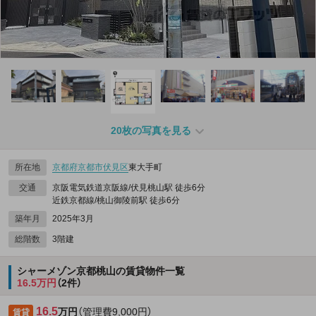
20枚の写真を見る
所在地
京都府
京都市伏見区
東大手町
交通
京阪電気鉄道京阪線/伏見桃山駅 徒歩6分
近鉄京都線/桃山御陵前駅 徒歩6分
築年月
2025年3月
総階数
3階建
シャーメゾン京都桃山の賃貸物件一覧
16.5万円
（2件）
16.5
万円
（管理費9,000円）
賃貸