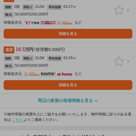
2階
2LDK
63.27㎡
階数
間取り
専有面積
50,000円/200,000円
敷/礼
情報提供元
など
詳細を見る
16.5
万円
（管理費9,000円）
賃貸
2階
2LDK
62.65㎡
階数
間取り
専有面積
50,000円/200,000円
敷/礼
情報提供元
など
詳細を見る
周辺の家賃の相場情報を見る
※物件情報の精度向上にご協力をお願いいたします。物件情報に誤りがある場
合は
こちら
よりご連絡ください。