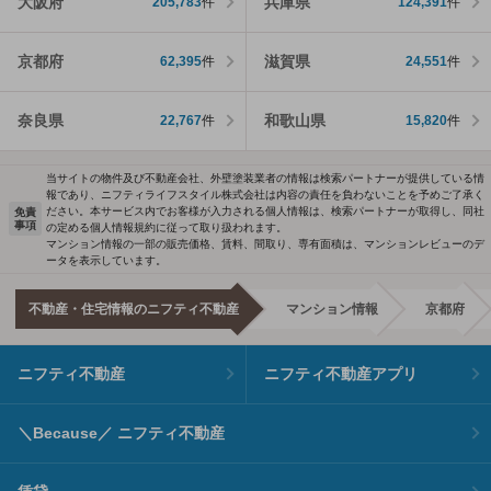
大阪府
兵庫県
205,783
件
124,391
件
京都府
滋賀県
62,395
件
24,551
件
奈良県
和歌山県
22,767
件
15,820
件
当サイトの物件及び不動産会社、外壁塗装業者の情報は検索パートナーが提供している情
報であり、ニフティライフスタイル株式会社は内容の責任を負わないことを予めご了承く
ださい。本サービス内でお客様が入力される個人情報は、検索パートナーが取得し、同社
免責
事項
の定める個人情報規約に従って取り扱われます。
マンション情報の一部の販売価格、賃料、間取り、専有面積は、マンションレビューのデ
ータを表示しています。
不動産・住宅情報のニフティ不動産
マンション情報
京都府
ニフティ不動産
ニフティ不動産アプリ
＼Because／ ニフティ不動産