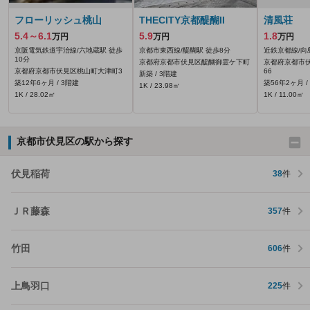
フローリッシュ桃山
THECITY京都醍醐II
清風荘
5.4～6.1
5.9
1.8
万円
万円
万円
京阪電気鉄道宇治線/六地蔵駅 徒歩
京都市東西線/醍醐駅 徒歩8分
近鉄京都線/向
10分
京都府京都市伏見区醍醐御霊ケ下町
京都府京都市伏
京都府京都市伏見区桃山町大津町3
66
新築 / 3階建
築12年6ヶ月 / 3階建
築56年2ヶ月 /
1K / 23.98㎡
1K / 28.02㎡
1K / 11.00㎡
京都市伏見区の駅から探す
伏見稲荷
38
件
ＪＲ藤森
357
件
竹田
606
件
上鳥羽口
225
件