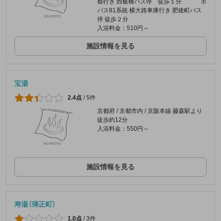
都行き 西板橋バス停 徒歩１分 市
バス81系統 横大路車庫行き 肥後町バス
停 徒歩２分
入浴料金：510円～
施設情報を見る
宝湯
2.4点
/
5件
京都府 / 京都市内 / 京阪本線 藤森駅より
徒歩約12分
入浴料金：550円～
施設情報を見る
寿湯（弾正町）
1.0点
/
3件