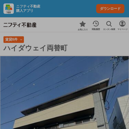
ニフティ不動産
ダウンロード
購入アプリ
カンタン検索
閲覧履歴
マイページ
お気に入り
賃貸8件
ハイダウェイ両替町