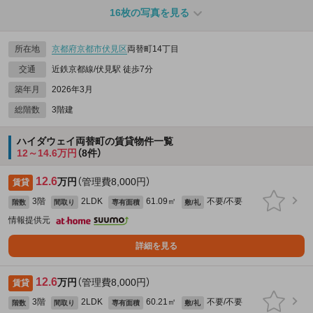
16枚の写真を見る
所在地
京都府
京都市伏見区
両替町14丁目
交通
近鉄京都線/伏見駅 徒歩7分
築年月
2026年3月
総階数
3階建
ハイダウェイ両替町の賃貸物件一覧
12～14.6万円
（8件）
12.6
万円
（管理費8,000円）
賃貸
3階
2LDK
61.09㎡
不要/不要
階数
間取り
専有面積
敷/礼
情報提供元
詳細を見る
12.6
万円
（管理費8,000円）
賃貸
3階
2LDK
60.21㎡
不要/不要
階数
間取り
専有面積
敷/礼