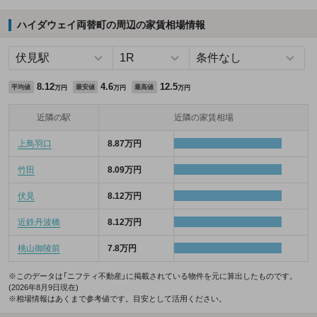
ハイダウェイ両替町の周辺の家賃相場情報
8.12
4.6
12.5
平均値
最安値
最高値
万円
万円
万円
近隣の駅
近隣の家賃相場
上鳥羽口
8.87万円
竹田
8.09万円
伏見
8.12万円
近鉄丹波橋
8.12万円
桃山御陵前
7.8万円
※このデータは「ニフティ不動産」に掲載されている物件を元に算出したものです。
(2026年8月9日現在)
※相場情報はあくまで参考値です。目安として活用ください。