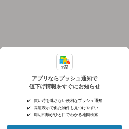
アプリならプッシュ通知で
値下げ情報をすぐにお知らせ
対応機種
個人情報保護ポリシー
利用規約
運営会社
✔️
買い時を逃さない便利なプッシュ通知
ヘルプ・お問い合わせ
採用情報
✔️
高速表示で似た物件も見つけやすい
✔️
周辺相場がひと目でわかる地図検索