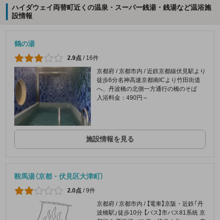
ハイダウェイ両替町近くの温泉・スーパー銭湯・銭湯など温浴施
設情報
鶴の湯
2.9点
/
16件
京都府 / 京都市内 / 近鉄京都線伏見駅より
徒歩6分名神高速京都南ICより竹田街道
へ、丹波橋の北側一方通行の橋のそば
入浴料金：490円～
施設情報を見る
鞍馬湯（京都・伏見区大津町）
2.0点
/
9件
京都府 / 京都市内 / 【電車】京阪・近鉄「丹
波橋駅」徒歩10分 【バス】市バス81系統 京