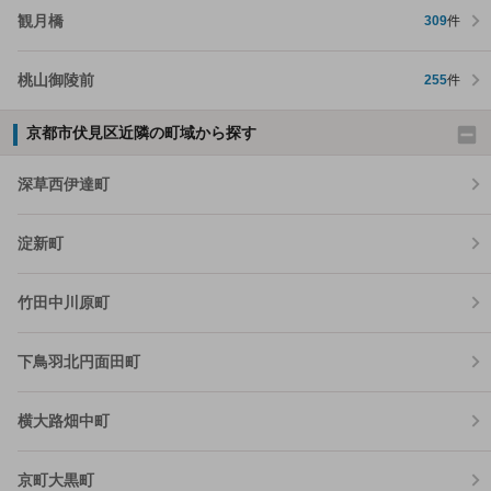
観月橋
309
件
桃山御陵前
255
件
京都市伏見区近隣の町域から探す
深草西伊達町
淀新町
竹田中川原町
下鳥羽北円面田町
横大路畑中町
京町大黒町