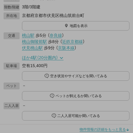
3階/3階建
階数/階建
京都府京都市伏見区桃山筑前台町
所在地
地図を表示
桃山駅
歩5分
（
奈良線
）
交通
桃山御陵前駅
歩8分
（
近鉄京都線
）
伏見桃山駅
歩9分
（
京阪本線
）
ほか4駅（20分圏内）
空有15,400円
駐車場
空き状況やサイズなどを聞いてみる
－
ペット
ペットが飼えるか聞いてみる
－
二人入居
二人入居可能か聞いてみる
物件情報の詳細をもっと見る