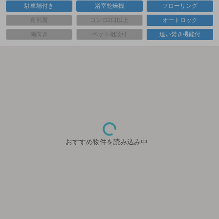
駐車場付き
浴室乾燥機
フローリング
角部屋
コンロ2口以上
オートロック
南向き
ペット相談可
追い焚き機能付
おすすめ物件を読み込み中...