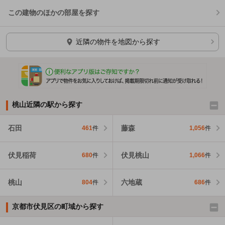
この建物のほかの部屋を探す
ほかの部屋を検索中…
近隣の物件を地図から探す
桃山近隣の駅から探す
石田
藤森
461
件
1,056
件
伏見稲荷
伏見桃山
680
件
1,066
件
桃山
六地蔵
804
件
686
件
京都市伏見区の町域から探す