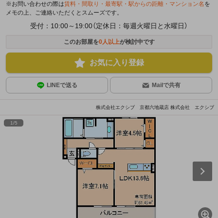
※お問い合わせの際は
賃料・間取り・最寄駅・駅からの距離・マンション名
を
メモの上、ご連絡いただくとスムーズです。
受付：10:00～19:00（定休日：毎週火曜日と水曜日）
このお部屋を
0
人以上
が検討中です
お気に入り登録
LINEで送る
Mailで共有
株式会社エクシブ 京都六地蔵店 株式会社 エクシブ
1
/
5