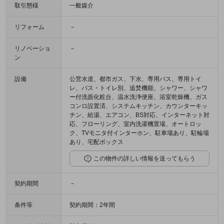
取引態様
一般媒介
リフォーム
－
リノベーショ
－
ン
設備
公営水道、都市ガス、下水、専用バス、専用トイ
レ、バス・トイレ別、追焚機能、シャワー、シャワ
ー付洗面化粧台、温水洗浄便座、浴室乾燥機、ガス
コンロ設置済、システムキッチン、カウンターキッ
チン、給湯、エアコン、BS対応、インターネット対
応、フローリング、室内洗濯機置場、オートロッ
ク、TVモニタ付インターホン、駐車場あり、駐輪場
あり、宅配ボックス
この物件の詳しい情報を送ってもらう
契約期間
－
条件等
契約期間：2年間