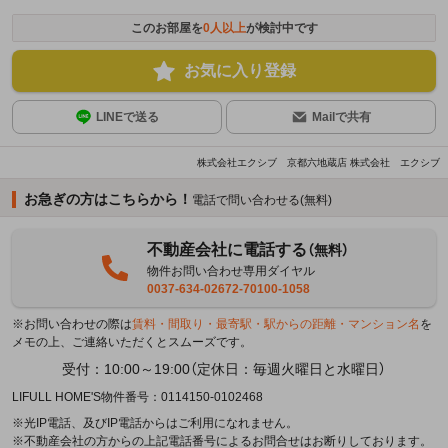
このお部屋を
0
人以上
が検討中です
お気に入り登録
LINEで送る
Mailで共有
株式会社エクシブ 京都六地蔵店 株式会社 エクシブ
お急ぎの方はこちらから！
電話で問い合わせる(無料)
不動産会社に電話する
（無料）
物件お問い合わせ専用ダイヤル
0037-634-02672-70100-1058
※お問い合わせの際は
賃料・間取り・最寄駅・駅からの距離・マンション名
を
メモの上、ご連絡いただくとスムーズです。
受付：10:00～19:00（定休日：毎週火曜日と水曜日）
LIFULL HOME'S物件番号：0114150-0102468
※光IP電話、及びIP電話からはご利用になれません。
※不動産会社の方からの上記電話番号によるお問合せはお断りしております。