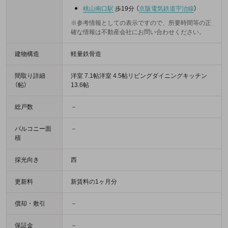
桃山南口駅
歩19分
（
京阪電気鉄道宇治線
）
※参考情報としての表示ですので、所要時間等の正
確な情報は不動産会社にお問い合わせください。
建物構造
軽量鉄骨造
間取り詳細
洋室 7.1帖洋室 4.5帖リビングダイニングキッチン
（帖）
13.6帖
総戸数
－
バルコニー面
－
積
採光向き
西
更新料
新賃料の1ヶ月分
償却・敷引
－
保証金
－