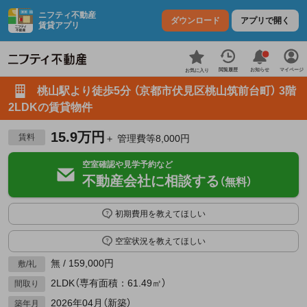
ニフティ不動産
ダウンロード
アプリで開く
賃貸アプリ
お知らせ
閲覧履歴
マイページ
お気に入り
桃山駅より徒歩5分 （京都市伏見区桃山筑前台町） 3階
2LDKの賃貸物件
15.9万円
賃料
＋ 管理費等8,000円
空室確認や見学予約など
不動産会社に相談する
（無料）
初期費用を教えてほしい
空室状況を教えてほしい
無 / 159,000円
敷/礼
2LDK（専有面積：61.49㎡）
間取り
2026年04月（新築）
築年月