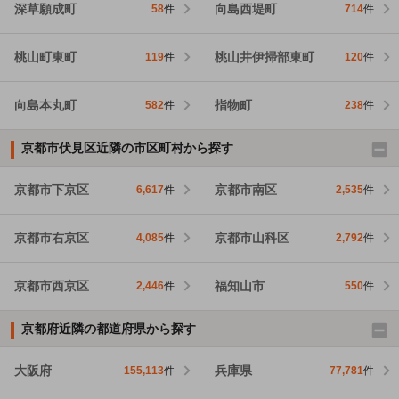
深草願成町
向島西堤町
58
件
714
件
桃山町東町
桃山井伊掃部東町
119
件
120
件
向島本丸町
指物町
582
件
238
件
京都市伏見区近隣の市区町村から探す
京都市下京区
京都市南区
6,617
件
2,535
件
京都市右京区
京都市山科区
4,085
件
2,792
件
京都市西京区
福知山市
2,446
件
550
件
京都府近隣の都道府県から探す
大阪府
兵庫県
155,113
件
77,781
件