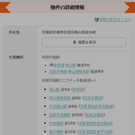
物件の詳細情報
情報の見方はこちら
所在地
京都府京都市伏見区桃山筑前台町
地図を表示
交通機関
利用可能駅
JR
奈良線
桃山駅
徒歩5分
近鉄京都線
桃山御陵前駅
徒歩8分
利用可能駅（ニフティ不動産調べ）
桃山駅
歩5分
（
奈良線
）
桃山御陵前駅
歩8分
（
近鉄京都線
）
伏見桃山駅
歩9分
（
京阪電気鉄道京阪線
）
近鉄丹波橋駅
歩10分
（
近鉄京都線
）
丹波橋駅
歩10分
（
京阪電気鉄道京阪線
）
観月橋駅
歩12分
（
京阪電気鉄道宇治線
）