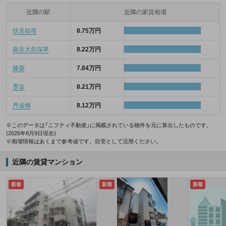
近隣の駅
近隣の家賃相場
伏見稲荷
8.75万円
龍谷大前深草
8.22万円
藤森
7.84万円
墨染
8.21万円
丹波橋
8.12万円
※このデータは「ニフティ不動産」に掲載されている物件を元に算出したものです。
(2026年8月9日現在)
※相場情報はあくまで参考値です。目安として活用ください。
近隣の賃貸マンション
新着
新着
新着