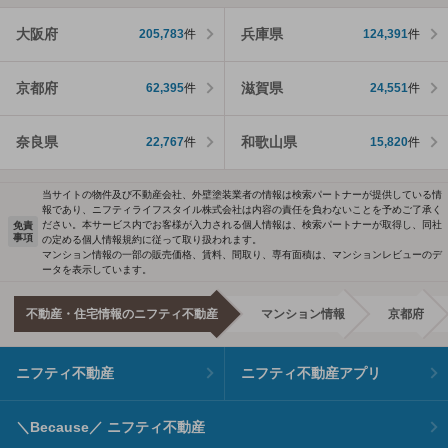
大阪府
兵庫県
205,783
件
124,391
件
京都府
滋賀県
62,395
件
24,551
件
奈良県
和歌山県
22,767
件
15,820
件
当サイトの物件及び不動産会社、外壁塗装業者の情報は検索パートナーが提供している情
報であり、ニフティライフスタイル株式会社は内容の責任を負わないことを予めご了承く
ださい。本サービス内でお客様が入力される個人情報は、検索パートナーが取得し、同社
免責
事項
の定める個人情報規約に従って取り扱われます。
マンション情報の一部の販売価格、賃料、間取り、専有面積は、マンションレビューのデ
ータを表示しています。
不動産・住宅情報のニフティ不動産
マンション情報
京都府
ニフティ不動産
ニフティ不動産アプリ
＼Because／ ニフティ不動産