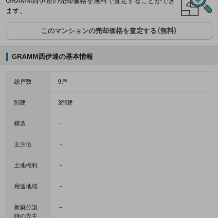
GRAMM西伊達の売却価格を無料で査定することができ
ます。
このマンションの売却価格を査定する（無料）
GRAMM西伊達の基本情報
総戸数
9戸
階建
3階建
構造
－
主方位
－
土地権利
－
用途地域
－
新築分譲
－
時の売主