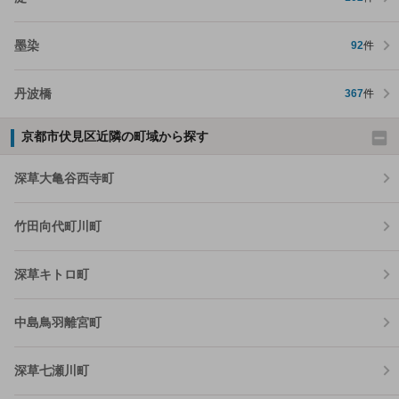
墨染
92
件
丹波橋
367
件
京都市伏見区近隣の町域から探す
深草大亀谷西寺町
竹田向代町川町
深草キトロ町
中島鳥羽離宮町
深草七瀬川町