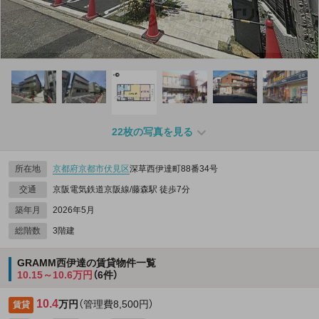
22枚の写真を見る
所在地
京都府
京都市伏見区
深草西伊達町88番34号
交通
京阪電気鉄道京阪線/藤森駅 徒歩7分
築年月
2026年5月
総階数
3階建
GRAMM西伊達の賃貸物件一覧
10.15～10.6万円
（6件）
10.4
万円
（管理費8,500円）
賃貸