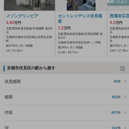
メゾングリンピア
セントレジデンス伏見稲
西浦末広
荷
3.65
4.3
万円
万円
7.2
万円
京阪電気鉄道京阪線/丹波橋駅 徒歩5
京阪電気鉄道京
分
分
京阪電気鉄道京阪線/伏見稲荷駅 徒
京都府京都市伏見区桃山水野左近東
京都府京都市
歩1分
町
目
京都府京都市伏見区深草一ノ坪町
築37年9ヶ月 / 4階建
築37年2ヶ月 /
築2年5ヶ月 / 3階建
1K / 21.06㎡
1DK / 27.58㎡
1LDK / 26.70㎡
京都市伏見区の駅から探す
伏見稲荷
39
件
稲荷
362
件
竹田
607
件
淀
102
件