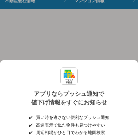
不動産会社情報
マンション情報
アプリならプッシュ通知で
値下げ情報をすぐにお知らせ
対応機種
個人情報保護ポリシー
利用規約
運営会社
✔️
買い時を逃さない便利なプッシュ通知
ヘルプ・お問い合わせ
採用情報
✔️
高速表示で似た物件も見つけやすい
✔️
周辺相場がひと目でわかる地図検索