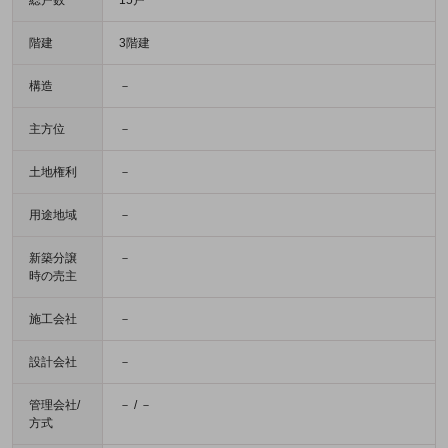
総戸数
15戸
階建
3階建
構造
－
主方位
－
土地権利
－
用途地域
－
新築分譲
－
時の売主
施工会社
－
設計会社
－
管理会社/
－ / －
方式