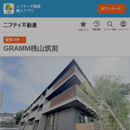
ニフティ不動産
ダウンロード
購入アプリ
カンタン検索
閲覧履歴
マイページ
お気に入り
賃貸14件
GRAMM桃山筑前