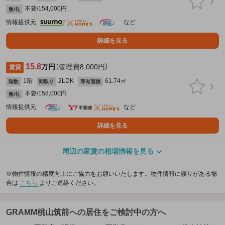
不要/154,000円
敷/礼
情報提供元
など
詳細を見る
15.8
万円
（管理費8,000円）
賃貸
1階
2LDK
61.74㎡
階数
間取り
専有面積
不要/158,000円
敷/礼
情報提供元
など
詳細を見る
周辺の家賃の相場情報を見る
※物件情報の精度向上にご協力をお願いいたします。物件情報に誤りがある場
合は
こちら
よりご連絡ください。
GRAMM桃山筑前への居住をご検討中の方へ