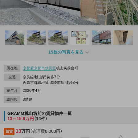
15枚の写真を見る
所在地
京都府
京都市伏見区
桃山筑前台町
交通
奈良線/桃山駅 徒歩7分
近鉄京都線/桃山御陵前駅 徒歩8分
築年月
2026年4月
総階数
3階建
GRAMM桃山筑前の賃貸物件一覧
13～15.9万円
（14件）
13
万円
（管理費8,000円）
賃貸