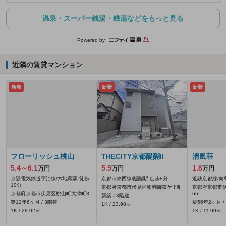
温泉・スーパー銭湯・銭湯などをもっと見る
Powered by
近隣の賃貸マンション
新着
新着
新着
フローリッシュ桃山
THECITY京都醍醐II
清風荘
5.4～6.1
5.9
1.8
万円
万円
万円
京阪電気鉄道宇治線/六地蔵駅 徒歩
京都市東西線/醍醐駅 徒歩8分
近鉄京都線/向
10分
京都府京都市伏見区醍醐御霊ケ下町
京都府京都市伏
京都府京都市伏見区桃山町大津町3
66
新築 / 3階建
築12年6ヶ月 / 3階建
築56年2ヶ月 /
1K / 23.98㎡
1K / 28.02㎡
1K / 11.00㎡