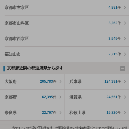
京都市右京区
4,881
件
京都市山科区
3,262
件
京都市西京区
3,545
件
福知山市
2,215
件
京都府近隣の都道府県から探す
大阪府
兵庫県
205,783
件
124,391
件
京都府
滋賀県
62,395
件
24,551
件
奈良県
和歌山県
22,767
件
15,820
件
当サイトの物件及び不動産会社、外壁塗装業者の情報は検索パートナーが提供している情