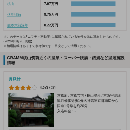
桃山
7.97万円
伏見稲荷
8.75万円
龍谷大前深草
8.22万円
※このデータは「ニフティ不動産」に掲載されている物件を元に算出したものです。
(2026年8月9日現在)
※相場情報はあくまで参考値です。目安として活用ください。
GRAMM桃山筑前近くの温泉・スーパー銭湯・銭湯など温浴施設
情報
月見館
4.0点
/
2件
京都府 / 京都市内 / 桃山温泉 / 京阪宇治線
観月橋駅徒歩1分名神高速京都南ICから
国道1号線を約20分
入浴料金：-