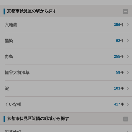
京都市伏見区の駅から探す
六地蔵
356
件
墨染
92
件
向島
255
件
龍谷大前深草
58
件
淀
103
件
くいな橋
417
件
京都市伏見区近隣の町域から探す