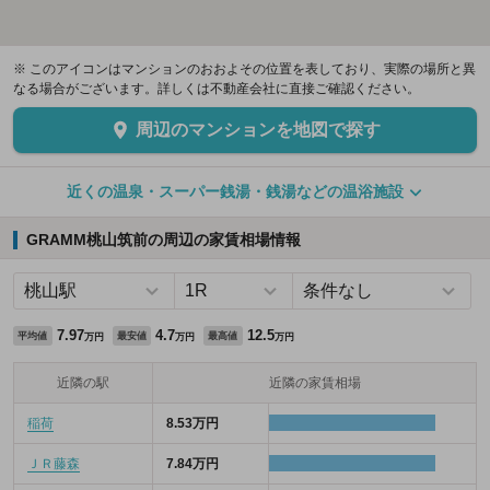
※ このアイコンはマンションのおおよその位置を表しており、実際の場所と異
なる場合がございます。詳しくは不動産会社に直接ご確認ください。
周辺のマンションを地図で探す
近くの温泉・スーパー銭湯・銭湯などの温浴施設
GRAMM桃山筑前の周辺の家賃相場情報
7.97
4.7
12.5
平均値
最安値
最高値
万円
万円
万円
近隣の駅
近隣の家賃相場
稲荷
8.53万円
ＪＲ藤森
7.84万円