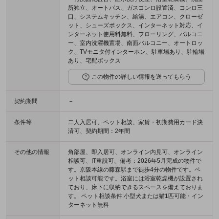
所独立、オートバス、ガスコンロ設置済、コンロ三
口、システムキッチン、給湯、エアコン、クローゼ
ット、シューズボックス、インターネット対応、イ
ンターネット使用料無料、フローリング、バルコニ
ー、室内洗濯機置場、南面バルコニー、オートロッ
ク、TVモニタ付インターホン、駐車場あり、駐輪場
あり、宅配ボックス
この物件の詳しい情報を送ってもらう
契約期間
－
条件等
二人入居可、ペット相談、家賃・初期費用カード決
済可、契約期間：2年間
その他の情報
角部屋、即入居可、オンライン内見可、オンライン
相談可、IT重説可、備考：2026年5月完成の物件で
す。京阪本線の藤森駅まで徒歩4分の物件です。ペ
ット相談可能です。浴室には浴室乾燥機が設置され
ており、床下に収納できるスペースを備えておりま
す。 ペット相談条件:小型犬または猫1匹可能・イン
ターネット無料