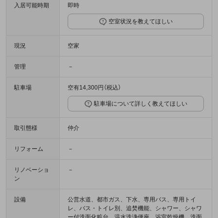
入居可能時期
即時
空室状況を教えてほしい
現況
空家
管理
－
駐車場
空有14,300円（税込）
駐車場について詳しく教えてほしい
取引態様
仲介
リフォーム
－
リノベーショ
－
ン
設備
公営水道、都市ガス、下水、専用バス、専用トイ
レ、バス・トイレ別、追焚機能、シャワー、シャワ
ー付洗面化粧台、温水洗浄便座、浴室乾燥機、洗面