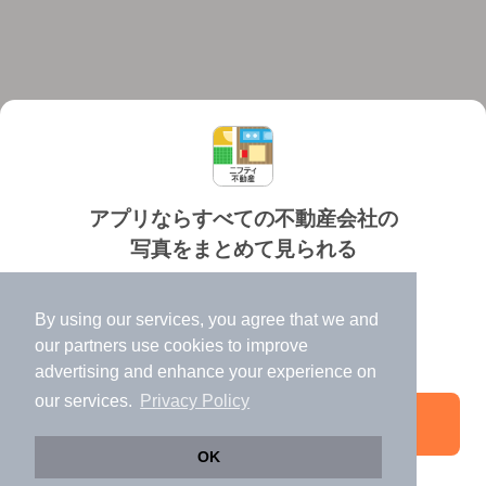
アプリならすべての不動産会社の
写真をまとめて見られる
対応機種
個人情報保護ポリシー
利用規約
運営会社
✔️
たくさんの写真でイメージふくらむ
ヘルプ・お問い合わせ
採用情報
By using our services, you agree that we and
✔️
高速表示で似た物件も見つけやすい
our
partners
use cookies to improve
✔️
便利な通知機能も充実
advertising and enhance your experience on
our services.
Privacy Policy
アプリを開く
©NIFTY Lifestyle Co., Ltd.
OK