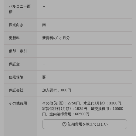
バルコニー面
－
積
採光向き
南
更新料
新賃料の1ヶ月分
償却・敷引
－
保証金
－
住宅保険
要
保証会社
加入要35、000円
その他費用
その他（初回）：2750円、水道代（月額）：3300円、
家賃保証料（月額）：1925円、鍵交換費用：16500
円、室内清掃費用：60500円
初期費用を教えてほしい