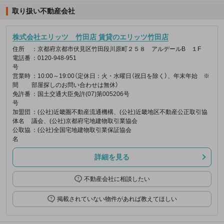
取り扱い不動産会社
株式会社エリッツ 竹田店 賃貸のエリッツ竹田店
住所
：京都府京都市伏見区竹田段川原町２５８ アルデールB １F
電話番
：0120-948-951
号
営業時
：10:00～19:00（定休日：火・水曜日（祝日を除く）、年末年始 ※
間
部屋探しのお問い合わせは無休）
免許番
：国土交通大臣免許(07)第005206号
号
加盟団
：(公社)近畿圏不動産流通機構、(公社)近畿地区不動産公正取引協
体名
議会、(公社)京都府宅地建物取引業協会
公取協
：(公社)全国宅地建物取引業保証協会
名
詳細を見る
不動産会社に相談したい
掲載されていない物件があれば教えてほしい