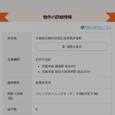
物件の詳細情報
情報の見方はこちら
所在地
京都府京都市伏見区深草西伊達町
地図を表示
交通機関
利用可能駅
京阪本線 藤森駅 徒歩4分
京阪本線 龍谷大前深草駅 徒歩15分
建物構造
軽量鉄骨造
間取り詳細
リビングダイニングキッチン 9.9帖洋室 6.3帖
（帖）
総戸数
9