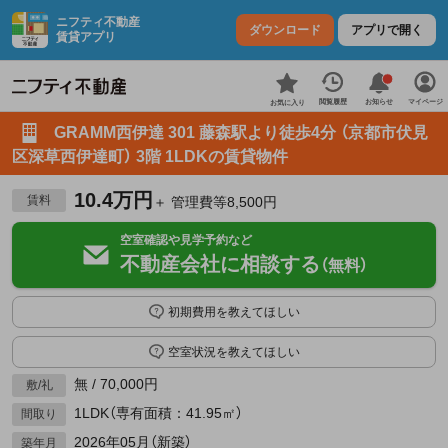
ニフティ不動産
ダウンロード
アプリで開く
賃貸アプリ
お知らせ
閲覧履歴
マイページ
お気に入り
GRAMM西伊達 301 藤森駅より徒歩4分 （京都市伏見
区深草西伊達町） 3階 1LDKの賃貸物件
10.4万円
賃料
＋ 管理費等8,500円
空室確認や見学予約など
不動産会社に相談する
（無料）
初期費用を教えてほしい
空室状況を教えてほしい
無 / 70,000円
敷/礼
1LDK（専有面積：41.95㎡）
間取り
2026年05月（新築）
築年月