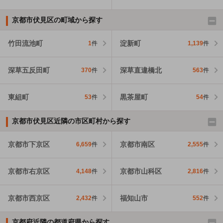
京都市伏見区の町域から探す
竹田流池町
淀新町
1
件
1,139
件
深草五反田町
深草直違橋北
370
件
563
件
東組町
黒茶屋町
53
件
54
件
京都市伏見区近隣の市区町村から探す
京都市下京区
京都市南区
6,659
件
2,555
件
京都市右京区
京都市山科区
4,148
件
2,816
件
京都市西京区
福知山市
2,432
件
552
件
京都府近隣の都道府県から探す