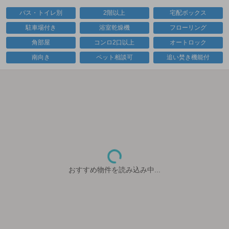
バス・トイレ別
2階以上
宅配ボックス
駐車場付き
浴室乾燥機
フローリング
角部屋
コンロ2口以上
オートロック
南向き
ペット相談可
追い焚き機能付
おすすめ物件を読み込み中...