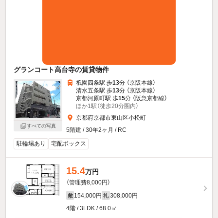
グランコート高台寺の賃貸物件
祇園四条駅 歩
13
分 （京阪本線）
清水五条駅 歩
13
分 （京阪本線）
京都河原町駅 歩
15
分 （阪急京都線）
ほか1駅（徒歩20分圏内）
京都府京都市東山区小松町
すべての写真
5階建 / 30年2ヶ月 / RC
駐輪場あり
宅配ボックス
15.4
万円
（管理費8,000円）
154,000円
308,000円
敷
礼
4階 / 3LDK / 68.0㎡