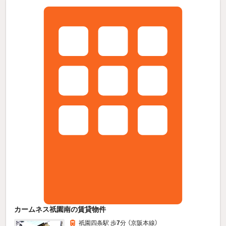
カームネス祇園南の賃貸物件
祇園四条駅 歩
7
分 （京阪本線）