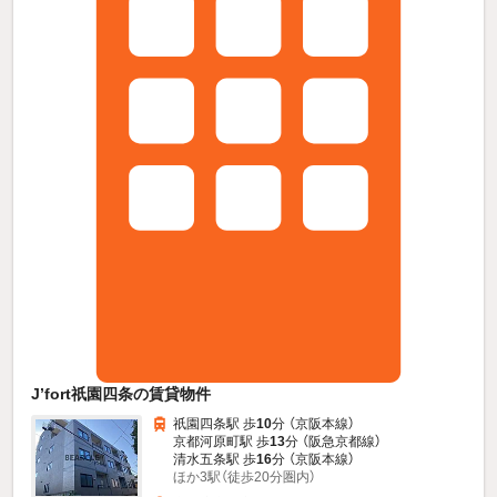
J’fort祇園四条の賃貸物件
祇園四条駅 歩
10
分 （京阪本線）
京都河原町駅 歩
13
分 （阪急京都線）
清水五条駅 歩
16
分 （京阪本線）
ほか3駅（徒歩20分圏内）