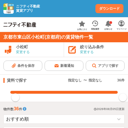
ニフティ不動産
ダウンロード
賃貸アプリ
お知らせ
閲覧履歴
マイページ
お気に入り
京都市東山区小松町(京都府)の賃貸物件一覧
小松町
絞り込み条件
変更する
変更する
条件を保存
新着通知
アプリで探す
賃料で探す
指定なし
〜
指定なし
36
件
指定した賃料で絞り込む
36
物件数
件
2026年08月05日
更新