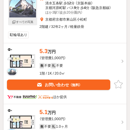
清水五条駅 歩
12
分 （京阪本線）
京都河原町駅 バス
9
分 歩
4
分 （阪急京都線）
ほか3駅（徒歩20分圏内）
京都府京都市東山区小松町
すべての写真
2階建 / 32年2ヶ月 / 軽量鉄骨
駐輪場あり
5.3
万円
（管理費1,000円）
不要
不要
敷
礼
1階 / 1K / 20.0㎡
お問い合わせ
（無料）
ほか提供
5.1
万円
（管理費1,000円）
不要
1.0ヶ月
敷
礼