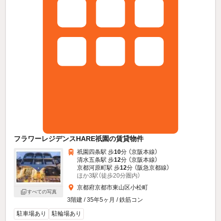
フラワーレジデンスHARE祇園の賃貸物件
祇園四条駅 歩
10
分 （京阪本線）
清水五条駅 歩
12
分 （京阪本線）
京都河原町駅 歩
12
分 （阪急京都線）
ほか3駅（徒歩20分圏内）
京都府京都市東山区小松町
すべての写真
3階建 / 35年5ヶ月 / 鉄筋コン
駐車場あり
駐輪場あり