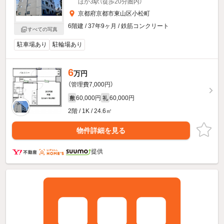
ほか3駅（徒歩20分圏内）
京都府京都市東山区小松町
6階建 / 37年9ヶ月 / 鉄筋コンクリート
すべての写真
駐車場あり
駐輪場あり
6
万円
（管理費7,000円）
60,000円
60,000円
敷
礼
2階 / 1K / 24.6㎡
物件詳細を見る
提供