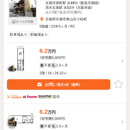
京都河原町駅 歩
10
分 （阪急京都線）
清水五条駅 歩
11
分 （京阪本線）
ほか5駅（徒歩20分圏内）
京都府京都市東山区小松町
すべての写真
5階建 / 22年5ヶ月 / RC
駐車場あり
駐輪場あり
6.2
万円
（管理費6,000円）
不要
1.0ヶ月
敷
礼
2階 / 1K / 26.32㎡
お問い合わせ
（無料）
提供
6.2
万円
（管理費6,000円）
不要
1.0ヶ月
敷
礼