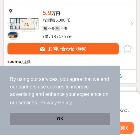
5.9
万円
（管理費5,000円）
不要
不要
敷
礼
3階 / 1R / 17.83㎡
お問い合わせ
（無料）
提供
フラワーレジデンスHARE祇園のすべての部屋を見る
By using our services, you agree that we and
our
partners
use cookies to improve
advertising and enhance your experience on
アプリに切り替えて、サクサクお部屋探し
our services.
Privacy Policy
会員登録なしですぐ使える。マップ検索やお気に入り保存など、
アプリ限定の便利な機能が使えます！
OK
Web版で続行
アプリを開く
市区町村を変更
絞り込み条件を変更