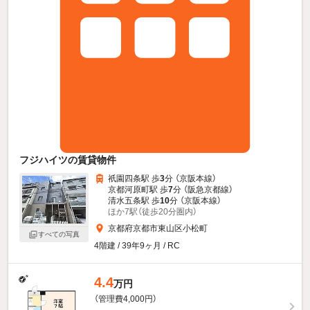
フジハイツの賃貸物件
祇園四条駅 歩
3
分 （京阪本線）
京都河原町駅 歩
7
分 （阪急京都線）
清水五条駅 歩
10
分 （京阪本線）
ほか7駅（徒歩20分圏内）
京都府京都市東山区小松町
すべての写真
4階建 / 39年9ヶ月 / RC
4.4
万円
（管理費4,000円）