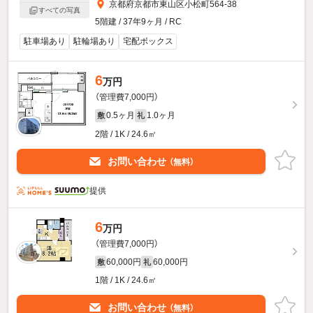
京都府京都市東山区小松町564-38
すべての写真
5階建 / 37年9ヶ月 / RC
駐車場あり
駐輪場あり
宅配ボックス
6
万円
（管理費7,000円）
0.5ヶ月
1.0ヶ月
敷
礼
2階 / 1K / 24.6㎡
お問い合わせ
（無料）
提供
6
万円
（管理費7,000円）
60,000円
60,000円
敷
礼
1階 / 1K / 24.6㎡
お問い合わせ
（無料）