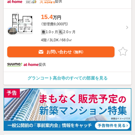
提供
15.4
万円
（管理費8,000円）
1.0ヶ月
2.0ヶ月
敷
礼
4階 / 3LDK / 68.0㎡
お問い合わせ
（無料）
提供
グランコート高台寺のすべての部屋を見る