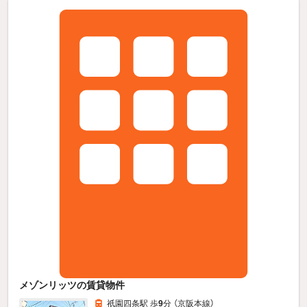
メゾンリッツの賃貸物件
祇園四条駅 歩
9
分 （京阪本線）