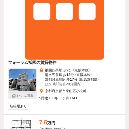
フォーラム祇園の賃貸物件
祇園四条駅 歩
9
分 （京阪本線）
清水五条駅 歩
13
分 （京阪本線）
京都河原町駅 歩
17
分 （阪急京都線）
ほか3駅（徒歩20分圏内）
京都府京都市東山区小松町
すべての写真
5階建 / 33年11ヶ月 / ALC
駐輪場あり
7.5
万円