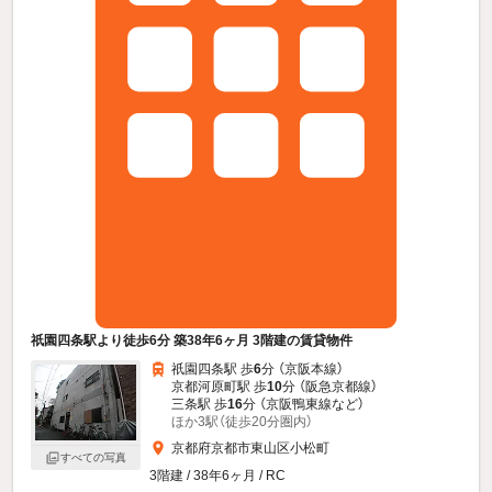
祇園四条駅より徒歩6分 築38年6ヶ月 3階建の賃貸物件
祇園四条駅 歩
6
分 （京阪本線）
京都河原町駅 歩
10
分 （阪急京都線）
三条駅 歩
16
分 （京阪鴨東線
など
）
ほか3駅（徒歩20分圏内）
京都府京都市東山区小松町
すべての写真
3階建 / 38年6ヶ月 / RC