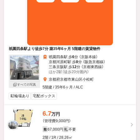
祇園四条駅より徒歩7分 築35年6ヶ月 5階建の賃貸物件
祇園四条駅 歩
6
分 （京阪本線）
京都河原町駅 歩
8
分 （阪急京都線）
三条京阪駅 歩
12
分 （京都東西線）
ほか2駅（徒歩20分圏内）
京都府京都市東山区小松町
すべての写真
5階建 / 35年6ヶ月 / ALC
駐輪場あり
宅配ボックス
6.7
万円
（管理費9,000円）
67,000円
不要
敷
礼
2階 / 1R / 28.26㎡