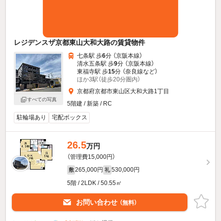
レジデンスザ京都東山大和大路の賃貸物件
七条駅 歩
6
分 （京阪本線）
清水五条駅 歩
9
分 （京阪本線）
東福寺駅 歩
15
分 （奈良線
など
）
ほか3駅（徒歩20分圏内）
京都府京都市東山区大和大路1丁目
すべての写真
5階建 / 新築 / RC
駐輪場あり
宅配ボックス
26.5
万円
（管理費15,000円）
265,000円
530,000円
敷
礼
5階 / 2LDK / 50.55㎡
お問い合わせ
（無料）