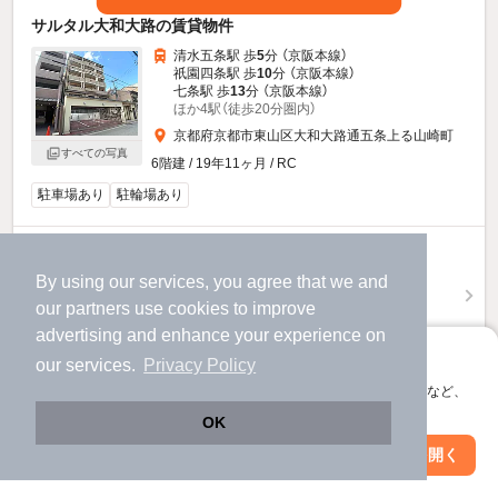
サルタル大和大路の賃貸物件
清水五条駅 歩
5
分 （京阪本線）
祇園四条駅 歩
10
分 （京阪本線）
七条駅 歩
13
分 （京阪本線）
ほか4駅（徒歩20分圏内）
京都府京都市東山区大和大路通五条上る山崎町
すべての写真
6階建 / 19年11ヶ月 / RC
駐車場あり
駐輪場あり
8
万円
By using our services, you agree that we and
（管理費9,500円）
our
partners
use cookies to improve
50,000円
100,000円
敷
礼
advertising and enhance your experience on
5階 / 1LDK / 39.6㎡
アプリに切り替えて、サクサクお部屋探し
our services.
Privacy Policy
お問い合わせ
（無料）
会員登録なしですぐ使える。マップ検索やお気に入り保存など、
アプリ限定の便利な機能が使えます！
OK
提供
Web版で続行
アプリを開く
市区町村を変更
絞り込み条件を変更
サルタル大和大路のすべての部屋を見る