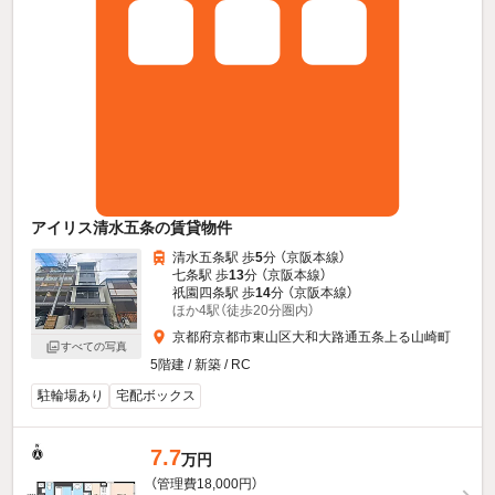
アイリス清水五条の賃貸物件
清水五条駅 歩
5
分 （京阪本線）
七条駅 歩
13
分 （京阪本線）
祇園四条駅 歩
14
分 （京阪本線）
ほか4駅（徒歩20分圏内）
京都府京都市東山区大和大路通五条上る山崎町
すべての写真
5階建 / 新築 / RC
駐輪場あり
宅配ボックス
7.7
万円
（管理費18,000円）