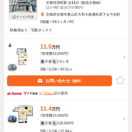
京都河原町駅 歩
11
分 （阪急京都線）
ほか4駅（徒歩20分圏内）
京都府京都市東山区大和大路通松原下る弓矢町
すべての写真
5階建 / 3年1ヶ月 / RC
駐輪場あり
宅配ボックス
11.5
万円
（管理費10,000円）
不要
2.0ヶ月
敷
礼
3階 / 1LDK / 40.51㎡
お問い合わせ
（無料）
ほか提供
11.4
万円
（管理費10,000円）
不要
228,000円
敷
礼
5階 / 1LDK / 37.84㎡