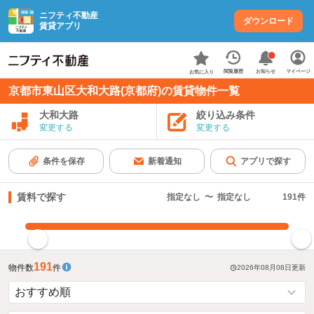
ニフティ不動産
ダウンロード
賃貸アプリ
お知らせ
閲覧履歴
マイページ
お気に入り
京都市東山区大和大路(京都府)の賃貸物件一覧
大和大路
絞り込み条件
変更する
変更する
条件を保存
新着通知
アプリで探す
賃料で探す
指定なし
〜
指定なし
191
件
指定した賃料で絞り込む
191
物件数
件
2026年08月08日
更新