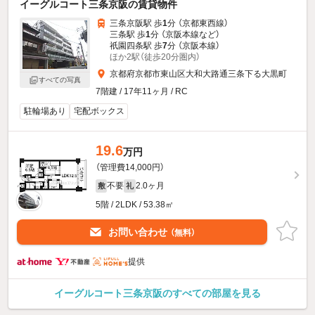
イーグルコート三条京阪の賃貸物件
三条京阪駅 歩
1
分 （京都東西線）
三条駅 歩
1
分 （京阪本線
など
）
祇園四条駅 歩
7
分 （京阪本線）
ほか2駅（徒歩20分圏内）
京都府京都市東山区大和大路通三条下る大黒町
すべての写真
7階建 / 17年11ヶ月 / RC
駐輪場あり
宅配ボックス
19.6
万円
（管理費14,000円）
不要
2.0ヶ月
敷
礼
5階 / 2LDK / 53.38㎡
お問い合わせ
（無料）
提供
イーグルコート三条京阪のすべての部屋を見る