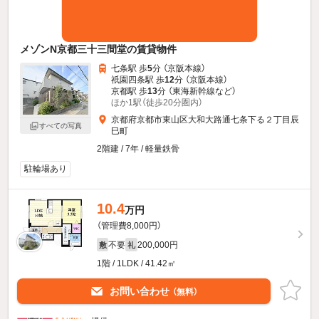
メゾンN京都三十三間堂の賃貸物件
七条駅 歩
5
分 （京阪本線）
祇園四条駅 歩
12
分 （京阪本線）
京都駅 歩
13
分 （東海新幹線
など
）
ほか1駅（徒歩20分圏内）
京都府京都市東山区大和大路通七条下る２丁目辰
すべての写真
巳町
2階建 / 7年 / 軽量鉄骨
駐輪場あり
10.4
万円
（管理費8,000円）
不要
200,000円
敷
礼
1階 / 1LDK / 41.42㎡
お問い合わせ
（無料）