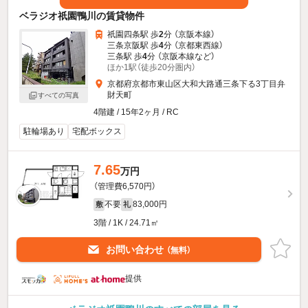
ベラジオ祇園鴨川の賃貸物件
祇園四条駅 歩
2
分 （京阪本線）
三条京阪駅 歩
4
分 （京都東西線）
三条駅 歩
4
分 （京阪本線
など
）
ほか1駅（徒歩20分圏内）
京都府京都市東山区大和大路通三条下る3丁目弁
財天町
すべての写真
4階建 / 15年2ヶ月 / RC
駐輪場あり
宅配ボックス
7.65
万円
（管理費6,570円）
不要
83,000円
敷
礼
3階 / 1K / 24.71㎡
お問い合わせ
（無料）
提供