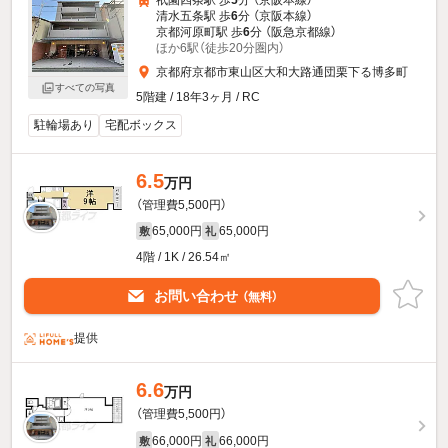
清水五条駅 歩
6
分 （京阪本線）
京都河原町駅 歩
6
分 （阪急京都線）
ほか6駅（徒歩20分圏内）
京都府京都市東山区大和大路通団栗下る博多町
すべての写真
5階建 / 18年3ヶ月 / RC
駐輪場あり
宅配ボックス
6.5
万円
（管理費5,500円）
65,000円
65,000円
敷
礼
4階 / 1K / 26.54㎡
お問い合わせ
（無料）
提供
6.6
万円
（管理費5,500円）
66,000円
66,000円
敷
礼