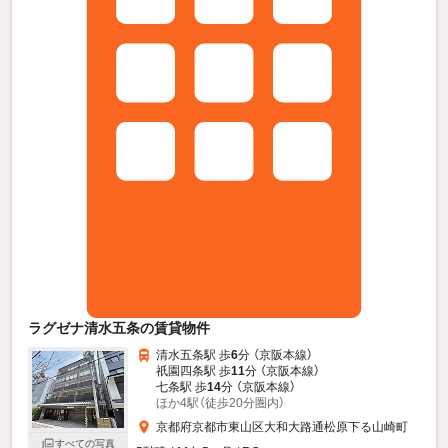
ラグゼナ清水五条の賃貸物件
清水五条駅 歩
6
分 （京阪本線）
祇園四条駅 歩
11
分 （京阪本線）
七条駅 歩
14
分 （京阪本線）
ほか4駅（徒歩20分圏内）
京都府京都市東山区大和大路通松原下る山崎町
すべての写真