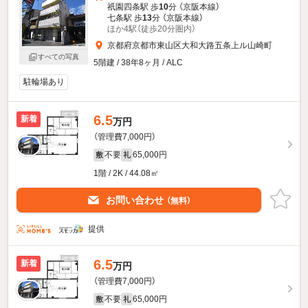
祇園四条駅 歩
10
分 （京阪本線）
七条駅 歩
13
分 （京阪本線）
ほか4駅（徒歩20分圏内）
京都府京都市東山区大和大路五条上ル山崎町
すべての写真
5階建 / 38年8ヶ月 / ALC
駐輪場あり
6.5
新着
万円
（管理費7,000円）
不要
65,000円
敷
礼
1階 / 2K / 44.08㎡
お問い合わせ
（無料）
提供
6.5
新着
万円
（管理費7,000円）
不要
65,000円
敷
礼