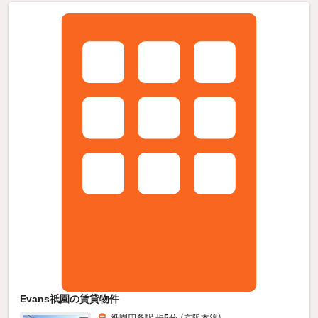
Evans祇園の賃貸物件
祇園四条駅 歩
5
分 （京阪本線）