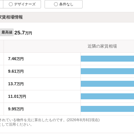
デザイナーズ
条件なし
家賃相場情報
25.7
最高値
万円
近隣の家賃相場
7.46
万円
9.61
万円
13.7
万円
11.01
万円
9.95
万円
れている物件を元に算出したものです。(2026年8月8日現在)
として活用ください。