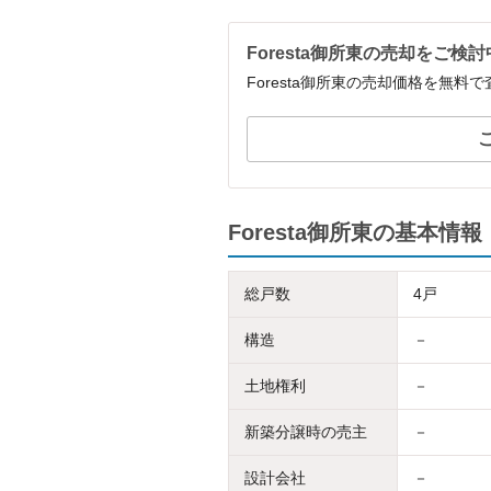
Foresta御所東の売却をご検
Foresta御所東の売却価格を無
Foresta御所東の基本情報
総戸数
4戸
構造
－
土地権利
－
新築分譲時の売主
－
設計会社
－