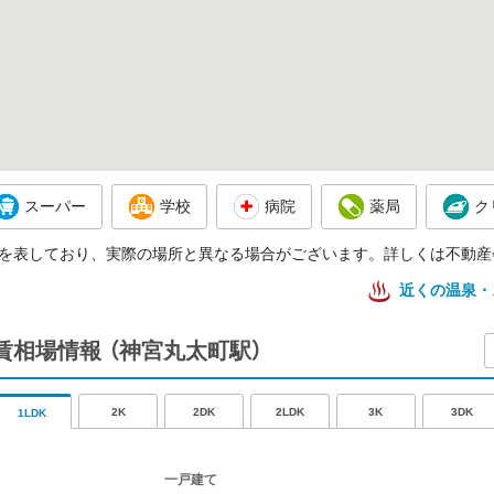
スーパー
学校
病院
薬局
ク
を表しており、実際の場所と異なる場合がございます。詳しくは不動産
近くの温泉・
家賃相場情報
（神宮丸太町駅）
2K
2DK
2LDK
3K
3DK
1LDK
一戸建て