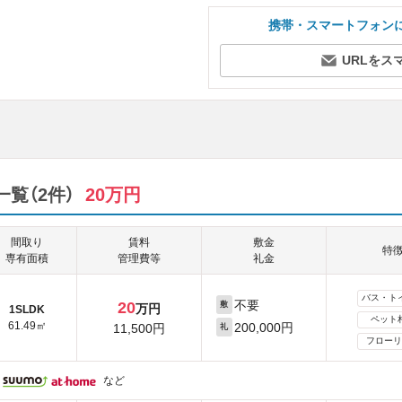
携帯・スマートフォン
URLをス
一覧（2件）
20万円
間取り
賃料
敷金
特
専有面積
管理費等
礼金
バス・ト
不要
20
敷
万円
1SLDK
ペット
61.49㎡
200,000円
11,500円
礼
フローリ
など