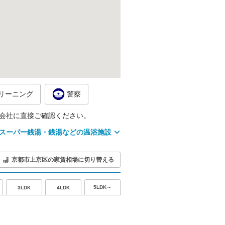
リーニング
警察
会社に直接ご確認ください。
スーパー銭湯・銭湯などの温浴施設
京都市上京区の家賃相場に切り替える
5LDK～
3LDK
4LDK