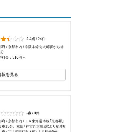
2.4点
/
24件
都府 / 京都市内 / 京阪本線丸太町駅から徒
3分
浴料金：510円～
情報を見る
-点
/
0件
都府 / 京都市内 / ＪＲ東海道本線「京都駅」
り車15分。京阪「神宮丸太町」駅より徒歩6
。市バス「河原町丸太町」より徒歩5分。