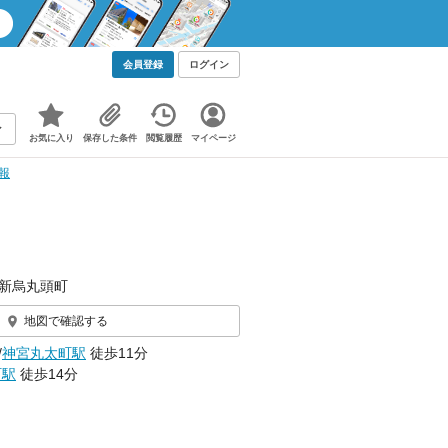
会員登録
ログイン
お気に入り
保存した条件
閲覧履歴
マイページ
情報
新烏丸頭町
地図で確認する
/
神宮丸太町駅
徒歩11分
町駅
徒歩14分