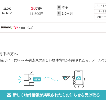
バス・ト
不要
20
敷
万円
1LDK
ペット
62.63㎡
1.0ヶ月
11,500円
礼
フローリ
など
検討中の方へ
産サイトにForesta御所東の新しい物件情報が掲載されたら、メール
新しく物件情報が掲載されたらお知らせを受け取る