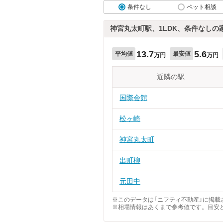
条件なし
ペット相談
神宮丸太町駅、1LDK、条件なしの
13.7
5.6
平均値
最安値
万円
万円
近隣の駅
国際会館
松ヶ崎
神宮丸太町
出町柳
元田中
※このデータは「ニフティ不動産」に掲載さ
※相場情報はあくまで参考値です。目安