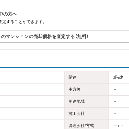
討中の方へ
料で査定することができます。
このマンションの売却価格を査定する（無料）
階建
3階建
主方位
－
用途地域
－
施工会社
－
管理会社/方式
－ / －