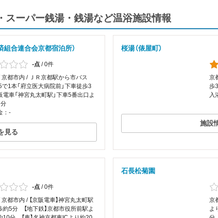
温泉・スーパー銭湯・銭湯など温浴施設情報
済組合連合会京都宿泊所）
桜湯（俵屋町）
-点
/
0件
/ 京都市内 / ＪＲ京都駅から市バス
京
205で1本「府立医大病院前」下車徒歩3
歩
阪電車「神宮丸太町駅」下車5番出口よ
入
7分
金：-
施設
を見る
石長松菊園
-点
/
0件
/ 京都市内 / 【京阪電車】神宮丸太町駅
京
歩約5分 【地下鉄】京都市役所前駅よ
よ
10分 【車】名神京都東ICより約20
分