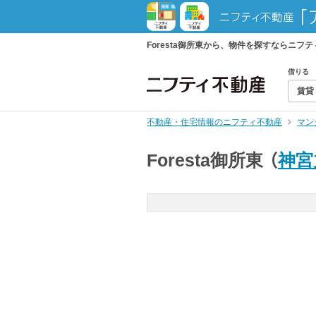
Foresta御所東から、物件を探すならニ
借りる
賃貸
不動産・住宅情報のニフティ不動産
マン
Foresta御所東
（
神宮