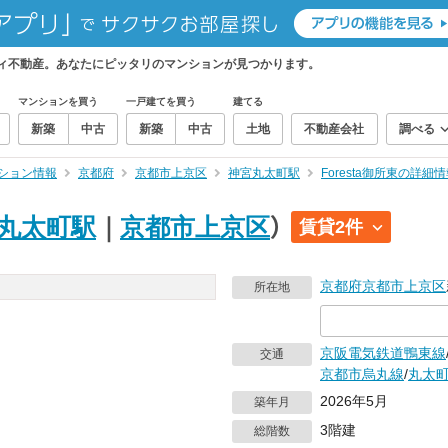
フティ不動産。あなたにピッタリのマンションが見つかります。
マンションを買う
一戸建てを買う
建てる
新築
中古
新築
中古
土地
不動産会社
調べる
ション情報
京都府
京都市上京区
神宮丸太町駅
Foresta御所東の詳細
丸太町駅
｜
京都市上京区
）
賃貸2件
京都府
京都市上京区
所在地
京阪電気鉄道鴨東線
交通
京都市烏丸線
/
丸太
2026年5月
築年月
3階建
総階数