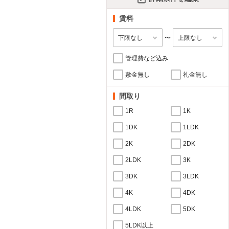
賃料
〜
管理費など込み
敷金無し
礼金無し
間取り
1R
1K
1DK
1LDK
2K
2DK
2LDK
3K
3DK
3LDK
4K
4DK
4LDK
5DK
5LDK以上