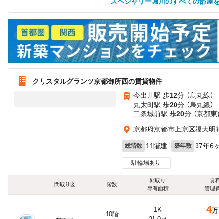
スペシャリー堀川のすべての部屋
クリスタルグランツ京都御所西の賃貸物件
今出川駅 歩
12
分 （烏丸線）
丸太町駅 歩
20
分 （烏丸線）
二条城前駅 歩
20
分 （京都東
京都府京都市上京区福大明
11階建
37年6
総階数
築年数
駐輪場あり
間取り
賃
間取り図
階数
専有面積
管理
4
1K
万
10階
21.0㎡