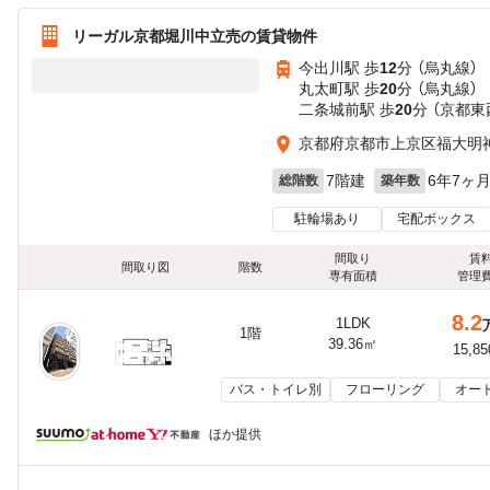
リーガル京都堀川中立売の賃貸物件
今出川駅 歩
12
分 （烏丸線）
丸太町駅 歩
20
分 （烏丸線）
二条城前駅 歩
20
分 （京都東
京都府京都市上京区福大明神町
7階建
6年7ヶ
総階数
築年数
駐輪場あり
宅配ボックス
間取り
賃
間取り図
階数
専有面積
管理
8.2
1LDK
1階
39.36㎡
15,8
バス・トイレ別
フローリング
オー
ほか提供