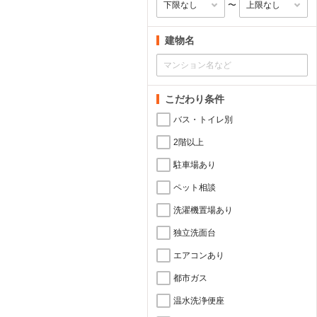
〜
建物名
こだわり条件
バス・トイレ別
2階以上
駐車場あり
ペット相談
洗濯機置場あり
独立洗面台
エアコンあり
都市ガス
温水洗浄便座