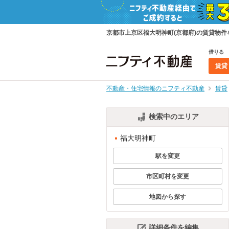
京都市上京区福大明神町(京都府)の賃貸物
借りる
賃貸
不動産・住宅情報のニフティ不動産
賃貸
検索中のエリア
福大明神町
駅を変更
市区町村を変更
地図から探す
詳細条件を編集