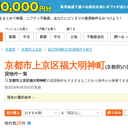
件をまとめて検索、ニフティ不動産。あなたにピッタリの賃貸物件をみつけよう！
マンションを買う
一戸建てを買う
建てる
新築
中古
新築
中古
土地
不動産会社
調べる
京都府
京都市上京区
福大明神町の賃貸物件を探す
京都市上京区福大明神町
(京都府)の
貸物件一覧
京都市上京区福大明神町
の賃貸物件をさまざまなこだわり条件から検索でき
2026年08月03日
更新
現在の選択条件：
-
絞り込み
並び替え
＆
25
物件数
件