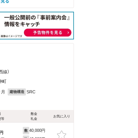
を見る
西線）
神町
ヶ月
SRC
建物構造
料
敷金
お気に入り
費等
礼金
40,000円
敷
円