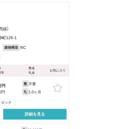
西線）
126-1
月
RC
建物構造
料
敷金
お気に入り
費等
礼金
不要
敷
万円
1.0ヶ月
50円
礼
トロック
詳細を見る