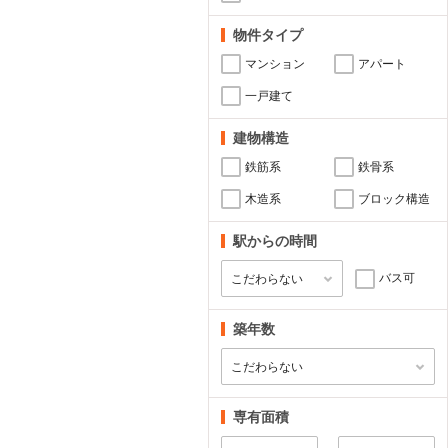
物件タイプ
マンション
アパート
一戸建て
建物構造
鉄筋系
鉄骨系
木造系
ブロック構造
駅からの時間
バス可
築年数
専有面積