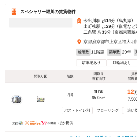
スペシャリー堀川の賃貸物件
今出川駅 歩
14
分 （烏丸線）
出町柳駅 歩
29
分 （叡電
など
二条駅 歩
33
分 （京都東西線
京都府京都市上京区福大明
11階建
29年
総階数
築年数
駐車場あり
駐輪場あり
間取り
賃
間取り図
階数
専有面積
管理
12
3LDK
7階
65.05㎡
7,50
バス・トイレ別
フローリング
追い
ほか提供