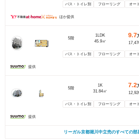
バス・トイレ別
フローリング
オー
ほか提供
9.7
1LDK
5階
45.9㎡
17,4
バス・トイレ別
フローリング
オー
提供
7.2
1K
5階
31.84㎡
12,9
バス・トイレ別
フローリング
オー
提供
リーガル京都堀川中立売のすべての部