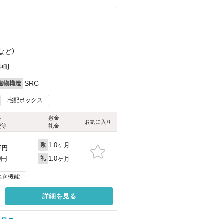
）
など
）
神町
SRC
建物構造
宅配ボックス
料
敷金
お気に入り
費等
礼金
1.0ヶ月
敷
万円
1.0ヶ月
0円
礼
炊き機能
詳細を見る